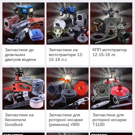
Запчастини до
Запчастини на
КПП мототрактор
дизельних
мототрактори 12-
12-15-18 лс
двигунів водяне
15-18 л.с.
охолодження
Запчастини на
Запчастини для
Запчастини для
бензопили
роторної косарки
роторної косарки
Goodluck
(ременна) т900
Т1100
4300/4500, Partner
(редукторної)
350/352, St180