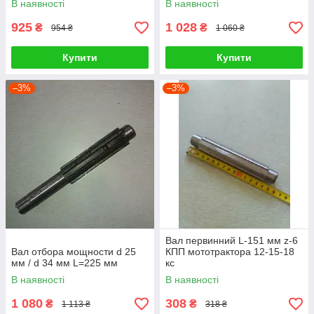
В наявності
В наявності
925
1 028
₴
₴
954 ₴
1 060 ₴
Купити
Купити
–3%
–3%
Вал первинний L-151 мм z-6
Вал отбора мощности d 25
КПП мототрактора 12-15-18
мм / d 34 мм L=225 мм
кс
В наявності
В наявності
1 080
308
₴
₴
1 113 ₴
318 ₴