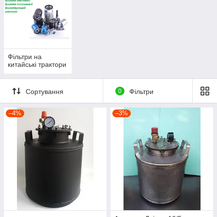
Фільтри на
китайські трактори
Сортування
0
Фільтри
–4%
–3%