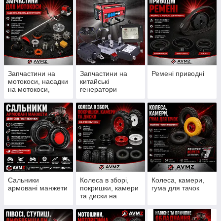
Запчастини на
Запчастини на
Ремені приводні
мотокоси, насадки
китайські
на мотокоси,
генератори
ножи, шпулі, леска
Сальники
Колеса в зборі,
Колеса, камери,
армовані манжети
покришки, камери
гума для тачок
та диски на
мотоблоки