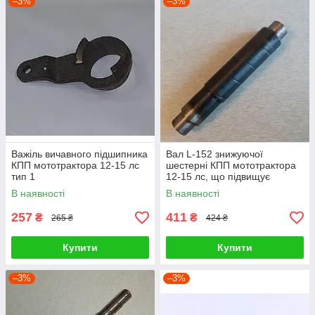
–3%
–3%
Важіль вичавного підшипника
Вал L-152 знижуючої
КПП мототрактора 12-15 лс
шестерні КПП мототрактора
тип 1
12-15 лс, що підвищує
В наявності
В наявності
257
411
₴
₴
265 ₴
424 ₴
Купити
Купити
–3%
–3%