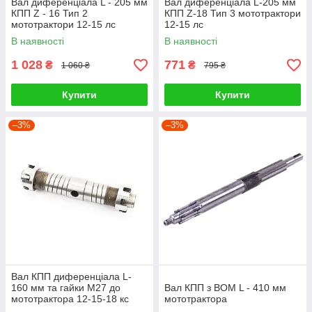
Вал диференціала L - 205 мм
Вал диференціала L-205 мм
КПП Z - 16 Тип 2
КПП Z-18 Тип 3 мототрактори
мототрактори 12-15 лс
12-15 лс
В наявності
В наявності
1 028
771
₴
₴
1 060 ₴
795 ₴
Купити
Купити
–3%
–3%
Вал КПП диференціала L-
160 мм та гайки М27 до
Вал КПП з ВОМ L - 410 мм
мототрактора 12-15-18 кс
мототрактора