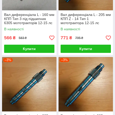
Вал диференціала L - 160 мм
Вал диференціала L - 205 мм
КПП Тип 3 під підшипник
КПП Z - 14 Тип 1
6305 мототракторів 12-15 лс
мототрактора 12-15 лс
В наявності
В наявності
566
771
₴
₴
583 ₴
795 ₴
Купити
Купити
–3%
–3%