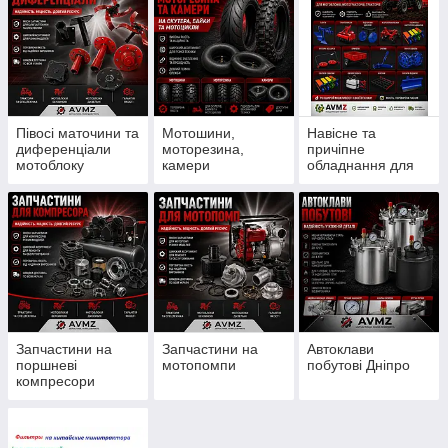
Півосі маточини та
Мотошини,
Навісне та
диференціали
моторезина,
причіпне
мотоблоку
камери
обладнання для
мотоблоку
Запчастини на
Запчастини на
Автоклави
поршневі
мотопомпи
побутові Дніпро
компресори