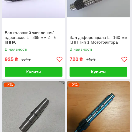
Вал головний зчеплення/
гідронасос L - 365 мм Z - 6
Вал диференціала L - 160 мм
КПП/6
КПП Тип 1 Мототрактора
В наявності
В наявності
925
720
₴
₴
954 ₴
742 ₴
Купити
Купити
–3%
–3%