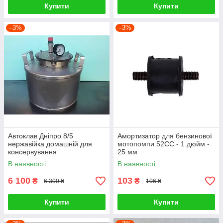
Купити
Купити
–3%
–3%
Автоклав Дніпро 8/5
Амортизатор для бензинової
нержавійка домашній для
мотопомпи 52СС - 1 дюйм -
консервування
25 мм
В наявності
В наявності
6 100
103
₴
₴
6 300 ₴
106 ₴
Купити
Купити