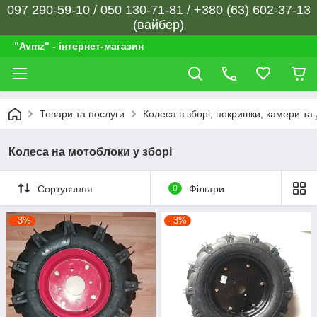
097 290-59-10 / 050 130-71-81 / +380 (63) 602-37-13
(вайбер)
"Avmz" - інтернет-магазин
Товари та послуги
Колеса в зборі, покришки, камери та
Колеса на мотоблоки у зборі
Сортування
0
Фільтри
–3%
–3%