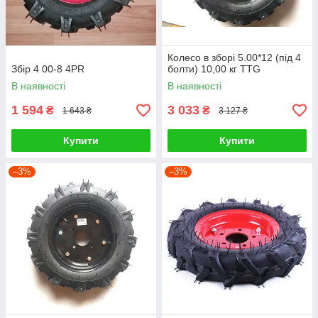
Колесо в зборі 5.00*12 (під 4
Збір 4 00-8 4PR
болти) 10,00 кг TTG
В наявності
В наявності
1 594
3 033
₴
₴
1 643 ₴
3 127 ₴
Купити
Купити
–3%
–3%