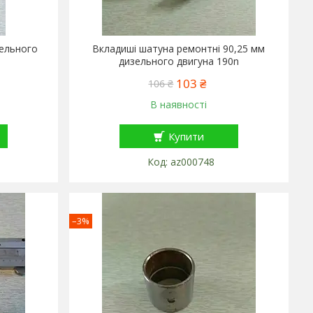
зельного
Вкладиші шатуна ремонтні 90,25 мм
дизельного двигуна 190n
103 ₴
106 ₴
В наявності
Купити
az000748
–3%