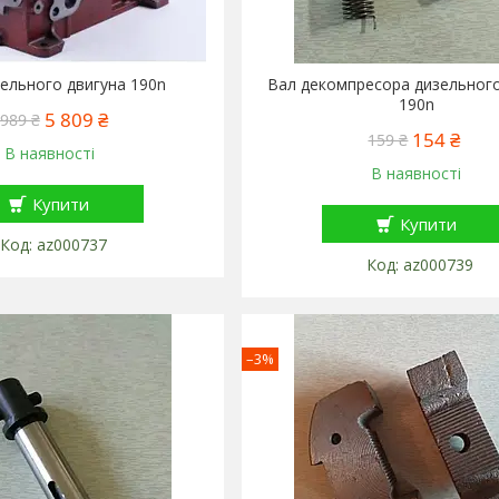
ельного двигуна 190n
Вал декомпресора дизельного
190n
5 809 ₴
 989 ₴
154 ₴
159 ₴
В наявності
В наявності
Купити
Купити
az000737
az000739
–3%