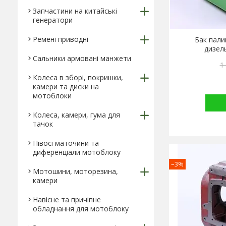
Запчастини на китайські
генератори
Ремені приводні
Бак пали
дизел
Сальники армовані манжети
1
Колеса в зборі, покришки,
камери та диски на
мотоблоки
Колеса, камери, гума для
тачок
Півосі маточини та
диференціали мотоблоку
–3%
Мотошини, моторезина,
камери
Навісне та причіпне
обладнання для мотоблоку