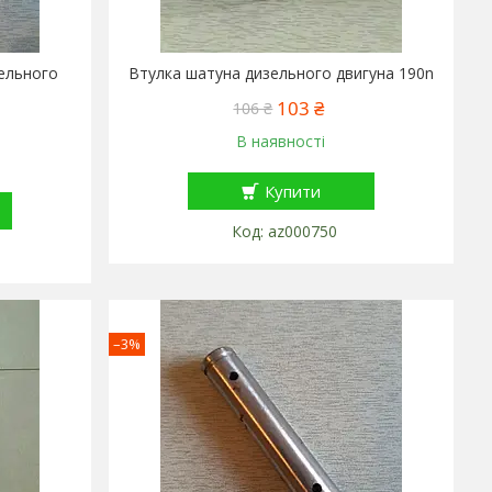
ельного
Втулка шатуна дизельного двигуна 190n
103 ₴
106 ₴
В наявності
Купити
az000750
–3%