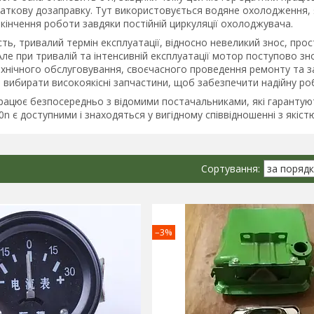
аткову дозаправку. Тут використовується водяне охолодження, я
акінчення роботи завдяки постійній циркуляції охолоджувача.
сть, тривалий термін експлуатації, відносно невеликий знос, пр
Але при тривалій та інтенсивній експлуатації мотор поступово 
ехнічного обслуговування, своєчасного проведення ремонту та з
 вибирати високоякісні запчастини, щоб забезпечити надійну ро
ацює безпосередньо з відомими постачальниками, які гарантують я
0n є доступними і знаходяться у вигідному співвідношенні з якіст
–3%