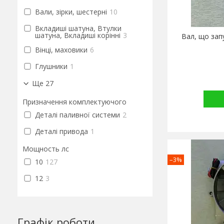
Вали, зірки, шестерні
10
Вкладиші шатуна, Втулки
шатуна, Вкладиші корінні
3
Вал, що зап
Вінці, маховики
6
Глушники
1
Ще 27
Призначення комплектуючого
Деталі паливної системи
2
Деталі привода
1
Мощность лс
–3%
10
127
12
3
Графік роботи