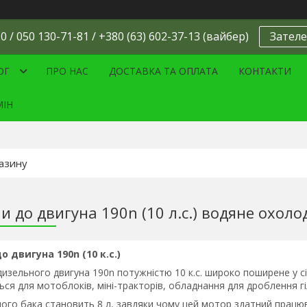
0 / 050 130-71-81 / +380 (63) 602-37-13 (вайбер)
Зателе
ОГ
ПРО НАС
ДОСТАВКА ТА ОПЛАТА
КОНТАКТИ
МІН
и до двигуна 190n (10 л.с.) водяне охол
 двигуна 190n (10 к.с.)
изельного двигуна 190n потужністю 10 к.с. широко поширене у сі
ся для мотоблоків, міні-тракторів, обладнання для дроблення гі
ного бака становить 8 л, завдяки чому цей мотор здатний працю