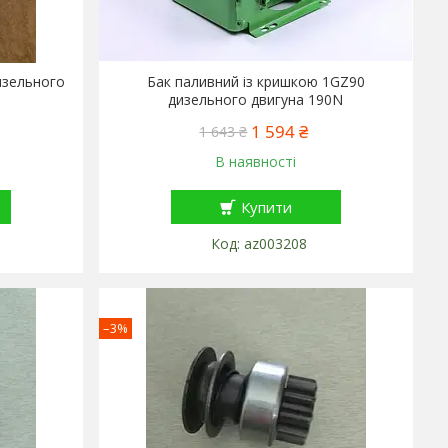
изельного
Бак паливний із кришкою 1GZ90
дизельного двигуна 190N
1 594 ₴
1 643 ₴
В наявності
Купити
az003208
–3%