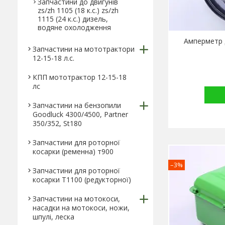
Запчастини до двигунів
zs/zh 1105 (18 к.с.) zs/zh
1115 (24 к.с.) дизель,
водяне охолодження
Амперметр 
Запчастини на мототрактори
12-15-18 л.с.
КПП мототрактор 12-15-18
лс
Запчастини на бензопили
Goodluck 4300/4500, Partner
350/352, St180
Запчастини для роторної
косарки (ременна) т900
–3%
Запчастини для роторної
косарки Т1100 (редукторної)
Запчастини на мотокоси,
насадки на мотокоси, ножи,
шпулі, леска