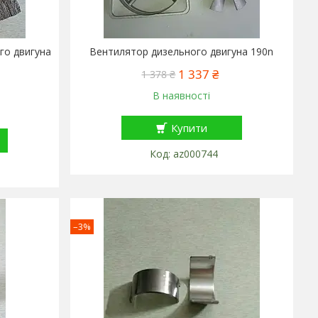
го двигуна
Вентилятор дизельного двигуна 190n
1 337 ₴
1 378 ₴
В наявності
Купити
az000744
–3%