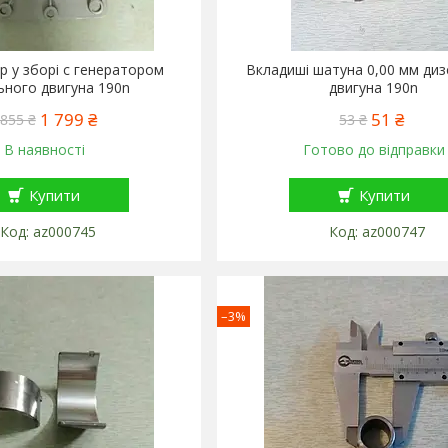
 у зборі c генератором
Вкладиші шатуна 0,00 мм ди
ьного двигуна 190n
двигуна 190n
1 799 ₴
51 ₴
 855 ₴
53 ₴
В наявності
Готово до відправки
Купити
Купити
az000745
az000747
–3%