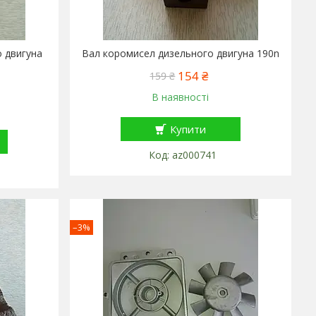
 двигуна
Вал коромисел дизельного двигуна 190n
154 ₴
159 ₴
В наявності
Купити
az000741
–3%