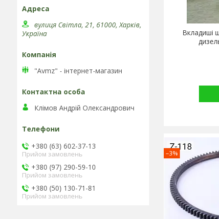
вулиця Світла, 21, 61000, Харків,
Вкладиші ш
Україна
дизел
"Avmz" - інтернет-магазин
Клімов Андрій Олександрович
+380 (63) 602-37-13
–3%
Прийом замовлень
+380 (97) 290-59-10
Прийом замовлень
+380 (50) 130-71-81
Прийом замовлень