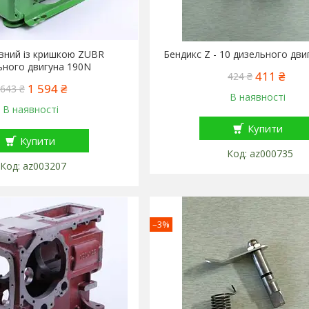
вний із кришкою ZUBR
Бендикс Z - 10 дизельного дви
ьного двигуна 190N
411 ₴
424 ₴
1 594 ₴
 643 ₴
В наявності
В наявності
Купити
Купити
az000735
az003207
–3%