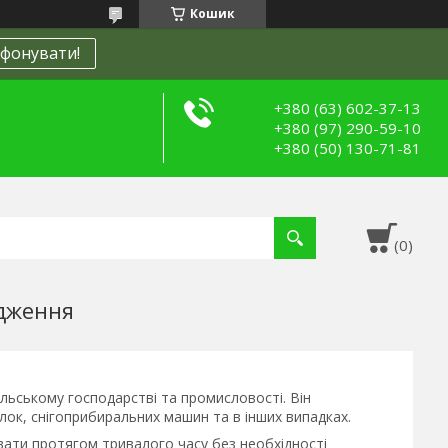
Кошик
фонувати!
+380 (63) 602-37-13
+380 (97) 290-59-10
+380 (50) 130-71-81
одження
льському господарстві та промисловості. Він
лок, снігоприбиральних машин та в інших випадках.
вати протягом тривалого часу без необхідності