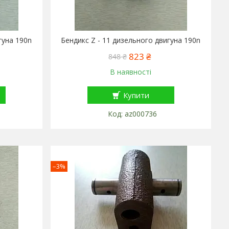
гуна 190n
Бендикс Z - 11 дизельного двигуна 190n
823 ₴
848 ₴
В наявності
Купити
az000736
–3%