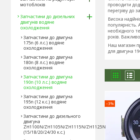
мотоблоків
проводити дод
перегріву до з
Запчастини до дизельних
Висока надійні
двигунів водяне
популярність. 
охолодження
необхідного т
років. Важливо
Запчастини до двигуна
175n (6 л.с.) водяне
Наш магазин пр
охолодження
для двигуна 19
Запчастини до двигуна
180n (8 л.с.) водяне
охолодження
Запчастини до двигуна
190n (10 л.с.) водяне
охолодження
Запчастини до двигуна
195n (12 к.с.) водяне
–3%
охолодження
Запчастини до дизельного
двигуна
ZH1100N/ZH1105N/ZH1115N/ZH1125N
(15/18/20/24/30 к.с.)