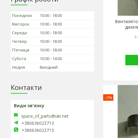
Понеділок
10:00
18:00
Вентилятор
Вівторок
10:00
18:00
дизел
Середа
10:00
18:00
1
Четвер
10:00
18:00
Пʼятниця
10:00
18:00
Субота
10:00
14:00
Неділя
Вихідний
Контакти
–3%
space_of_parts@ukr.net
+380636023713
+380636023713