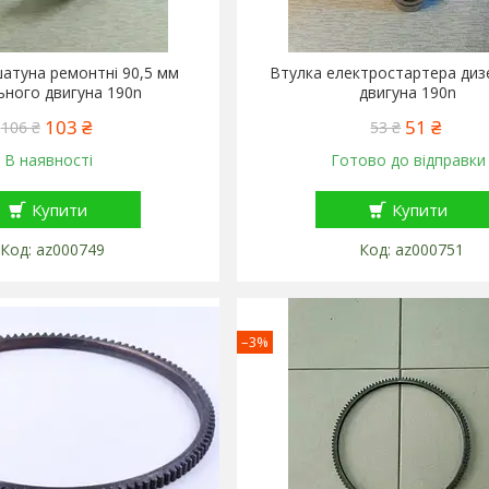
атуна ремонтні 90,5 мм
Втулка електростартера диз
ьного двигуна 190n
двигуна 190n
103 ₴
51 ₴
106 ₴
53 ₴
В наявності
Готово до відправки
Купити
Купити
az000749
az000751
–3%