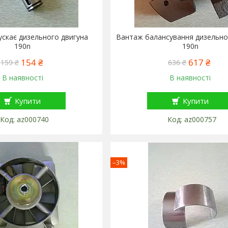
ускає дизельного двигуна
Вантаж балансування дизельно
190n
190n
154 ₴
617 ₴
159 ₴
636 ₴
В наявності
В наявності
Купити
Купити
az000740
az000757
–3%