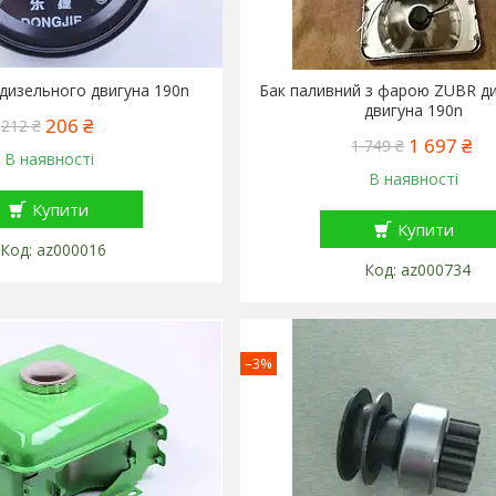
дизельного двигуна 190n
Бак паливний з фарою ZUBR д
двигуна 190n
206 ₴
212 ₴
1 697 ₴
1 749 ₴
В наявності
В наявності
Купити
Купити
az000016
az000734
–3%