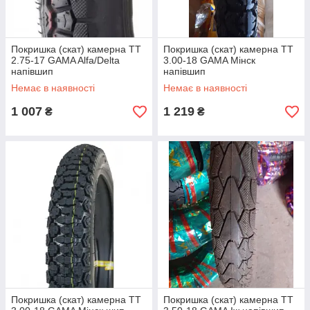
Покришка (скат) камерна TТ
Покришка (скат) камерна TТ
2.75-17 GAMA Alfa/Delta
3.00-18 GAMA Мінск
напівшип
напівшип
Немає в наявності
Немає в наявності
1 007
1 219
₴
₴
Покришка (скат) камерна TТ
Покришка (скат) камерна TТ