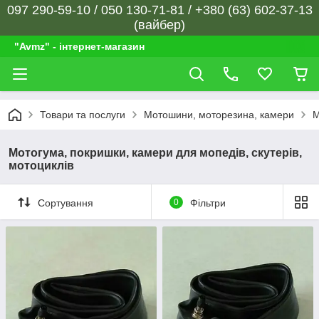
097 290-59-10 / 050 130-71-81 / +380 (63) 602-37-13
(вайбер)
"Avmz" - інтернет-магазин
Товари та послуги
Мотошини, моторезина, камери
М
Мотогума, покришки, камери для мопедів, скутерів,
мотоциклів
Сортування
0
Фільтри