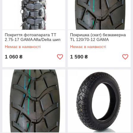
Покриття фотоапарата TT
Покришка (скат) безкамерна
2.75-17 GAMA Alfa/Delta шип
TL 120/70-12 GAMA
Немає в наявності
Немає в наявності
1 060
1 590
₴
₴