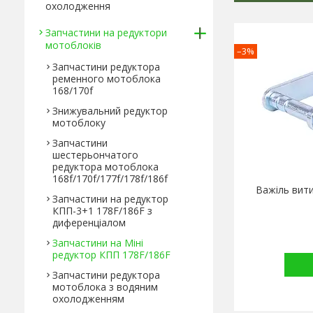
охолодження
Запчастини на редуктори
мотоблоків
–3%
Запчастини редуктора
ременного мотоблока
168/170f
Знижувальний редуктор
мотоблоку
Запчастини
шестерьончатого
редуктора мотоблока
168f/170f/177f/178f/186f
Важіль вити
Запчастини на редуктор
КПП-3+1 178F/186F з
диференціалом
Запчастини на Міні
редуктор КПП 178F/186F
Запчастини редуктора
мотоблока з водяним
охолодженням