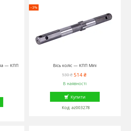
–3%
ала — КПП
Вісь коліс — КПП Mini
514 ₴
530 ₴
В наявності
Купити
az003278