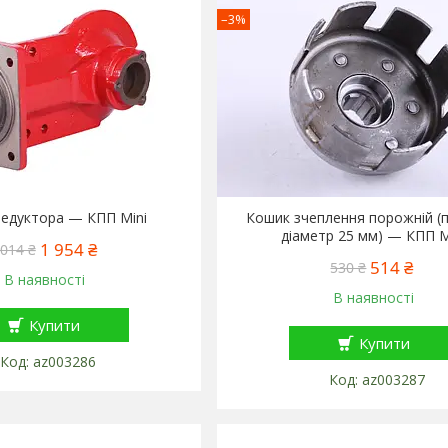
–3%
редуктора — КПП Mini
Кошик зчеплення порожній (п
діаметр 25 мм) — КПП M
1 954 ₴
 014 ₴
514 ₴
530 ₴
В наявності
В наявності
Купити
Купити
az003286
az003287