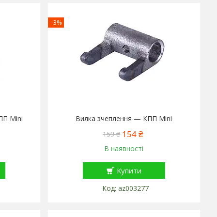
–3%
ПП Mini
Вилка зчеплення — КПП Mini
154 ₴
159 ₴
В наявності
Купити
az003277