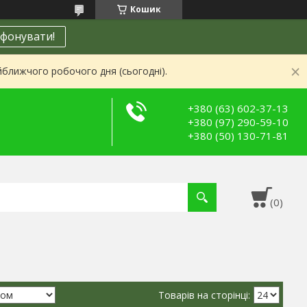
Кошик
фонувати!
йближчого робочого дня (сьогодні).
+380 (63) 602-37-13
+380 (97) 290-59-10
+380 (50) 130-71-81