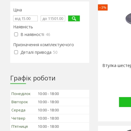
–3%
Ціна
Наявність
В наявності
46
Призначення комплектуючого
Деталі привода
50
Втулка шестер
Графік роботи
Понеділок
10:00
18:00
Вівторок
10:00
18:00
Середа
10:00
18:00
Четвер
10:00
18:00
Пʼятниця
10:00
18:00