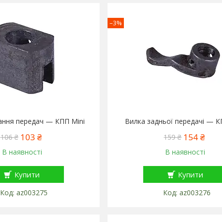
–3%
ання передач — КПП Mini
Вилка задньої передачі — К
103 ₴
154 ₴
106 ₴
159 ₴
В наявності
В наявності
Купити
Купити
az003275
az003276