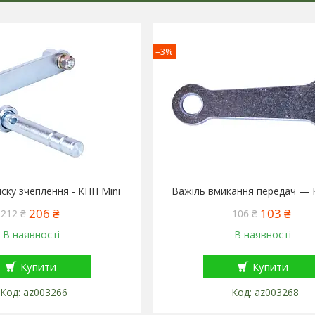
–3%
ску зчеплення - КПП Mini
Важіль вмикання передач — 
206 ₴
103 ₴
212 ₴
106 ₴
В наявності
В наявності
Купити
Купити
az003266
az003268