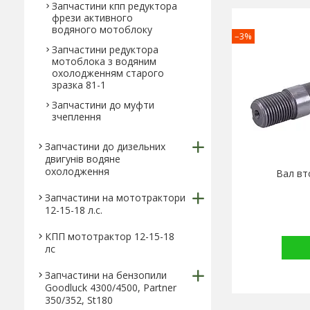
Запчастини кпп редуктора
фрези активного
водяного мотоблоку
–3%
Запчастини редуктора
мотоблока з водяним
охолодженням старого
зразка 81-1
Запчастини до муфти
зчеплення
Запчастини до дизельних
двигунів водяне
охолодження
Вал вт
Запчастини на мототрактори
12-15-18 л.с.
КПП мототрактор 12-15-18
лс
Запчастини на бензопили
Goodluck 4300/4500, Partner
350/352, St180