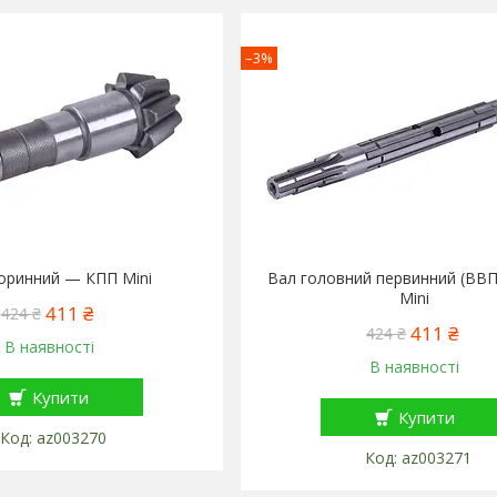
–3%
оринний — КПП Mini
Вал головний первинний (ВВ
Mini
411 ₴
424 ₴
411 ₴
424 ₴
В наявності
В наявності
Купити
Купити
az003270
az003271