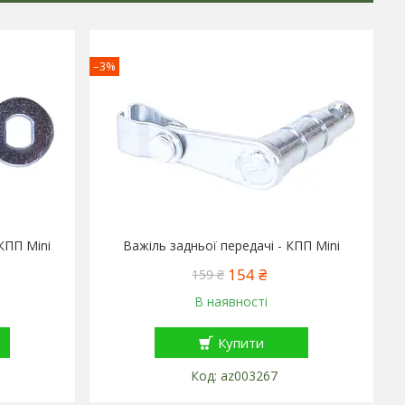
–3%
КПП Mini
Важіль задньої передачі - КПП Mini
154 ₴
159 ₴
В наявності
Купити
az003267