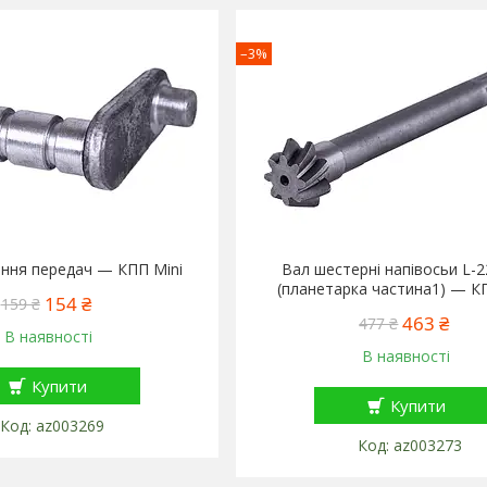
–3%
ення передач — КПП Mini
Вал шестерні напівосьи L-2
(планетарка частина1) — К
154 ₴
159 ₴
463 ₴
477 ₴
В наявності
В наявності
Купити
Купити
az003269
az003273