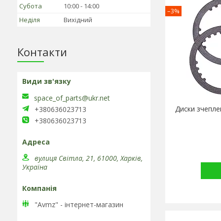
Субота
10:00
14:00
–3%
Неділя
Вихідний
Контакти
space_of_parts@ukr.net
Диски зчеплен
+380636023713
+380636023713
вулиця Світла, 21, 61000, Харків,
Україна
"Avmz" - інтернет-магазин