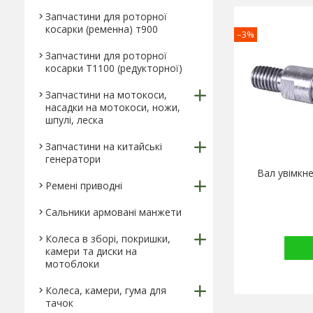
Запчастини для роторної
косарки (ременна) т900
–3%
Запчастини для роторної
косарки Т1100 (редукторної)
Запчастини на мотокоси,
насадки на мотокоси, ножи,
шпулі, леска
Запчастини на китайські
генератори
Вал увімкн
Ремені приводні
Сальники армовані манжети
Колеса в зборі, покришки,
камери та диски на
мотоблоки
Колеса, камери, гума для
тачок