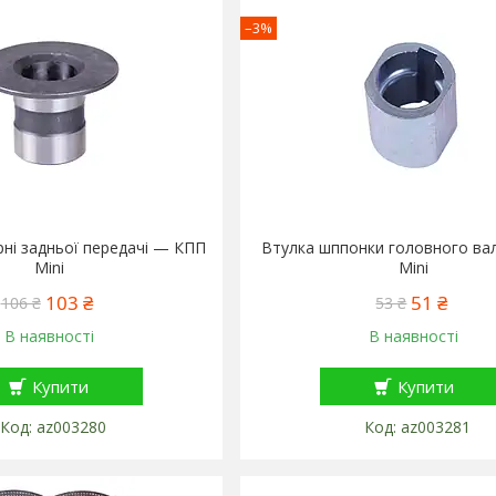
–3%
ні задньої передачі — КПП
Втулка шппонки головного в
Mini
Mini
103 ₴
51 ₴
106 ₴
53 ₴
В наявності
В наявності
Купити
Купити
az003280
az003281