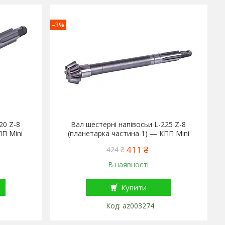
–3%
20 Z-8
Вал шестерні напівосьи L-225 Z-8
ПП Mini
(планетарка частина 1) — КПП Mini
411 ₴
424 ₴
В наявності
Купити
az003274