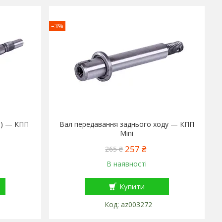
–3%
П) — КПП
Вал передавання заднього ходу — КПП
Mini
257 ₴
265 ₴
В наявності
Купити
az003272