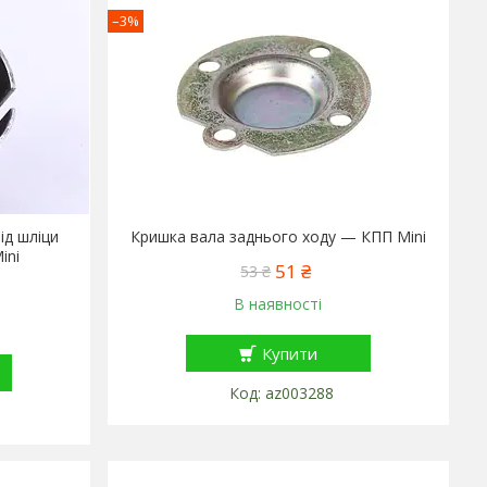
–3%
ід шліци
Кришка вала заднього ходу — КПП Mini
ini
51 ₴
53 ₴
В наявності
Купити
az003288