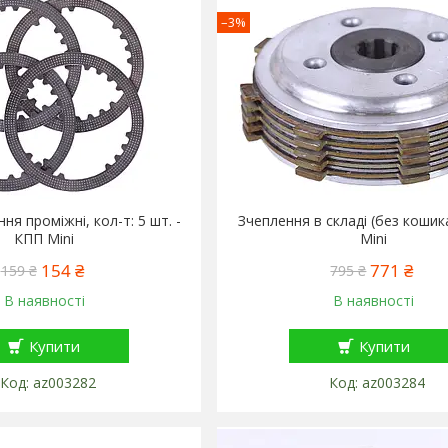
–3%
ня проміжні, кол-т: 5 шт. -
Зчеплення в складі (без коши
КПП Mini
Mini
154 ₴
771 ₴
159 ₴
795 ₴
В наявності
В наявності
Купити
Купити
az003282
az003284