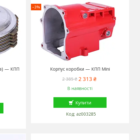
–3%
ка) — КПП
Корпус коробки — КПП Mini
2 313 ₴
2 385 ₴
В наявності
Купити
az003285