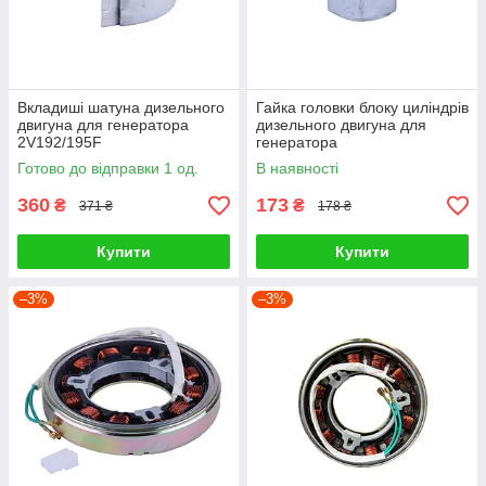
Вкладиші шатуна дизельного
Гайка головки блоку циліндрів
двигуна для генератора
дизельного двигуна для
2V192/195F
генератора
2V188F/2V192F/195F
Готово до відправки 1 од.
В наявності
360
173
₴
₴
371 ₴
178 ₴
Купити
Купити
–3%
–3%