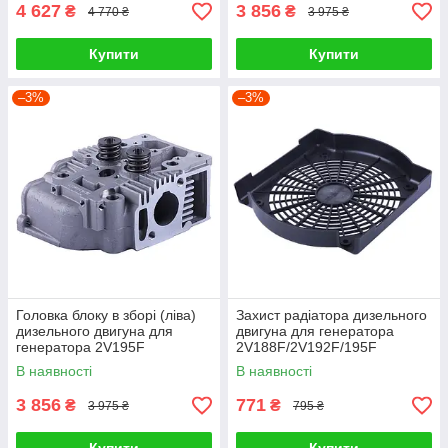
4 627
3 856
₴
₴
4 770 ₴
3 975 ₴
Купити
Купити
–3%
–3%
Головка блоку в зборі (ліва)
Захист радіатора дизельного
дизельного двигуна для
двигуна для генератора
генератора 2V195F
2V188F/2V192F/195F
В наявності
В наявності
3 856
771
₴
₴
3 975 ₴
795 ₴