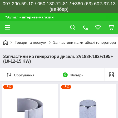
097 290-59-10 / 050 130-71-81 / +380 (63) 602-37-13
(вайбер)
"Avmz" - інтернет-магазин
Товари та послуги
Запчастини на китайські генератори
Запчастини на генератори дизель 2V188F/192F/195F
(10-12-15 KW)
Сортування
0
Фільтри
–3%
–3%