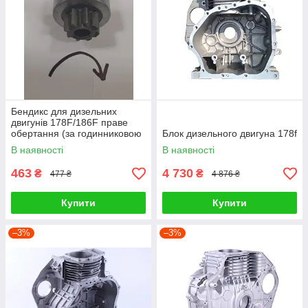
Бендикс для дизельних
двигунів 178F/186F праве
обертання (за годинниковою
Блок дизельного двигуна 178f
стрілкою)
В наявності
В наявності
463
4 730
₴
₴
477 ₴
4 876 ₴
Купити
Купити
–3%
–3%