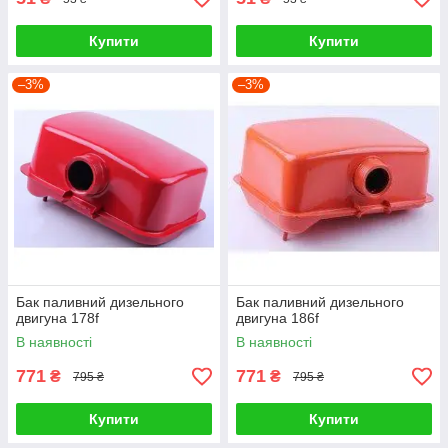
конструкцію головки блоку;
Купити
Купити
модель двигуна та виробника.
–3%
–3%
Бак паливний дизельного
Бак паливний дизельного
двигуна 178f
двигуна 186f
В наявності
В наявності
771
771
₴
₴
795 ₴
795 ₴
Купити
Купити