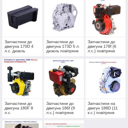
186F, 188F, 192F та інших.
У нас можна купити запчастини до дизельних двигунів для
мотоблоків та генераторів за доступною ціною з доставкою по
всій Україні. В наявності оригінальні деталі та якісні аналоги
для побутової та професійної техніки.
Асортимент запчастин до дизельних
двигунів
Запчастини до
Запчастини до
Запчастини до
двигуна 170D 4
двигуна 173D 5 л.
двигуна 178f (6
У каталозі представлені:
л.с. дизель
дизель повітряне
л.с.) повітряне
повітряне
охолодження
охолодження
поршневі комплекти;
охолодження
колінвали;
шатуни;
головки блоку циліндра;
прокладки двигуна;
паливні насоси;
форсунки;
Запчастини до
Запчастини до
Запчастини на
двигуна 180F 8
двигуна 186f (9
двигун 188D (11
фільтри повітряні та паливні;
л.с.
л.с.) повітряне
к.с.) повітряне
охолодження
охолодження
ручні стартери;
маховики;