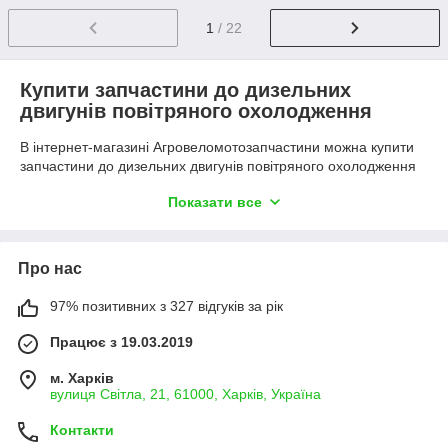
1
/ 22
Купити запчастини до дизельних
двигунів повітряного охолодження
В інтернет-магазині Агровеломотозапчастини можна купити
запчастини до дизельних двигунів повітряного охолодження
для мотоблоків та генераторів із гарантією якості. В наявності
Показати все
широкий асортимент деталей для ремонту та
обслуговування техніки.
Ми пропонуємо:
Про нас
великий вибір запчастин;
доступні ціни;
97% позитивних з 327 відгуків за рік
допомога у підборі деталей;
Працює з 19.03.2019
швидку доставку по Україні;
м. Харків
якісні комплектуючі від перевірених виробників.
вулиця Світла, 21, 61000, Харків, Україна
Контакти