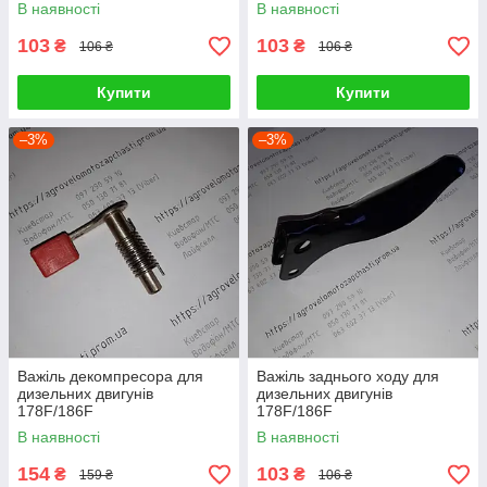
В наявності
В наявності
103
103
₴
₴
106 ₴
106 ₴
Купити
Купити
–3%
–3%
Важіль декомпресора для
Важіль заднього ходу для
дизельних двигунів
дизельних двигунів
178F/186F
178F/186F
В наявності
В наявності
154
103
₴
₴
159 ₴
106 ₴