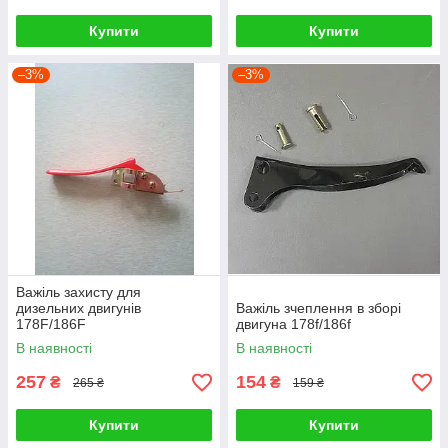
Купити
Купити
–3%
–3%
Важіль захисту для
дизельних двигунів
Важіль зчеплення в зборі
178F/186F
двигуна 178f/186f
В наявності
В наявності
257
154
₴
₴
265 ₴
159 ₴
Купити
Купити