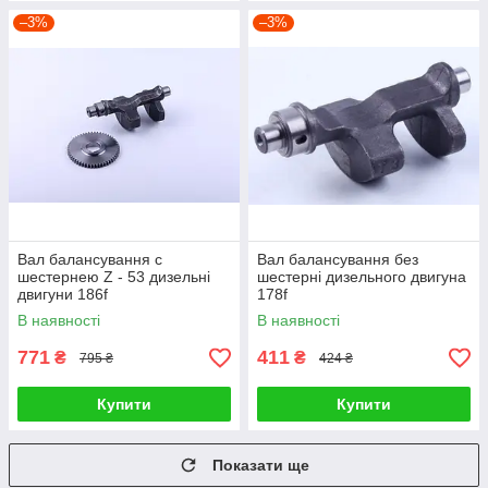
–3%
–3%
Вал балансування c
Вал балансування без
шестернею Z - 53 дизельні
шестерні дизельного двигуна
двигуни 186f
178f
В наявності
В наявності
771
411
₴
₴
795 ₴
424 ₴
Купити
Купити
Показати ще