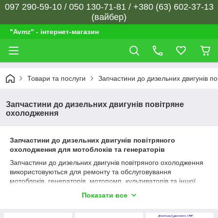
097 290-59-10 / 050 130-71-81 / +380 (63) 602-37-13
(вайбер)
"Avmz" - інтернет-магазин
Товари та послуги
Запчастини до дизельних двигунів п
Запчастини до дизельних двигунів повітряне
охолодження
Запчастини до дизельних двигунів повітряного
охолодження для мотоблоків та генераторів
Запчастини до дизельних двигунів повітряного охолодження
використовуються для ремонту та обслуговування
мотоблоків, генераторів, мотопомп, культиваторів та іншої
сільськогосподарської техніки. У нашому каталозі
Показати все
представлений широкий вибір комплектуючих для
популярних дизельних двигунів моделей 170F, 173F, 178F,