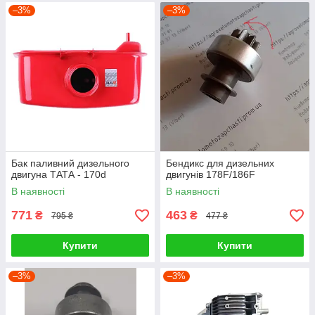
–3%
–3%
Бак паливний дизельного
Бендикс для дизельних
двигуна ТАТА - 170d
двигунів 178F/186F
В наявності
В наявності
771
463
₴
₴
795 ₴
477 ₴
Купити
Купити
–3%
–3%