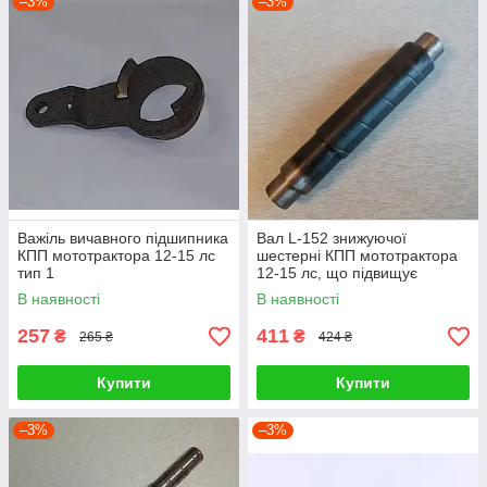
–3%
–3%
Важіль вичавного підшипника
Вал L-152 знижуючої
КПП мототрактора 12-15 лс
шестерні КПП мототрактора
тип 1
12-15 лс, що підвищує
В наявності
В наявності
257
411
₴
₴
265 ₴
424 ₴
Купити
Купити
–3%
–3%