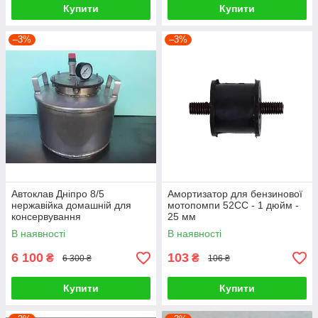
Купити
Купити
–3%
–3%
Автоклав Дніпро 8/5
Амортизатор для бензинової
нержавійка домашній для
мотопомпи 52СС - 1 дюйм -
консервування
25 мм
В наявності
В наявності
6 100
103
₴
₴
6 300 ₴
106 ₴
Купити
Купити