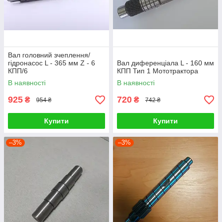
Вал головний зчеплення/
гідронасос L - 365 мм Z - 6
Вал диференціала L - 160 мм
КПП/6
КПП Тип 1 Мототрактора
В наявності
В наявності
925
720
₴
₴
954 ₴
742 ₴
Купити
Купити
–3%
–3%