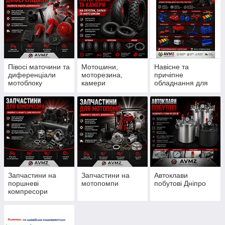
Півосі маточини та
Мотошини,
Навісне та
диференціали
моторезина,
причіпне
мотоблоку
камери
обладнання для
мотоблоку
Запчастини на
Запчастини на
Автоклави
поршневі
мотопомпи
побутові Дніпро
компресори