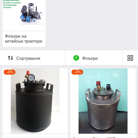
Фільтри на
китайські трактори
Сортування
0
Фільтри
–4%
–3%