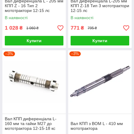
Вал диференціала L - 205 мм
Вал диференціала L-205 мм
КПП Z - 16 Тип 2
КПП Z-18 Тип 3 мототрактори
мототрактори 12-15 лс
12-15 лс
В наявності
В наявності
1 028
771
₴
₴
1 060 ₴
795 ₴
Купити
Купити
–3%
–3%
Вал КПП диференціала L-
160 мм та гайки М27 до
Вал КПП з ВОМ L - 410 мм
мототрактора 12-15-18 кс
мототрактора