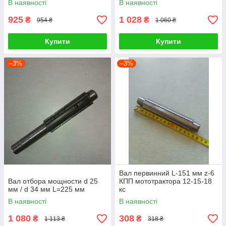
В наявності
В наявності
925
1 028
₴
₴
954 ₴
1 060 ₴
Купити
Купити
–3%
–3%
Вал первинний L-151 мм z-6
Вал отбора мощности d 25
КПП мототрактора 12-15-18
мм / d 34 мм L=225 мм
кс
В наявності
В наявності
1 080
308
₴
₴
1 113 ₴
318 ₴