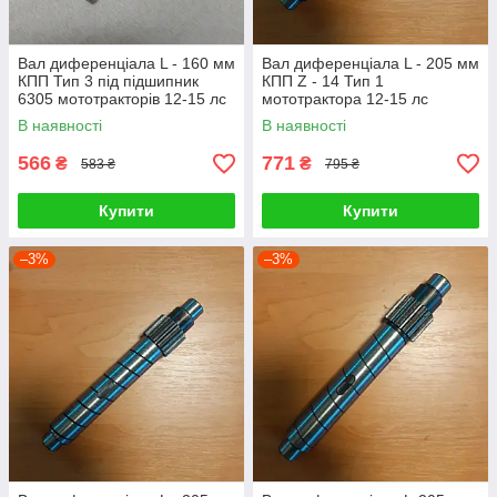
Вал диференціала L - 160 мм
Вал диференціала L - 205 мм
КПП Тип 3 під підшипник
КПП Z - 14 Тип 1
6305 мототракторів 12-15 лс
мототрактора 12-15 лс
В наявності
В наявності
566
771
₴
₴
583 ₴
795 ₴
Купити
Купити
–3%
–3%