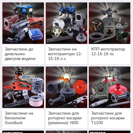
Запчастини до
Запчастини на
КПП мототрактор
дизельних
мототрактори 12-
12-15-18 лс
двигунів водяне
15-18 л.с.
охолодження
Запчастини на
Запчастини для
Запчастини для
бензопили
роторної косарки
роторної косарки
Goodluck
(ременна) т900
Т1100
4300/4500, Partner
(редукторної)
350/352, St180