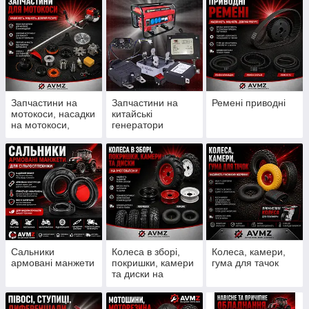
Запчастини на
Запчастини на
Ремені приводні
мотокоси, насадки
китайські
на мотокоси,
генератори
ножи, шпулі, леска
Сальники
Колеса в зборі,
Колеса, камери,
армовані манжети
покришки, камери
гума для тачок
та диски на
мотоблоки