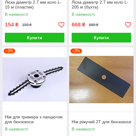
Ліска діаметр 2.7 мм коло L-
Ліска діаметр 2.7 мм коло L-
15 м (пластик)
205 м (бухта)
В наявності
В наявності
154
668
₴
₴
159 ₴
689 ₴
Купити
Купити
–3%
–3%
Ніж для тримера з ланцюгом
для бензокоси
Ніж ріжучий 2Т для бензокоси
В наявності
В наявності