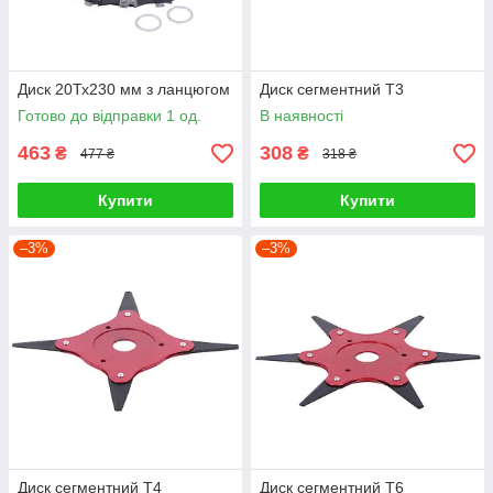
Диск 20Тх230 мм з ланцюгом
Диск сегментний Т3
Готово до відправки 1 од.
В наявності
463
308
₴
₴
477 ₴
318 ₴
Купити
Купити
–3%
–3%
Диск сегментний Т4
Диск сегментний Т6