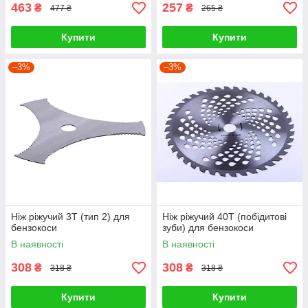
463
257
₴
₴
477 ₴
265 ₴
Купити
Купити
–3%
–3%
Ніж ріжучий 3Т (тип 2) для
Ніж ріжучий 40Т (побідитові
бензокоси
зуби) для бензокоси
В наявності
В наявності
308
308
₴
₴
318 ₴
318 ₴
Купити
Купити