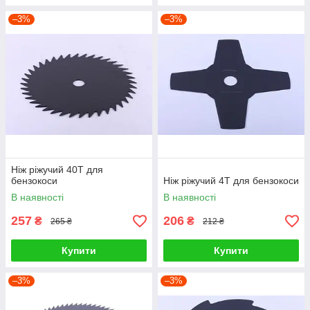
–3%
–3%
Ніж ріжучий 40Т для
бензокоси
Ніж ріжучий 4Т для бензокоси
В наявності
В наявності
257
206
₴
₴
265 ₴
212 ₴
Купити
Купити
–3%
–3%