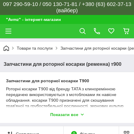
097 290-59-10 / 050 130-71-81 / +380 (63) 602-37-13
(вайбер)
"Avmz" - інтернет-магазин
Товари та послуги
Запчастини для роторної косарки (р
Запчастини для роторної косарки (ременна) т900
Запчастини для роторної косарки Т900
Роторні косарки Т900 від бренду TATA з клиноремінною
передачею використовуються з мотоблоками як навісне
обладнання. косарки Т900 призначені для скошування
трав'яної та грубостебельної рослинності, зернових культур
та дрібного чагарника, а також для укладання скошених трав
Показати все
та зернових культур у валки.
Наш інтернет-магазин пропонує купити запчастини для
обслуговування та ремонту роторної косарки Т900 за
Сортування
0
Фільтри