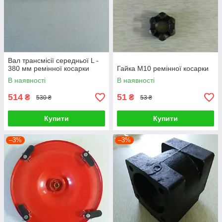
Вал трансмісії середньої L -
380 мм ремінної косарки
Гайка М10 ремінної косарки
В наявності
В наявності
514
51
₴
₴
530 ₴
53 ₴
Купити
Купити
–3%
–3%