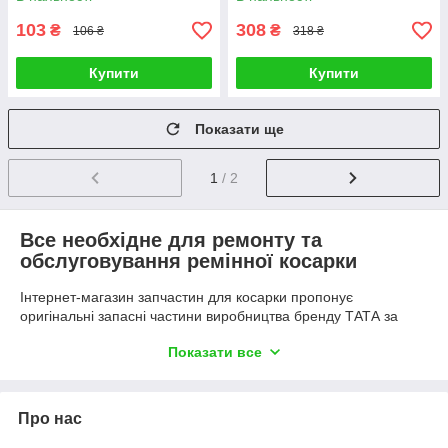
103
308
₴
₴
106 ₴
318 ₴
Купити
Купити
Показати ще
1
/ 2
Все необхідне для ремонту та
обслуговування ремінної косарки
Інтернет-магазин запчастин для косарки пропонує
оригінальні запасні частини виробництва бренду ТАТА за
доступними цінами. Використання запчастин від виробника
Показати все
роторних косарок гарантує тривалу експлуатацію техніки
навіть за умови інтенсивного використання.
У каталозі на сайті можна знайти будь-які запчастини, які
Про нас
можуть знадобитися для виконання техобслуговування або
проведення ремонтних робіт: