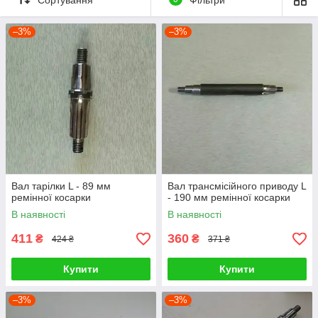
вигідною вартістю.
–3%
–3%
Вал тарілки L - 89 мм
Вал трансмісійного приводу L
ремінної косарки
- 190 мм ремінної косарки
В наявності
В наявності
411
360
₴
₴
424 ₴
371 ₴
Купити
Купити
–3%
–3%