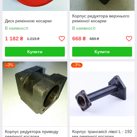
Корпус редуктора верхнього
Диск ремінною косарки
ремінної косарки
В наявності
В наявності
1 182
668
₴
₴
1 219 ₴
689 ₴
Купити
Купити
–3%
–3%
Корпус редуктора приводу
Корпус трансмісії лівої L - 192
ремінної косарки
мм ремінної косарки