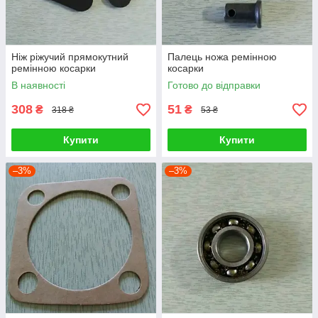
Ніж ріжучий прямокутний
Палець ножа ремінною
ремінною косарки
косарки
В наявності
Готово до відправки
308
51
₴
₴
318 ₴
53 ₴
Купити
Купити
–3%
–3%