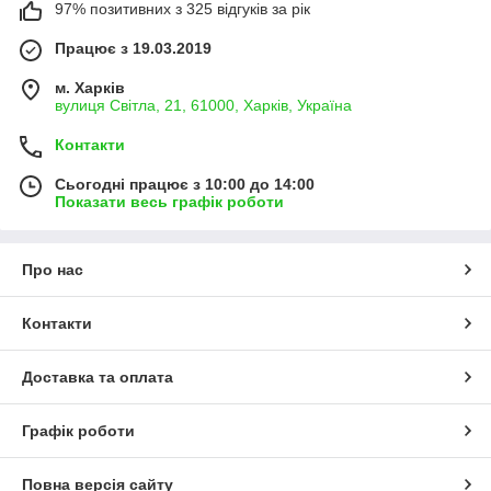
97% позитивних з 325 відгуків за рік
притискна тарілка диска ремінної косарки;
вал тарілки;
Працює з 19.03.2019
вал трансмісії;
м. Харків
вулиця Світла, 21, 61000, Харків, Україна
диск ремінної косарки;
корпус редуктора верхнього;
Контакти
корпус редуктора приводу;
Сьогодні працює з 10:00 до 14:00
корпус трансмісійний (лівий, правий, привод);
Показати весь графік роботи
кришка редуктора;
ніж ріжучий прямокутний;
Про нас
натягувач ременя приводу (профілі А та В);
ролики натягувача ременя приводу (профілі А та В);
Контакти
підшипники для валу та шківів;
пальці ножів ремінної косарки;
Доставка та оплата
пара шестерень (шестерна пара);
Графік роботи
паперовий ущільнювач для трансмісії ремінної
косарки;
кільце стопорне;
Повна версія сайту