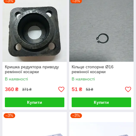
–3%
–3%
Кришка редуктора приводу
Кільце стопорне Ø16
ремінної косарки
ремінної косарки
В наявності
В наявності
360
51
₴
₴
371 ₴
53 ₴
Купити
Купити
–3%
–3%