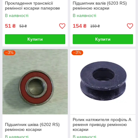
Прокладення трансмісії
Підшипник валів (6203 RS)
ремінної косарки паперове
ремінною косарки
В наявності
В наявності
51
154
₴
₴
53 ₴
159 ₴
Купити
Купити
–3%
–3%
Ролик натяжителя профіль А
Підшипник шківа (6202 RS)
ременя приводу ремінною
ремінною косарки
косарки
В наявності
В наявності