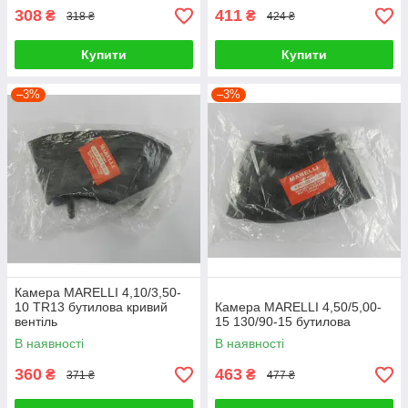
308
411
₴
₴
318 ₴
424 ₴
Купити
Купити
–3%
–3%
Камера MARELLI 4,10/3,50-
10 TR13 бутилова кривий
Камера MARELLI 4,50/5,00-
вентіль
15 130/90-15 бутилова
В наявності
В наявності
360
463
₴
₴
371 ₴
477 ₴