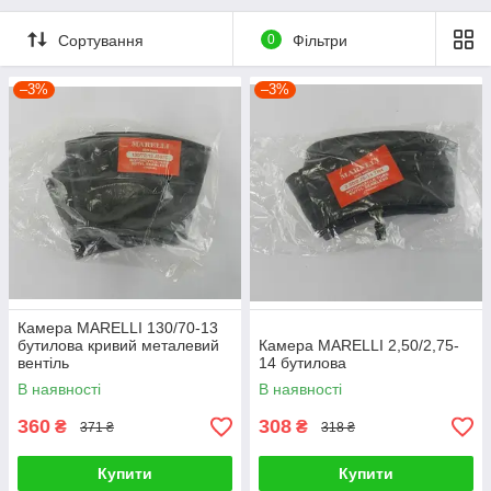
Marelli (Тайвань)
мотоциклів
Сортування
0
Фільтри
–3%
–3%
Камера MARELLI 130/70-13
бутилова кривий металевий
Камера MARELLI 2,50/2,75-
вентіль
14 бутилова
В наявності
В наявності
360
308
₴
₴
371 ₴
318 ₴
Купити
Купити