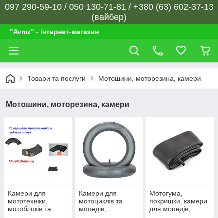
097 290-59-10 / 050 130-71-81 / +380 (63) 602-37-13
(вайбер)
"Avmz" - інтернет-магазин
Товари та послуги
Мотошини, моторезина, камери
Мотошини, моторезина, камери
Камери для
Камери для
Мотогума,
мототехніки,
мотоциклів та
покришки, камери
мотоблоків та
мопедів,
для мопедів,
садової техніки
велокамери
скутерів,