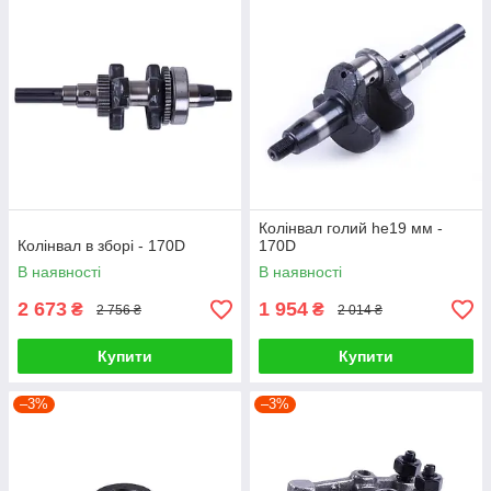
Колінвал голий he19 мм -
Колінвал в зборі - 170D
170D
В наявності
В наявності
2 673
1 954
₴
₴
2 756 ₴
2 014 ₴
Купити
Купити
–3%
–3%