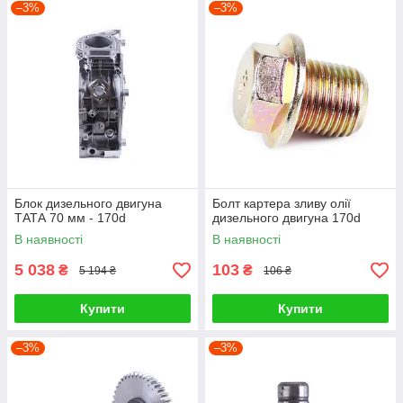
–3%
–3%
зможете оперативно виконати ремонтні роботи будь-якої
складності, провести сезонне техобслуговування та
діагностику агрегатів.
Блок дизельного двигуна
Болт картера зливу олії
ТАТА 70 мм - 170d
дизельного двигуна 170d
В наявності
В наявності
5 038
103
₴
₴
5 194 ₴
106 ₴
Купити
Купити
–3%
–3%