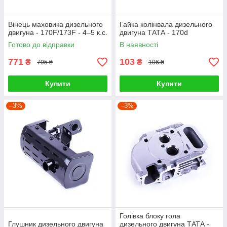
Вінець маховика дизельного
Гайка колінвала дизельного
двигуна - 170F/173F - 4–5 к.с.
двигуна ТАТА - 170d
Готово до відправки
В наявності
771
103
₴
₴
795 ₴
106 ₴
Купити
Купити
–3%
–3%
Голівка блоку гола
Глушник дизельного двигуна
дизельного двигуна ТАТА -