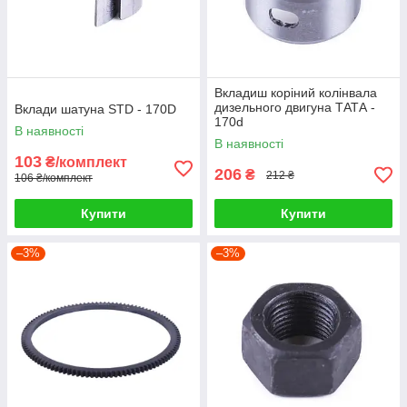
Вкладиш коріний колінвала
дизельного двигуна ТАТА -
Вклади шатуна STD - 170D
170d
В наявності
В наявності
103
₴/комплект
206
₴
212 ₴
106 ₴/комплект
Купити
Купити
–3%
–3%