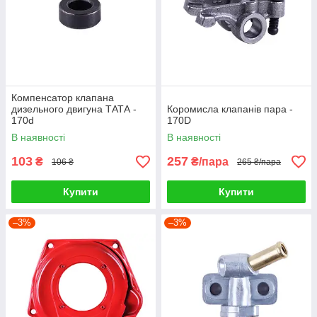
Компенсатор клапана
дизельного двигуна ТАТА -
Коромисла клапанів пара -
170d
170D
В наявності
В наявності
103
257
₴
₴/пара
106 ₴
265 ₴/пара
Купити
Купити
–3%
–3%