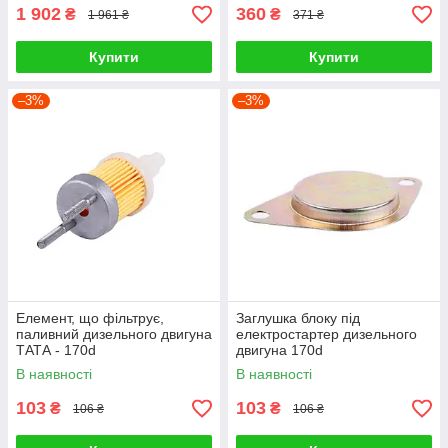
1 902
360
₴
₴
1 961 ₴
371 ₴
Купити
Купити
–3%
–3%
Елемент, що фільтрує,
Заглушка блоку під
паливний дизельного двигуна
електростартер дизельного
ТАТА - 170d
двигуна 170d
В наявності
В наявності
103
103
₴
₴
106 ₴
106 ₴