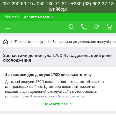
097 290-59-10 / 050 130-71-81 / +380 (63) 602-37-13
(вайбер)
"Avmz" - інтернет-магазин
Товари та послуги
Запчастини до дизельних двигунів п
Запчастини до двигуна 170D 4 л.с. дизель повітряне
охолодження
Запчастини для двигуна 170D дизельного типу
Дизельні двигуни 170D встановлюються на мотоблоках та
мінітракторах на 4 к.с. Ці мотори досить витривалі та
підходять для щоденної експлуатації з мотопомпами,
генераторами й іншою малою будівельною та
сільськогосподарською технікою. Двигуни 170D незамінні для
Показати все
фермерських господарств, проте потребують періодичного
технічного огляду та заміни розхідників. Це особливо важливо