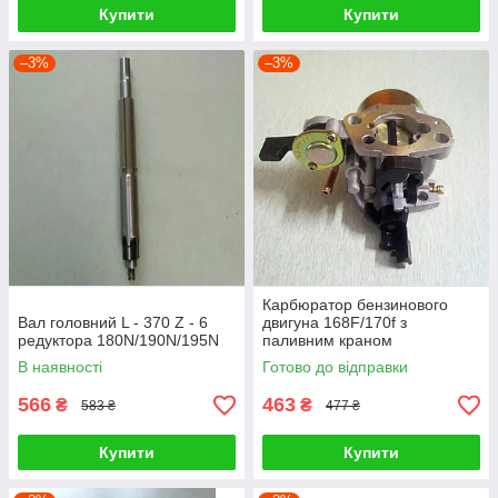
Купити
Купити
–3%
–3%
Карбюратор бензинового
Вал головний L - 370 Z - 6
двигуна 168F/170f з
редуктора 180N/190N/195N
паливним краном
В наявності
Готово до відправки
566
463
₴
₴
583 ₴
477 ₴
Купити
Купити