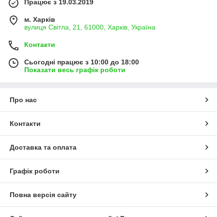
Працює з 19.03.2019
новинок на сайті..
Обираючи інтернет-магазин
«Avmz»
, отримуєте:
м. Харків
вулиця Світла, 21, 61000, Харків, Україна
Клієнтоорієнтований сервіс;
Контакти
Кваліфіковану консультацію менеджерів;
Доставку по всій території України.
Сьогодні працює з 10:00 до 18:00
Показати весь графік роботи
Дякуємо за довіру та вибір інтернет-магазину
«Avmz»!
Про нас
Контакти
Доставка та оплата
Графік роботи
Повна версія сайту