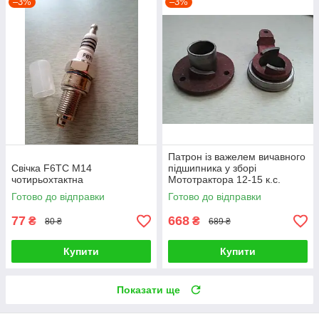
–3%
–3%
Патрон із важелем вичавного
Свічка F6TC M14
підшипника у зборі
чотирьохтактна
Мототрактора 12-15 к.с.
Готово до відправки
Готово до відправки
77
668
₴
₴
80 ₴
689 ₴
Купити
Купити
Показати ще