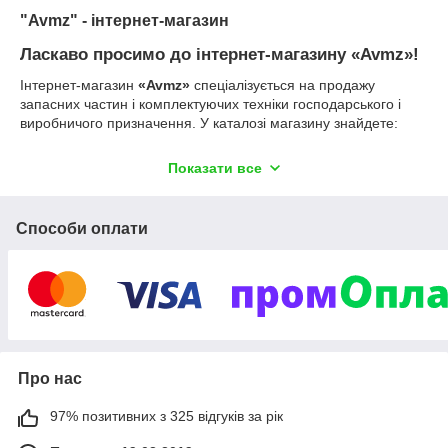
"Avmz" - інтернет-магазин
Ласкаво просимо до інтернет-магазину
«
Avmz
»
!
Інтернет-магазин
«
Avmz
»
спеціалізується на продажу
запасних частин і комплектуючих техніки господарського і
виробничого призначення. У каталозі магазину знайдете:
запчастини до бензинових і дизельних двигунів (з
Показати все
повітряним і водяним охолодженням);
запчастини для редукторів мотоблоків і КПП
мототракторів;
Способи оплати
комплектуючі до бензопил (Goodluck, Partner, Stihl)
та мотокіс;
елементи для роторних косарок, ремені, сальники,
фільтри, колеса та камери;
запчастини до компресорів, генераторів і мотопомп;
навісне та причіпне обладнання для мотоблоків;
Про нас
автоклави побутові «Дніпро»;
фільтри для китайських тракторів.
97% позитивних з 325 відгуків за рік
Асортимент поступово оновлюється, тож слідкуйте за появою