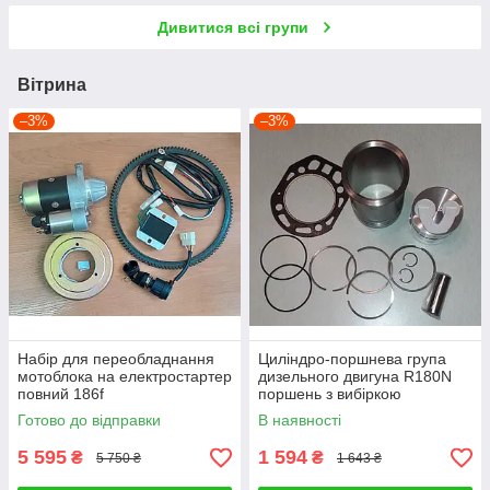
Дивитися всі групи
Вітрина
–3%
–3%
Набір для переобладнання
Циліндро-поршнева група
мотоблока на електростартер
дизельного двигуна R180N
повний 186f
поршень з вибіркою
Готово до відправки
В наявності
5 595
1 594
₴
₴
5 750 ₴
1 643 ₴