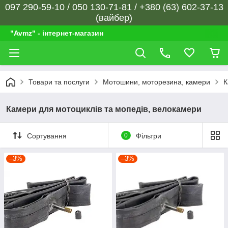
097 290-59-10 / 050 130-71-81 / +380 (63) 602-37-13
(вайбер)
"Avmz" - інтернет-магазин
Товари та послуги
Мотошини, моторезина, камери
К
Камери для мотоциклів та мопедів, велокамери
Сортування
0
Фільтри
–3%
–3%