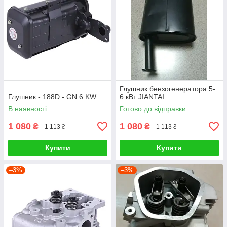
Глушник бензогенератора 5-
Глушник - 188D - GN 6 KW
6 кВт JIANTAI
В наявності
Готово до відправки
1 080
1 080
₴
₴
1 113 ₴
1 113 ₴
Купити
Купити
–3%
–3%