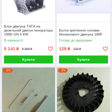
Блок двигуна ТАТА на
дизельний двигун генератора
Болти кріплення головки
188D GN 6 KW
бензинового двигуна 188F
В наявності
Готово до відправки
5 141
129
₴
₴
5 300 ₴
133 ₴
Купити
Купити
–3%
–3%