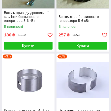
Важіль приводу дросельної
заслінки бензинового
Вентилятор бензинового
генератора 5-6 кВт
генератора 5-6 кВт
В наявності
В наявності
180
257
₴
₴
186 ₴
265 ₴
Купити
Купити
–3%
–3%
Вкладиш колінвалу ТАТА на
Вкладиші шатуна 0,00 мм