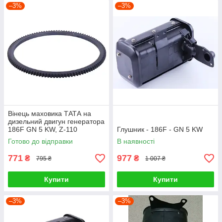
–3%
–3%
Вінець маховика ТАТА на
дизельний двигун генератора
186F GN 5 KW, Z-110
Глушник - 186F - GN 5 KW
Готово до відправки
В наявності
771
977
₴
₴
795 ₴
1 007 ₴
Купити
Купити
–3%
–3%