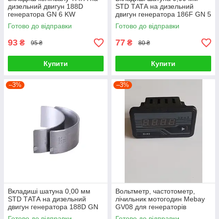
дизельний двигун 188D
STD ТАТА на дизельний
генератора GN 6 KW
двигун генератора 186F GN 5
KW, к-т: 2 шт.
Готово до відправки
Готово до відправки
93
77
₴
₴
95 ₴
80 ₴
Купити
Купити
–3%
–3%
Вкладиші шатуна 0,00 мм
Вольтметр, частотометр,
STD ТАТА на дизельний
лічильник мотогодин Mebay
двигун генератора 188D GN
GV08 для генераторів
6 KW, к-т: 2шт.
Готово до відправки
Готово до відправки