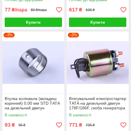
77
617
₴/пара
₴
80 ₴/пара
636 ₴
Купити
Купити
–3%
–3%
Втулка колінвала (вкладиш
Втягувальний електростартер
корінний) 0,00 мм STD ТАТА
ТАТА на дизельний двигун
на дизельний двигун
178F/186F, скоба генератора
генератора 186F GN 5 KW
GN 5 KW
В наявності
В наявності
93
771
₴
₴
95 ₴
795 ₴