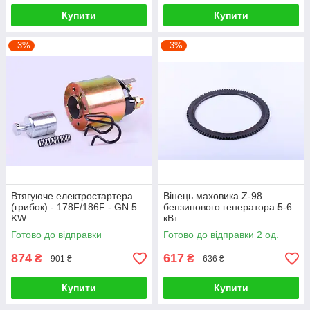
Купити
Купити
–3%
–3%
Втягуюче електростартера
Вінець маховика Z-98
(грибок) - 178F/186F - GN 5
бензинового генератора 5-6
KW
кВт
Готово до відправки
Готово до відправки 2 од.
874
617
₴
₴
901 ₴
636 ₴
Купити
Купити