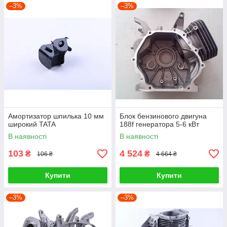
–3%
–3%
Амортизатор шпилька 10 мм
Блок бензинового двигуна
широкий TATA
188f генератора 5-6 кВт
В наявності
В наявності
103
4 524
₴
₴
106 ₴
4 664 ₴
Купити
Купити
–3%
–3%