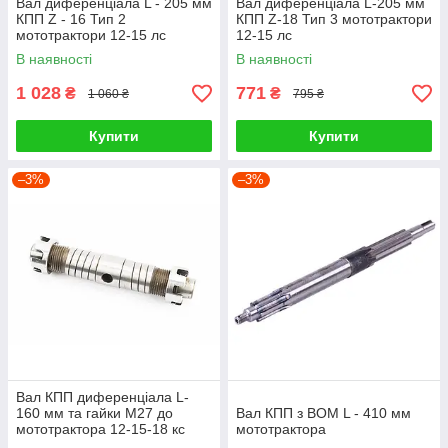
Вал диференціала L - 205 мм
Вал диференціала L-205 мм
КПП Z - 16 Тип 2
КПП Z-18 Тип 3 мототрактори
мототрактори 12-15 лс
12-15 лс
В наявності
В наявності
1 028
771
₴
₴
1 060 ₴
795 ₴
Купити
Купити
–3%
–3%
Вал КПП диференціала L-
160 мм та гайки М27 до
Вал КПП з ВОМ L - 410 мм
мототрактора 12-15-18 кс
мототрактора