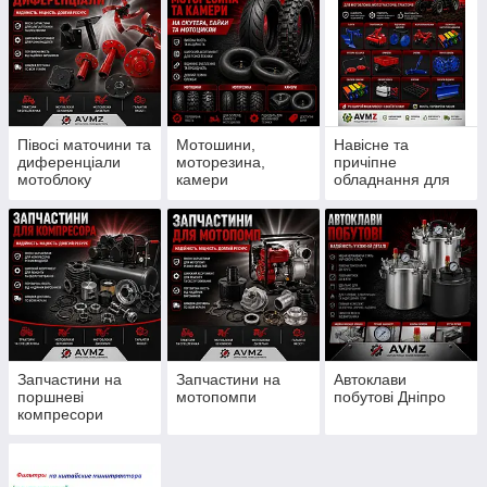
Півосі маточини та
Мотошини,
Навісне та
диференціали
моторезина,
причіпне
мотоблоку
камери
обладнання для
мотоблоку
Запчастини на
Запчастини на
Автоклави
поршневі
мотопомпи
побутові Дніпро
компресори