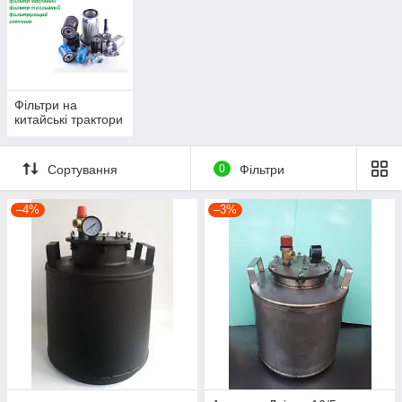
Фільтри на
китайські трактори
Сортування
0
Фільтри
–4%
–3%