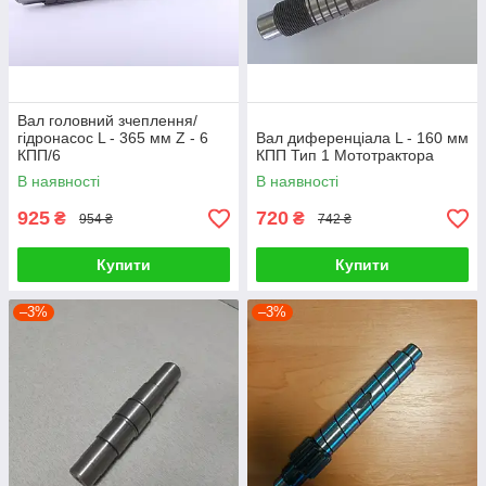
Вал головний зчеплення/
гідронасос L - 365 мм Z - 6
Вал диференціала L - 160 мм
КПП/6
КПП Тип 1 Мототрактора
В наявності
В наявності
925
720
₴
₴
954 ₴
742 ₴
Купити
Купити
–3%
–3%