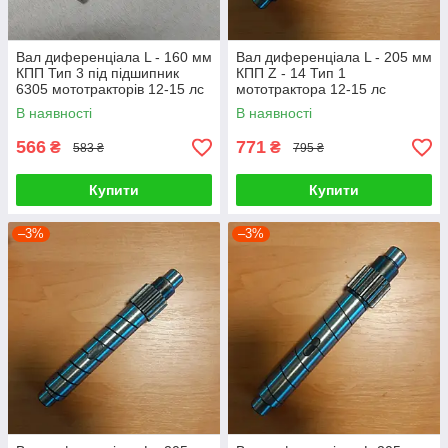
Вал диференціала L - 160 мм
Вал диференціала L - 205 мм
КПП Тип 3 під підшипник
КПП Z - 14 Тип 1
6305 мототракторів 12-15 лс
мототрактора 12-15 лс
В наявності
В наявності
566
771
₴
₴
583 ₴
795 ₴
Купити
Купити
–3%
–3%