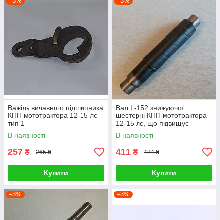
–3%
–3%
Важіль вичавного підшипника
Вал L-152 знижуючої
КПП мототрактора 12-15 лс
шестерні КПП мототрактора
тип 1
12-15 лс, що підвищує
В наявності
В наявності
257
411
₴
₴
265 ₴
424 ₴
Купити
Купити
–3%
–3%