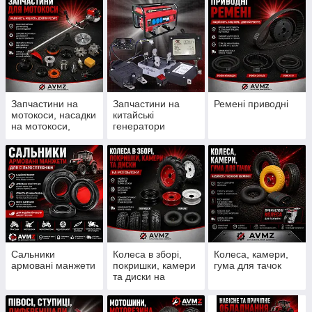
Запчастини на
Запчастини на
Ремені приводні
мотокоси, насадки
китайські
на мотокоси,
генератори
ножи, шпулі, леска
Сальники
Колеса в зборі,
Колеса, камери,
армовані манжети
покришки, камери
гума для тачок
та диски на
мотоблоки