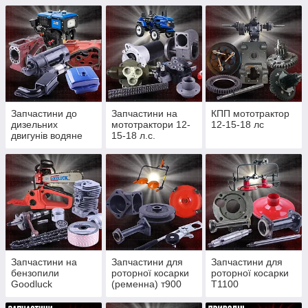
Запчастини до
Запчастини на
КПП мототрактор
дизельних
мототрактори 12-
12-15-18 лс
двигунів водяне
15-18 л.с.
охолодження
Запчастини на
Запчастини для
Запчастини для
бензопили
роторної косарки
роторної косарки
Goodluck
(ременна) т900
Т1100
4300/4500, Partner
(редукторної)
350/352, St180