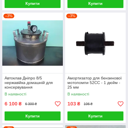
Купити
Купити
–3%
–3%
Автоклав Дніпро 8/5
Амортизатор для бензинової
нержавійка домашній для
мотопомпи 52СС - 1 дюйм -
консервування
25 мм
В наявності
В наявності
6 100
103
₴
₴
6 300 ₴
106 ₴
Купити
Купити