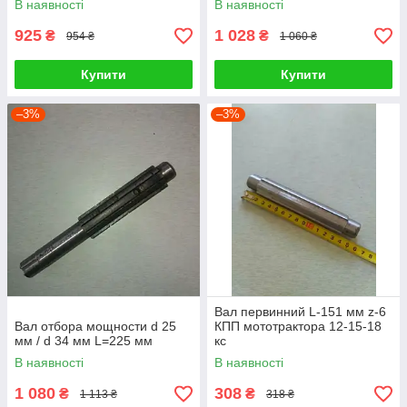
В наявності
В наявності
925
1 028
₴
₴
954 ₴
1 060 ₴
Купити
Купити
–3%
–3%
Вал первинний L-151 мм z-6
Вал отбора мощности d 25
КПП мототрактора 12-15-18
мм / d 34 мм L=225 мм
кс
В наявності
В наявності
1 080
308
₴
₴
1 113 ₴
318 ₴