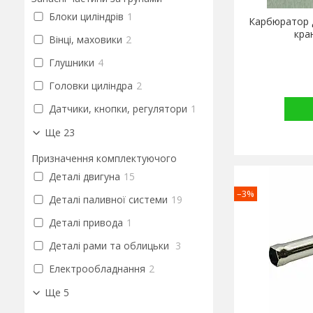
Блоки циліндрів
1
Карбюратор 
кра
Вінці, маховики
2
Глушники
4
Головки циліндра
2
Датчики, кнопки, регулятори
1
Ще 23
Призначення комплектуючого
Деталі двигуна
15
–3%
Деталі паливної системи
19
Деталі привода
1
Деталі рами та облицьки
3
Електрообладнання
2
Ще 5