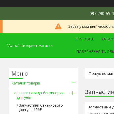
097 290-59-1
Зараз у компанії неробоч
ГОЛОВНА
КАТАЛ
"Avmz" - інтернет-магазин
ПОВЕРНЕННЯ ТА ОБ
Каталог товарів
Запчастин
Запчастини до бензинових
двигунів
Запчастини бензинового
Запчастини д
двигуна 156F
Двигун 177F ви