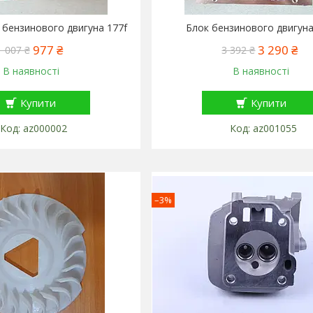
 бензинового двигуна 177f
Блок бензинового двигуна
977 ₴
3 290 ₴
1 007 ₴
3 392 ₴
В наявності
В наявності
Купити
Купити
az000002
az001055
–3%