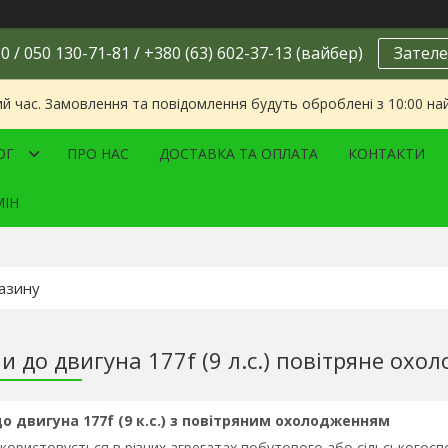
0 / 050 130-71-81 / +380 (63) 602-37-13 (вайбер)
Зателе
ий час. Замовлення та повідомлення будуть оброблені з 10:00 на
ОГ
ПРО НАС
ДОСТАВКА ТА ОПЛАТА
КОНТАКТИ
МІН
и до двигуна 177f (9 л.с.) повітряне охо
о двигуна 177f (9 к.с.) з повітряним охолодженням
користовується в різних агрегатах побутового або сільськогосп