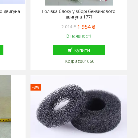
о двигуна
Голівка блоку у зборі бензинового
двигуна 177f
1 954 ₴
2 014 ₴
В наявності
Купити
az001060
–3%