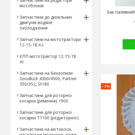
Запчастини на редуктори
мотоблоків
Бак паливний
Запчастини до дизельних
двигунів водяне
охолодження
Запчастини на мототрактори
12-15-18 л.с.
КПП мототрактор 12-15-18
лс
Запчастини на бензопили
Goodluck 4300/4500, Partner
350/352, St180
–3%
Запчастини для роторної
косарки (ременна) т900
Запчастини для роторної
косарки Т1100 (редукторної)
Запчастини на мотокоси,
насадки на мотокоси, ножи,