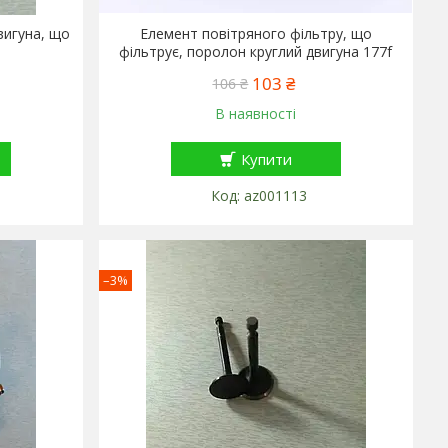
вигуна, що
Елемент повітряного фільтру, що
фільтрує, поролон круглий двигуна 177f
103 ₴
106 ₴
В наявності
Купити
az001113
–3%