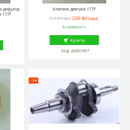
м дифузор
Клапани двигуна 177F
а 177f
206 ₴/пара
212 ₴/пара
В наявності
Купити
az001067
–3%