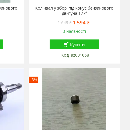
зинового
Колінвал у зборі під конус бензинового
двигуна 177f
1 594 ₴
1 643 ₴
В наявності
Купити
az001068
–3%