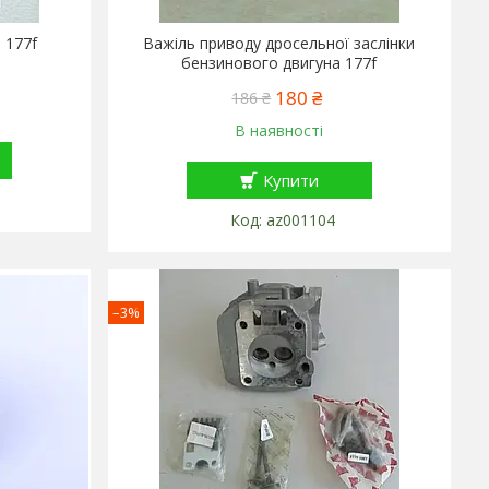
 177f
Важіль приводу дросельної заслінки
бензинового двигуна 177f
180 ₴
186 ₴
В наявності
Купити
az001104
–3%