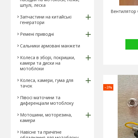
шпулі, леска
Вентилятор 
Запчастини на китайські
генератори
Ремені приводні
Сальники армовані манжети
Колеса в зборі, покришки,
камери та диски на
мотоблоки
Колеса, камери, гума для
тачок
–3%
Півосі маточини та
диференціали мотоблоку
Мотошини, моторезина,
камери
Навісне та причіпне
обладнання для мотоблоку