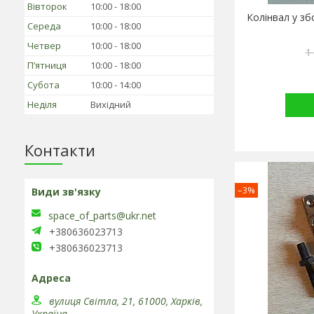
Вівторок
10:00
18:00
Колінвал у зб
Середа
10:00
18:00
Четвер
10:00
18:00
1
Пʼятниця
10:00
18:00
Субота
10:00
14:00
Неділя
Вихідний
Контакти
–3%
space_of_parts@ukr.net
+380636023713
+380636023713
вулиця Світла, 21, 61000, Харків,
Україна