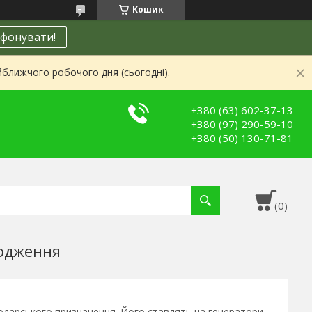
Кошик
фонувати!
йближчого робочого дня (сьогодні).
+380 (63) 602-37-13
+380 (97) 290-59-10
+380 (50) 130-71-81
лодження
одарського призначення. Його ставлять на генератори,