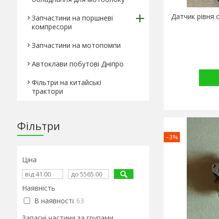
Датчик рівня 
Запчастини на поршневі
компресори
Запчастини на мотопомпи
Автоклави побутові Дніпро
Фільтри на китайські
трактори
Фільтри
–3%
Ціна
Наявність
В наявності
63
Запасні частини за групами