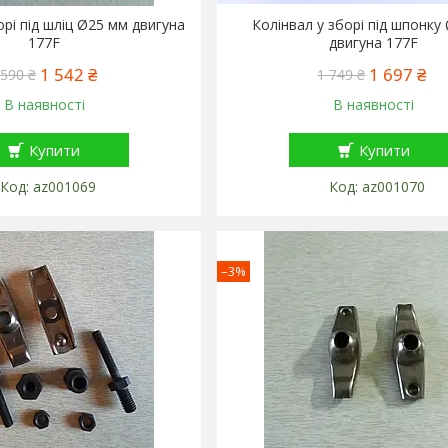
орі під шліц Ø25 мм двигуна
Колінвал у зборі під шпонку
177F
двигуна 177F
1 542 ₴
1 697 ₴
 590 ₴
1 749 ₴
В наявності
В наявності
Купити
Купити
az001069
az001070
–3%