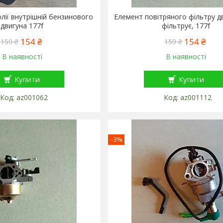
олії внутрішній бензинового
Елемент повітряного фільтру д
двигуна 177f
фільтрує, 177f
154 ₴
154 ₴
159 ₴
159 ₴
В наявності
В наявності
Купити
Купити
az001062
az001112
–3%