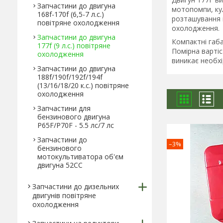
Запчастини до двигуна
мотопомпи, кул
168f-170f (6,5-7 л.с.)
розташування к
повітряне охолодження
охолодження.
Запчастини до двигуна
Компактні габ
177f (9 л.с.) повітряне
Помірна вартіс
охолодження
виникає необхі
Запчастини до двигуна
188f/190f/192f/194f
(13/16/18/20 к.с.) повітряне
охолодження
Запчастини для
бензинового двигуна
P65F/P70F - 5.5 лс/7 лс
Запчастини до
–3%
бензинового
мотокультиватора об'єм
двигуна 52СС
Запчастини до дизельних
двигунів повітряне
охолодження