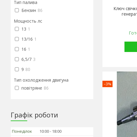
Тип палива
Ключ свічк
Бензин
86
генера
Мощность лс
13
1
Гот
13/16
1
16
1
6,5/7
3
9
80
Тип охолодження двигуна
–3%
повітряне
86
Графік роботи
Понеділок
10:00
18:00