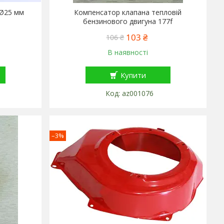
 Ø25 мм
Компенсатор клапана тепловій
бензинового двигуна 177f
103 ₴
106 ₴
В наявності
Купити
az001076
–3%