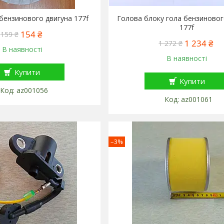
бензинового двигуна 177f
Голова блоку гола бензиновог
177f
154 ₴
159 ₴
1 234 ₴
1 272 ₴
В наявності
В наявності
Купити
Купити
az001056
az001061
–3%