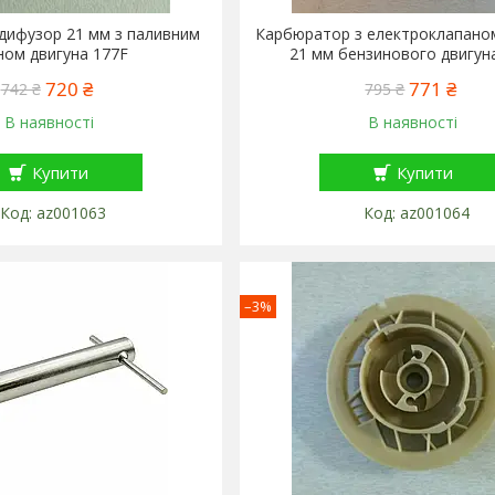
дифузор 21 мм з паливним
Карбюратор з електроклапано
ном двигуна 177F
21 мм бензинового двигун
720 ₴
771 ₴
742 ₴
795 ₴
В наявності
В наявності
Купити
Купити
az001063
az001064
–3%