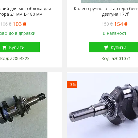
овий для мотоблока для
Колесо ручного стартера бен
тора 21 мм L-180 мм
двигуна 177f
103 ₴
154 ₴
106 ₴
159 ₴
ово до відправки
В наявності
Купити
Купити
az004323
az001071
–3%