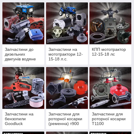
Запчастини до
Запчастини на
КПП мототрактор
дизельних
мототрактори 12-
12-15-18 лс
двигунів водяне
15-18 л.с.
охолодження
Запчастини на
Запчастини для
Запчастини для
бензопили
роторної косарки
роторної косарки
Goodluck
(ременна) т900
Т1100
4300/4500, Partner
(редукторної)
350/352, St180