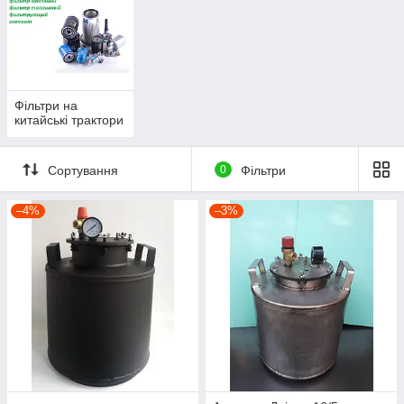
Фільтри на
китайські трактори
Сортування
0
Фільтри
–4%
–3%