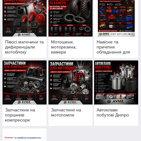
Півосі маточини та
Мотошини,
Навісне та
диференціали
моторезина,
причіпне
мотоблоку
камери
обладнання для
мотоблоку
Запчастини на
Запчастини на
Автоклави
поршневі
мотопомпи
побутові Дніпро
компресори