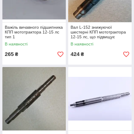
Важіль вичавного підшипника
Вал L-152 знижуючої
КПП мототрактора 12-15 лс
шестерні КПП мототрактора
тип 1
12-15 лс, що підвищує
В наявності
В наявності
265
424
₴
₴