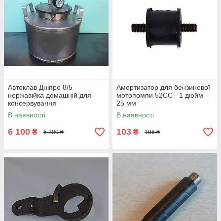
Автоклав Дніпро 8/5
Амортизатор для бензинової
нержавійка домашній для
мотопомпи 52СС - 1 дюйм -
консервування
25 мм
В наявності
В наявності
6 100
103
₴
₴
6 300 ₴
106 ₴