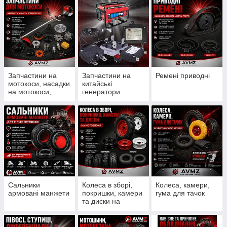
Запчастини на
Запчастини на
Ремені приводні
мотокоси, насадки
китайські
на мотокоси,
генератори
ножи, шпулі, леска
Сальники
Колеса в зборі,
Колеса, камери,
армовані манжети
покришки, камери
гума для тачок
та диски на
мотоблоки