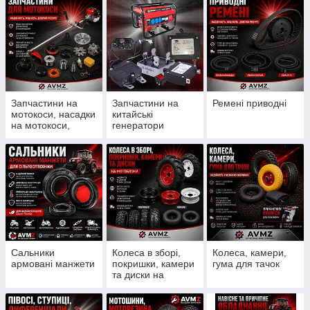
Запчастини на
Запчастини на
Ремені приводні
мотокоси, насадки
китайські
на мотокоси,
генератори
ножи, шпулі, леска
Сальники
Колеса в зборі,
Колеса, камери,
армовані манжети
покришки, камери
гума для тачок
та диски на
мотоблоки