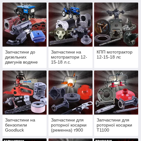
Запчастини до
Запчастини на
КПП мототрактор
дизельних
мототрактори 12-
12-15-18 лс
двигунів водяне
15-18 л.с.
охолодження
Запчастини на
Запчастини для
Запчастини для
бензопили
роторної косарки
роторної косарки
Goodluck
(ременна) т900
Т1100
4300/4500, Partner
(редукторної)
350/352, St180