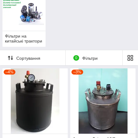
Фільтри на
китайські трактори
Сортування
0
Фільтри
–4%
–3%