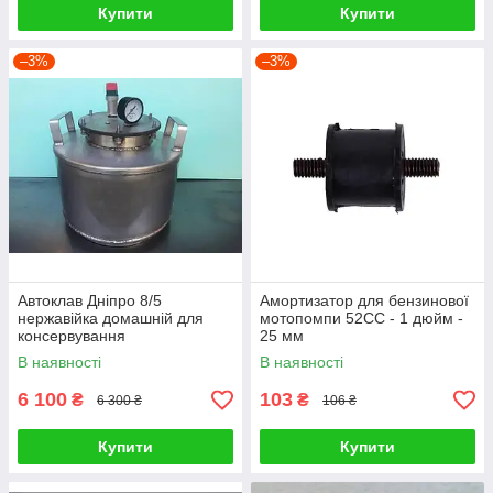
Купити
Купити
–3%
–3%
Автоклав Дніпро 8/5
Амортизатор для бензинової
нержавійка домашній для
мотопомпи 52СС - 1 дюйм -
консервування
25 мм
В наявності
В наявності
6 100
103
₴
₴
6 300 ₴
106 ₴
Купити
Купити