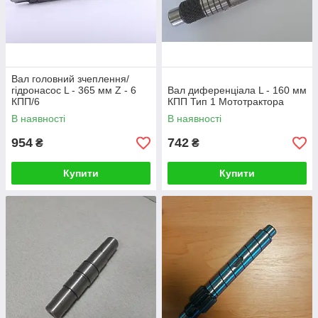
Вал головний зчеплення/
гідронасос L - 365 мм Z - 6
Вал диференціала L - 160 мм
КПП/6
КПП Тип 1 Мототрактора
В наявності
В наявності
954
742
₴
₴
Купити
Купити