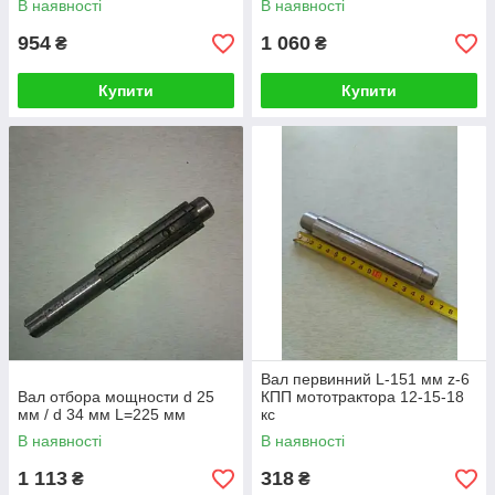
В наявності
В наявності
954
1 060
₴
₴
Купити
Купити
Вал первинний L-151 мм z-6
Вал отбора мощности d 25
КПП мототрактора 12-15-18
мм / d 34 мм L=225 мм
кс
В наявності
В наявності
1 113
318
₴
₴