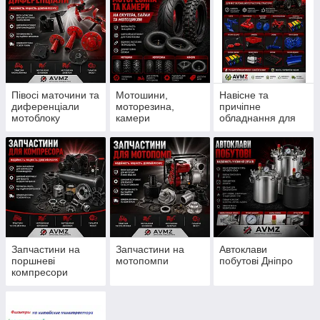
Півосі маточини та
Мотошини,
Навісне та
диференціали
моторезина,
причіпне
мотоблоку
камери
обладнання для
мотоблоку
Запчастини на
Запчастини на
Автоклави
поршневі
мотопомпи
побутові Дніпро
компресори