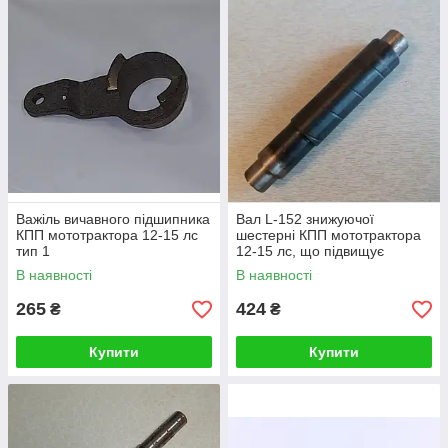
Важіль вичавного підшипника
Вал L-152 знижуючої
КПП мототрактора 12-15 лс
шестерні КПП мототрактора
тип 1
12-15 лс, що підвищує
В наявності
В наявності
265
424
₴
₴
Купити
Купити