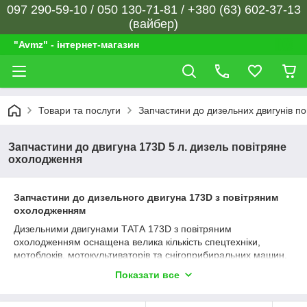
097 290-59-10 / 050 130-71-81 / +380 (63) 602-37-13
(вайбер)
"Avmz" - інтернет-магазин
Товари та послуги
Запчастини до дизельних двигунів п
Запчастини до двигуна 173D 5 л. дизель повітряне
охолодження
Запчастини до дизельного двигуна 173D з повітряним
охолодженням
Дизельними двигунами ТАТА 173D з повітряним
охолодженням оснащена велика кількість спецтехніки,
мотоблоків, мотокультиваторів та снігоприбиральних машин.
Такі мотори надійні, невимогливі до температури
Показати все
навколишнього середовища, мають великий робочий ресурс.
Запчастини до дизельного двигуна 173D виготовляються зі