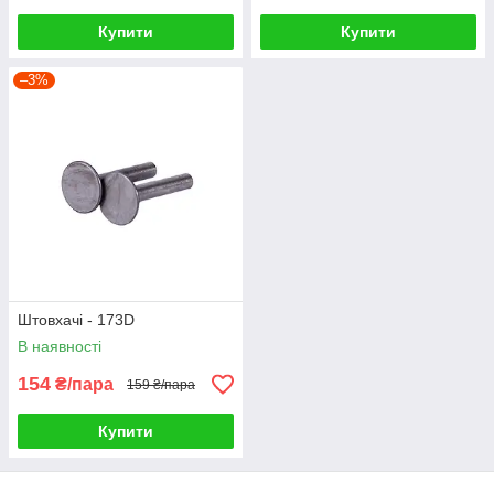
Купити
Купити
–3%
Штовхачі - 173D
В наявності
154
₴/пара
159 ₴/пара
Купити