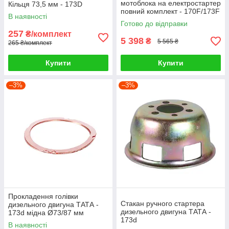
мотоблока на електростартер
Кільця 73,5 мм - 173D
повний комплект - 170F/173F
В наявності
- 4–5 к.с.
Готово до відправки
257
₴/комплект
5 398
₴
5 565 ₴
265 ₴/комплект
Купити
Купити
–3%
–3%
Прокладення голівки
Стакан ручного стартера
дизельного двигуна ТАТА -
дизельного двигуна ТАТА -
173d мідна Ø73/87 мм
173d
В наявності