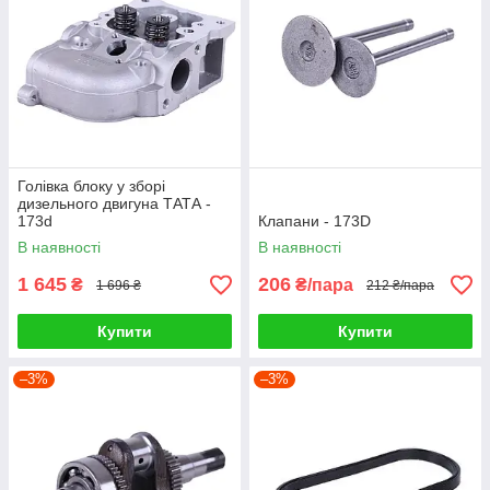
Голівка блоку у зборі
дизельного двигуна ТАТА -
173d
Клапани - 173D
В наявності
В наявності
1 645
206
₴
₴/пара
1 696 ₴
212 ₴/пара
Купити
Купити
–3%
–3%