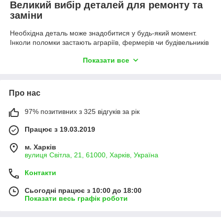
Великий вибір деталей для ремонту та
заміни
Необхідна деталь може знадобитися у будь-який момент.
Інколи поломки застають аграріїв, фермерів чи будівельників
у найбільш гарячу пору, коли кожна зайва витрачена на
Показати все
ремонт година впливає на результат роботи. Саме тому ми
підтримуємо велику кількість запчастин до дизельних двигунів
з повітряним охолодженням у наявності. Ми пропонуємо
широкий вибір розхідників та змінних деталей, які дозволяють
Про нас
оперативно проводити ремонтні роботи, здійснювати
регулярний техогляд і, як результат, запобігати простою у
97% позитивних з 325 відгуків за рік
роботі. У нас ви знайдете клапани, штовхачі та багато інших
запчастин на двигун 5 к.с. для вашого мотоблока та техніки за
Працює з 19.03.2019
вигідними цінами.
м. Харків
На нашому сайті можна замовити онлайн:
вулиця Світла, 21, 61000, Харків, Україна
блоки дизельного двигуна ТАТА 173D з повітряним
охолодженням;
Контакти
головки блоку гола;
Сьогодні працює з 10:00 до 18:00
Показати весь графік роботи
вкладиші шатуна STD-173D шириною 19 мм;
колінвали у зборі під шліци ø25 мм;