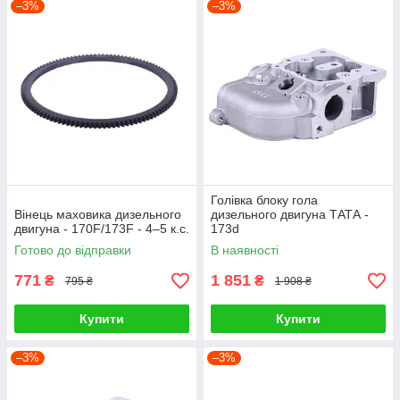
–3%
сайті оригінальні, у відмінному стані. Вони забезпечують
–3%
безперебійну роботу дизельного двигуна 173D з повітряним
охолодженням.
Голівка блоку гола
Вінець маховика дизельного
дизельного двигуна ТАТА -
двигуна - 170F/173F - 4–5 к.с.
173d
Готово до відправки
В наявності
771
1 851
₴
₴
795 ₴
1 908 ₴
Купити
Купити
–3%
–3%