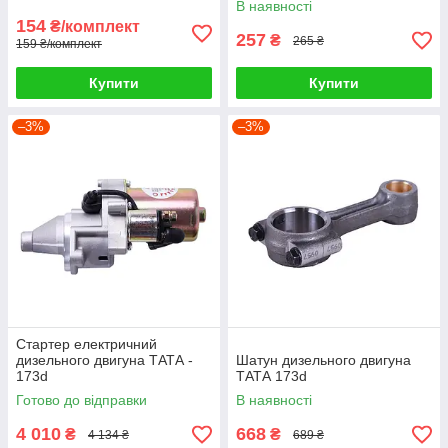
В наявності
154
₴/комплект
257
₴
265 ₴
159 ₴/комплект
Купити
Купити
–3%
–3%
Стартер електричний
дизельного двигуна ТАТА -
Шатун дизельного двигуна
173d
ТАТА 173d
Готово до відправки
В наявності
4 010
668
₴
₴
4 134 ₴
689 ₴