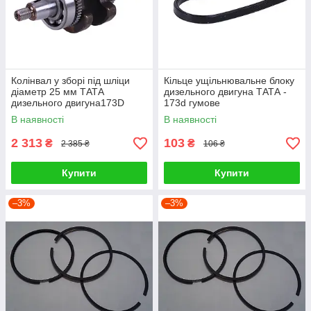
Колінвал у зборі під шліци
Кільце ущільнювальне блоку
діаметр 25 мм ТАТА
дизельного двигуна ТАТА -
дизельного двигуна173D
173d гумове
В наявності
В наявності
2 313
103
₴
₴
2 385 ₴
106 ₴
Купити
Купити
–3%
–3%