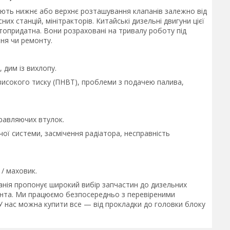
ають нижнє або верхнє розташування клапанів залежно від
их станцій, мінітракторів. Китайські дизельні двигуни цієї
нтопридатна. Вони розраховані на тривалу роботу під
ння чи ремонту.
 дим із вихлопу.
високого тиску (ПНВТ), проблеми з подачею палива,
равляючих втулок.
ї системи, засмічення радіатора, несправність
 / маховик.
нія пропонує широкий вибір запчастин до дизельних
лієнта. Ми працюємо безпосередньо з перевіреними
 У нас можна купити все — від прокладки до головки блоку