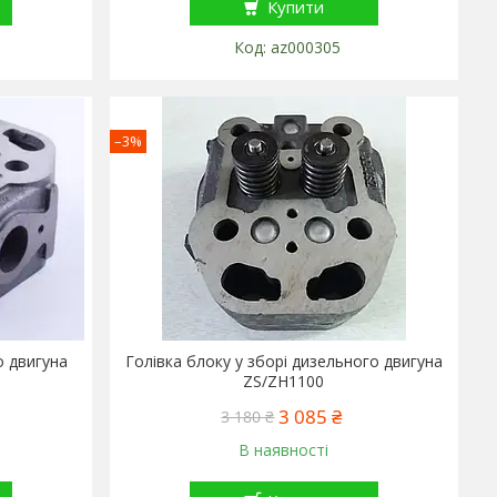
Купити
az000305
–3%
о двигуна
Голівка блоку у зборі дизельного двигуна
ZS/ZH1100
3 085 ₴
3 180 ₴
В наявності