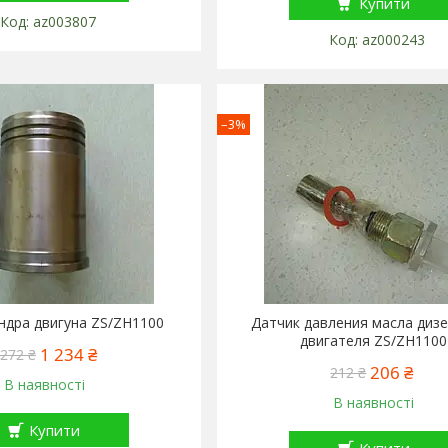
Купити
az003807
az000243
–3%
індра двигуна ZS/ZH1100
Датчик давления масла диз
двигателя ZS/ZH1100
1 234 ₴
 272 ₴
206 ₴
212 ₴
В наявності
В наявності
Купити