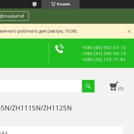
Кошик
фонувати!
ижчого робочого дня (завтра, 10.08).
+380 (63) 602-37-13
+380 (97) 290-59-10
+380 (50) 130-71-81
105N/ZH1115N/ZH1125N
.с.)