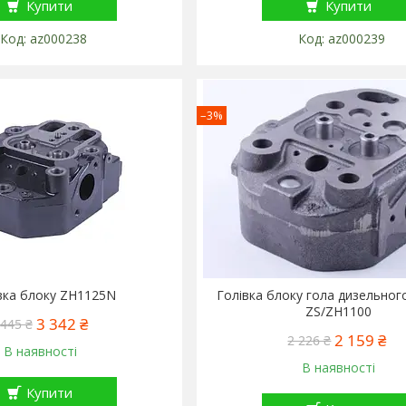
Купити
Купити
az000238
az000239
–3%
вка блоку ZH1125N
Голівка блоку гола дизельног
ZS/ZH1100
3 342 ₴
 445 ₴
2 159 ₴
2 226 ₴
В наявності
В наявності
Купити