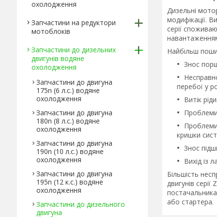
охолодження
Дизельні мото
модифікації. В
Запчастини на редуктори
серії споживаю
мотоблоків
навантаженням,
Запчастини до дизельних
Найбільш поши
двигунів водяне
Знос порш
охолодження
Несправно
Запчастини до двигуна
перебої у р
175n (6 л.с.) водяне
охолодження
Витік рід
Запчастини до двигуна
Проблеми 
180n (8 л.с.) водяне
Проблеми 
охолодження
кришки сис
Запчастини до двигуна
Знос підши
190n (10 л.с.) водяне
охолодження
Вихід із 
Запчастини до двигуна
Більшість нес
195n (12 к.с.) водяне
двигунів серії
охолодження
постачальникам
або стартера.
Запчастини до дизельного
двигуна