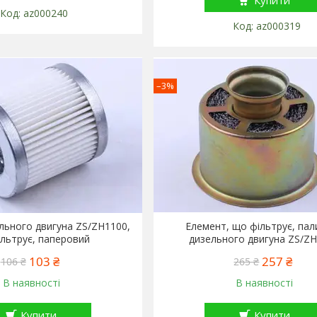
Купити
az000240
az000319
–3%
льного двигуна ZS/ZH1100,
Елемент, що фільтрує, па
льтрує, паперовий
дизельного двигуна ZS/Z
103 ₴
257 ₴
106 ₴
265 ₴
В наявності
В наявності
Купити
Купити