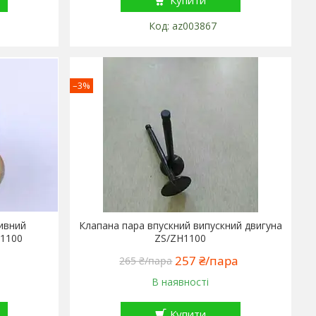
Купити
az003867
–3%
ливний
Клапана пара впускний випускний двигуна
H1100
ZS/ZH1100
257 ₴/пара
265 ₴/пара
В наявності
Купити