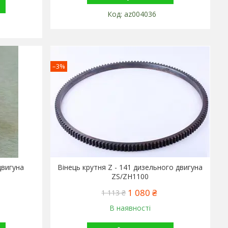
az004036
–3%
двигуна
Вінець крутня Z - 141 дизельного двигуна
ZS/ZH1100
1 080 ₴
1 113 ₴
В наявності