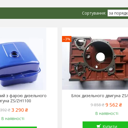
–3%
ний з фарою дизельного
Блок дизельного двигуна ZS
игуна ZS/ZH1100
9 562 ₴
9 858 ₴
3 290 ₴
 392 ₴
В наявності
В наявності
Купити