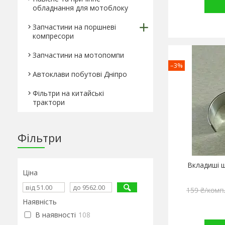
обладнання для мотоблоку
Запчастини на поршневі
компресори
Запчастини на мотопомпи
–3%
Автоклави побутові Дніпро
Фільтри на китайські
трактори
Фільтри
Вкладиші ш
Ціна
159 ₴/комп
Наявність
В наявності
108