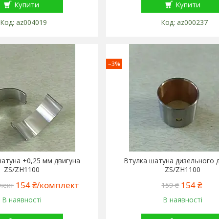
Купити
Купити
az004019
az000237
–3%
атуна +0,25 мм двигуна
Втулка шатуна дизельного 
ZS/ZH1100
ZS/ZH1100
154 ₴/комплект
154 ₴
лект
159 ₴
В наявності
В наявності