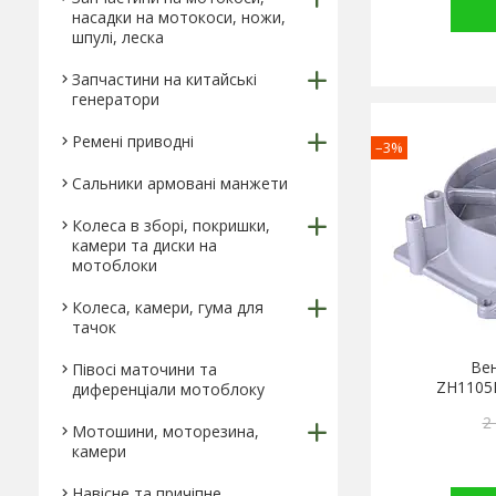
насадки на мотокоси, ножи,
шпулі, леска
Запчастини на китайські
генератори
Ремені приводні
–3%
Сальники армовані манжети
Колеса в зборі, покришки,
камери та диски на
мотоблоки
Колеса, камери, гума для
тачок
Вен
Півосі маточини та
ZH1105
диференціали мотоблоку
2
Мотошини, моторезина,
камери
Навісне та причіпне