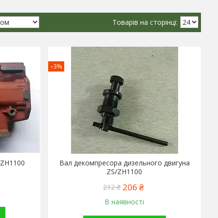
–3%
/ZH1100
Вал декомпресора дизельного двигуна
ZS/ZH1100
206 ₴
212 ₴
В наявності