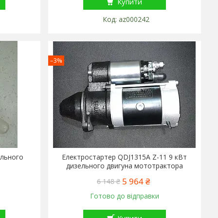
Купити
az000242
–3%
ельного
Електростартер QDJ1315A Z-11 9 кВт
дизельного двигуна мототрактора
5 964 ₴
6 148 ₴
Готово до відправки