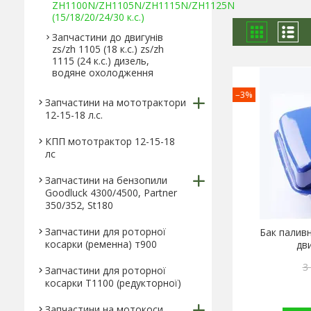
ZH1100N/ZH1105N/ZH1115N/ZH1125N
(15/18/20/24/30 к.с.)
Запчастини до двигунів
zs/zh 1105 (18 к.с.) zs/zh
1115 (24 к.с.) дизель,
водяне охолодження
–3%
Запчастини на мототрактори
12-15-18 л.с.
КПП мототрактор 12-15-18
лс
Запчастини на бензопили
Goodluck 4300/4500, Partner
350/352, St180
Запчастини для роторної
Бак палив
косарки (ременна) т900
дв
3
Запчастини для роторної
косарки Т1100 (редукторної)
Запчастини на мотокоси,