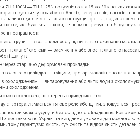
ри ZH 1100N — ZH 1125N потужністю від 15 до 30 кінських сил м
икористовуються у складі мотоблоків, генераторів, насосів і насосн
ть паливо ефективно, а їхня конструкція проста, надійна і ремо
 проте, як і будь-яка техніка, з часом потребують обслуговува
рені несправності:
невої групи — втрата компресії, підвищене споживання мастила,
сті паливної системи — засмічення або знос паливного насоса 
оботі двигуна.
ин через старі або деформовані прокладки.
з головкою циліндра — тріщини, прогар клапанів, зношення нап
з охолодженням — випаровування або витік води з охолоджуючо
теми охолодження.
пників і колінвала, шестерень і привідних шківів.
ладу стартера. Ламається тягове реле або щітки, зношується трос
правностей можна усунути без складного обладнання. Наша компа
 ZH з доставкою по Україні та вигідними умовами для кожного к
и, тому гарантуємо якість, сумісність та відповідність деталей.