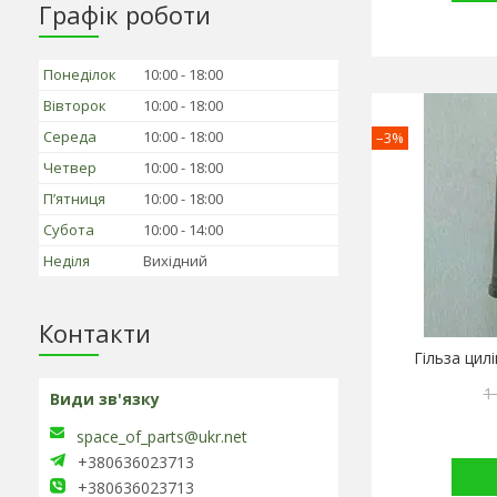
Графік роботи
Понеділок
10:00
18:00
Вівторок
10:00
18:00
Середа
10:00
18:00
–3%
Четвер
10:00
18:00
Пʼятниця
10:00
18:00
Субота
10:00
14:00
Неділя
Вихідний
Контакти
Гільза цил
1
space_of_parts@ukr.net
+380636023713
+380636023713