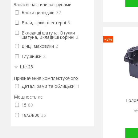
Запасні частини за групами
Блоки циліндрів
37
Вали, зірки, шестерні
6
Вкладиші шатуна, Втулки
шатуна, Вкладиші корінні
2
–3%
Вінці, маховики
2
Глушники
2
Ще 25
Призначення комплектуючого
Деталі рами та облицьки
1
Мощность лс
Голо
15
89
3
18/24/30
36