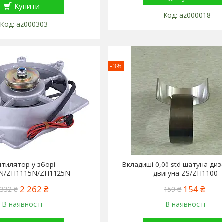
Купити
az000018
az000303
–3%
тилятор у зборі
Вкладиші 0,00 std шатуна ди
N/ZH1115N/ZH1125N
двигуна ZS/ZH1100
2 262 ₴
154 ₴
 332 ₴
159 ₴
В наявності
В наявності