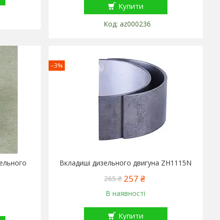
Купити
az000236
–3%
зельного
Вкладиші дизельного двигуна ZH1115N
257 ₴
265 ₴
В наявності
Купити