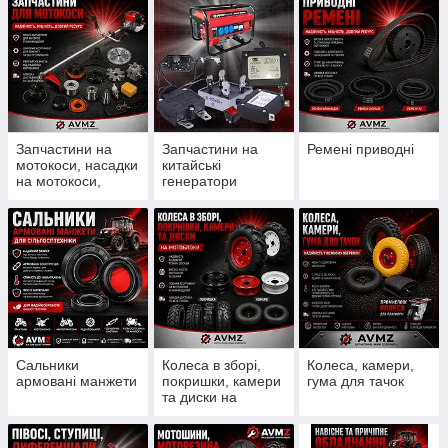
Запчастини на
Запчастини на
Ремені приводні
мотокоси, насадки
китайські
на мотокоси,
генератори
ножи, шпулі, леска
Сальники
Колеса в зборі,
Колеса, камери,
армовані манжети
покришки, камери
гума для тачок
та диски на
мотоблоки