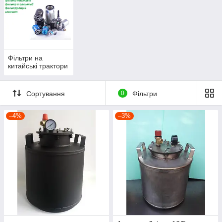
Фільтри на
китайські трактори
Сортування
0
Фільтри
–4%
–3%