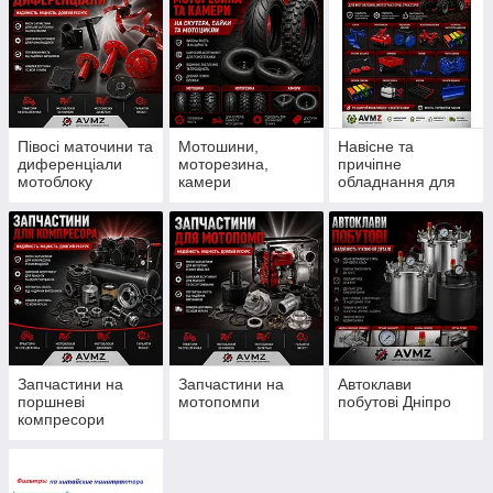
Півосі маточини та
Мотошини,
Навісне та
диференціали
моторезина,
причіпне
мотоблоку
камери
обладнання для
мотоблоку
Запчастини на
Запчастини на
Автоклави
поршневі
мотопомпи
побутові Дніпро
компресори