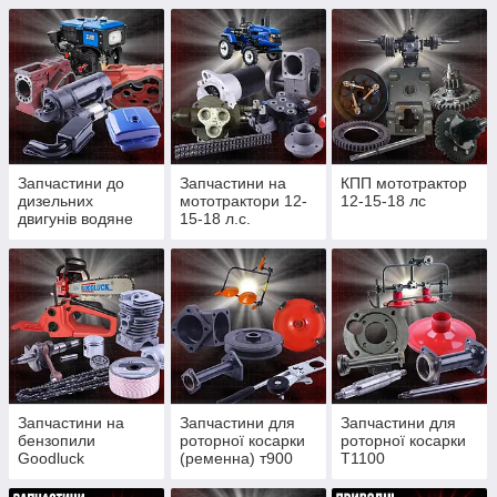
Запчастини до
Запчастини на
КПП мототрактор
дизельних
мототрактори 12-
12-15-18 лс
двигунів водяне
15-18 л.с.
охолодження
Запчастини на
Запчастини для
Запчастини для
бензопили
роторної косарки
роторної косарки
Goodluck
(ременна) т900
Т1100
4300/4500, Partner
(редукторної)
350/352, St180