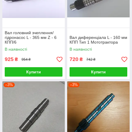
Вал головний зчеплення/
гідронасос L - 365 мм Z - 6
Вал диференціала L - 160 мм
КПП/6
КПП Тип 1 Мототрактора
В наявності
В наявності
925
720
₴
₴
954 ₴
742 ₴
Купити
Купити
–3%
–3%