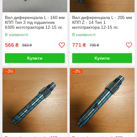
Вал диференціала L - 160 мм
Вал диференціала L - 205 мм
КПП Тип 3 під підшипник
КПП Z - 14 Тип 1
6305 мототракторів 12-15 лс
мототрактора 12-15 лс
В наявності
В наявності
566
771
₴
₴
583 ₴
795 ₴
Купити
Купити
–3%
–3%