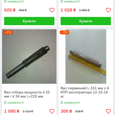
В наявності
В наявності
925
1 028
₴
₴
954 ₴
1 060 ₴
Купити
Купити
–3%
–3%
Вал первинний L-151 мм z-6
Вал отбора мощности d 25
КПП мототрактора 12-15-18
мм / d 34 мм L=225 мм
кс
В наявності
В наявності
1 080
308
₴
₴
1 113 ₴
318 ₴