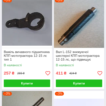
–3%
–3%
Важіль вичавного підшипника
Вал L-152 знижуючої
КПП мототрактора 12-15 лс
шестерні КПП мототрактора
тип 1
12-15 лс, що підвищує
В наявності
В наявності
257
411
₴
₴
265 ₴
424 ₴
Купити
Купити
–3%
–3%