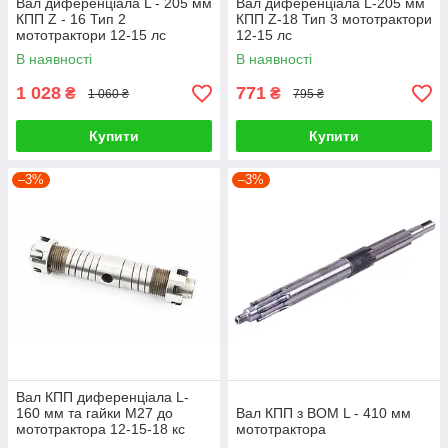
Вал диференціала L - 205 мм
Вал диференціала L-205 мм
КПП Z - 16 Тип 2
КПП Z-18 Тип 3 мототрактори
мототрактори 12-15 лс
12-15 лс
В наявності
В наявності
1 028
771
₴
₴
1 060 ₴
795 ₴
Купити
Купити
–3%
–3%
Вал КПП диференціала L-
160 мм та гайки М27 до
Вал КПП з ВОМ L - 410 мм
мототрактора 12-15-18 кс
мототрактора