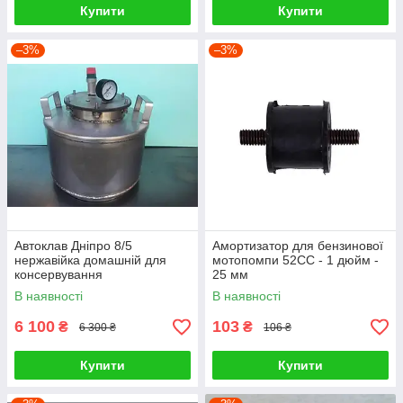
Купити
Купити
–3%
–3%
Автоклав Дніпро 8/5
Амортизатор для бензинової
нержавійка домашній для
мотопомпи 52СС - 1 дюйм -
консервування
25 мм
В наявності
В наявності
6 100
103
₴
₴
6 300 ₴
106 ₴
Купити
Купити