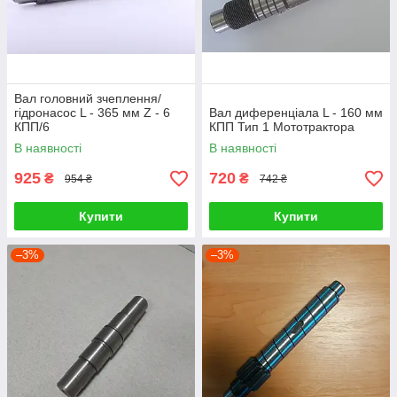
Вал головний зчеплення/
гідронасос L - 365 мм Z - 6
Вал диференціала L - 160 мм
КПП/6
КПП Тип 1 Мототрактора
В наявності
В наявності
925
720
₴
₴
954 ₴
742 ₴
Купити
Купити
–3%
–3%