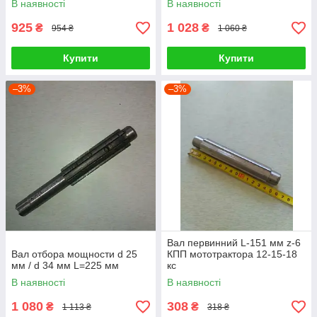
В наявності
В наявності
925
1 028
₴
₴
954 ₴
1 060 ₴
Купити
Купити
–3%
–3%
Вал первинний L-151 мм z-6
Вал отбора мощности d 25
КПП мототрактора 12-15-18
мм / d 34 мм L=225 мм
кс
В наявності
В наявності
1 080
308
₴
₴
1 113 ₴
318 ₴