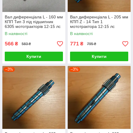
Вал диференціала L - 160 мм
Вал диференціала L - 205 мм
КПП Тип 3 під підшипник
КПП Z - 14 Тип 1
6305 мототракторів 12-15 лс
мототрактора 12-15 лс
В наявності
В наявності
566
771
₴
₴
583 ₴
795 ₴
Купити
Купити
–3%
–3%