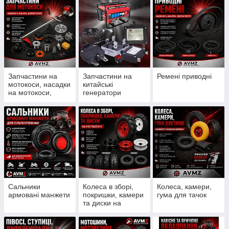
Запчастини на
Запчастини на
Ремені приводні
мотокоси, насадки
китайські
на мотокоси,
генератори
ножи, шпулі, леска
Сальники
Колеса в зборі,
Колеса, камери,
армовані манжети
покришки, камери
гума для тачок
та диски на
мотоблоки