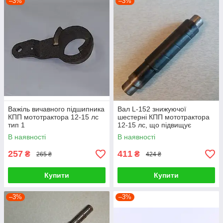
–3%
–3%
Важіль вичавного підшипника
Вал L-152 знижуючої
КПП мототрактора 12-15 лс
шестерні КПП мототрактора
тип 1
12-15 лс, що підвищує
В наявності
В наявності
257
411
₴
₴
265 ₴
424 ₴
Купити
Купити
–3%
–3%