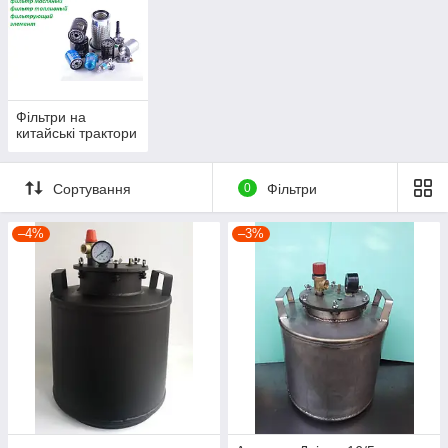
Фільтри на
китайські трактори
Сортування
0
Фільтри
–4%
–3%