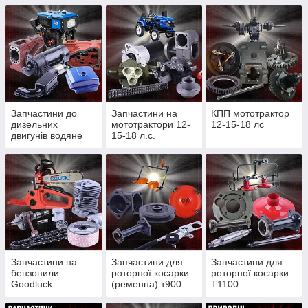
Запчастини до
Запчастини на
КПП мототрактор
дизельних
мототрактори 12-
12-15-18 лс
двигунів водяне
15-18 л.с.
охолодження
Запчастини на
Запчастини для
Запчастини для
бензопили
роторної косарки
роторної косарки
Goodluck
(ременна) т900
Т1100
4300/4500, Partner
(редукторної)
350/352, St180