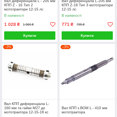
Вал диференціала L - 205 мм
Вал диференціала L-205 мм
КПП Z - 16 Тип 2
КПП Z-18 Тип 3 мототрактори
мототрактори 12-15 лс
12-15 лс
В наявності
В наявності
1 028
771
₴
₴
1 060 ₴
795 ₴
Купити
Купити
–3%
–3%
Вал КПП диференціала L-
160 мм та гайки М27 до
Вал КПП з ВОМ L - 410 мм
мототрактора 12-15-18 кс
мототрактора