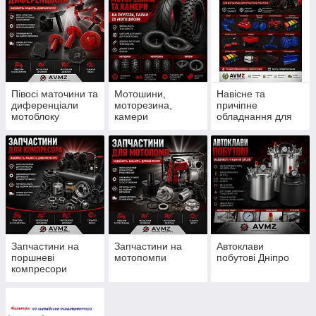
Півосі маточини та
Мотошини,
Навісне та
диференціали
моторезина,
причіпне
мотоблоку
камери
обладнання для
мотоблоку
Запчастини на
Запчастини на
Автоклави
поршневі
мотопомпи
побутові Дніпро
компресори