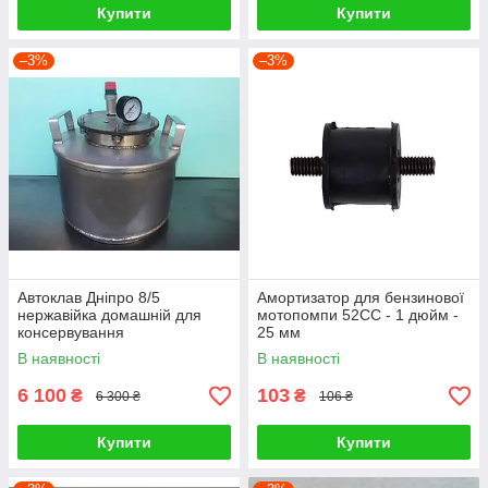
Купити
Купити
–3%
–3%
Автоклав Дніпро 8/5
Амортизатор для бензинової
нержавійка домашній для
мотопомпи 52СС - 1 дюйм -
консервування
25 мм
В наявності
В наявності
6 100
103
₴
₴
6 300 ₴
106 ₴
Купити
Купити