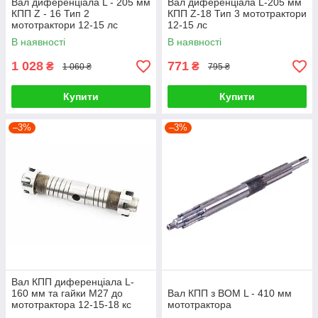
Вал диференціала L - 205 мм
Вал диференціала L-205 мм
КПП Z - 16 Тип 2
КПП Z-18 Тип 3 мототрактори
мототрактори 12-15 лс
12-15 лс
В наявності
В наявності
1 028
771
₴
₴
1 060 ₴
795 ₴
Купити
Купити
–3%
–3%
Вал КПП диференціала L-
160 мм та гайки М27 до
Вал КПП з ВОМ L - 410 мм
мототрактора 12-15-18 кс
мототрактора