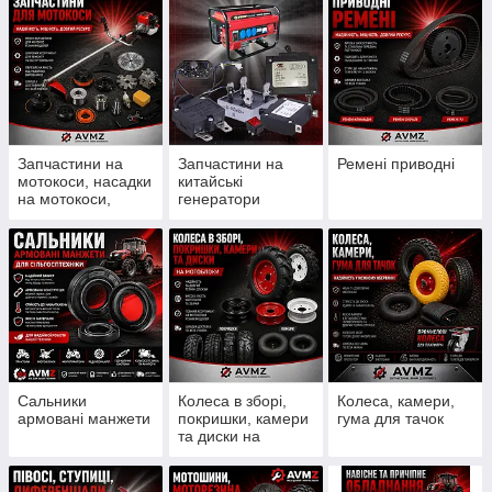
Запчастини на
Запчастини на
Ремені приводні
мотокоси, насадки
китайські
на мотокоси,
генератори
ножи, шпулі, леска
Сальники
Колеса в зборі,
Колеса, камери,
армовані манжети
покришки, камери
гума для тачок
та диски на
мотоблоки