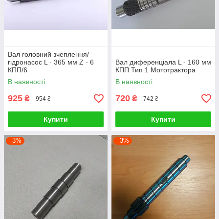
Вал головний зчеплення/
гідронасос L - 365 мм Z - 6
Вал диференціала L - 160 мм
КПП/6
КПП Тип 1 Мототрактора
В наявності
В наявності
925
720
₴
₴
954 ₴
742 ₴
Купити
Купити
–3%
–3%