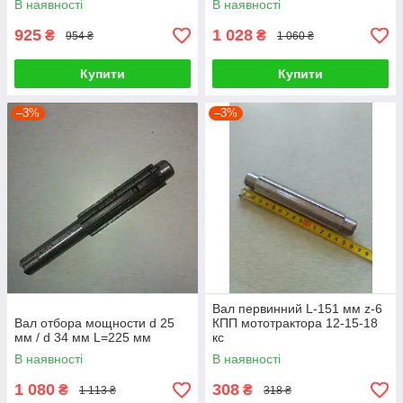
В наявності
В наявності
925
1 028
₴
₴
954 ₴
1 060 ₴
Купити
Купити
–3%
–3%
Вал первинний L-151 мм z-6
Вал отбора мощности d 25
КПП мототрактора 12-15-18
мм / d 34 мм L=225 мм
кс
В наявності
В наявності
1 080
308
₴
₴
1 113 ₴
318 ₴