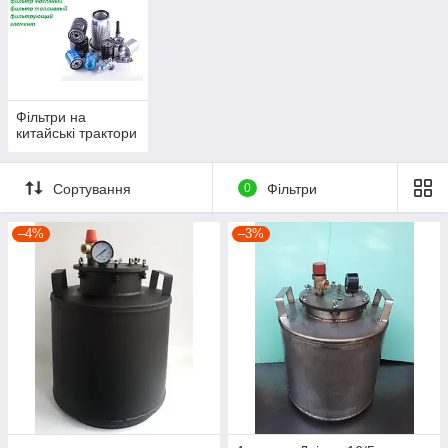
Фільтри на
китайські трактори
Сортування
0
Фільтри
–4%
–3%