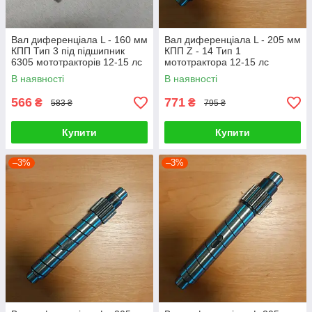
Вал диференціала L - 160 мм
Вал диференціала L - 205 мм
КПП Тип 3 під підшипник
КПП Z - 14 Тип 1
6305 мототракторів 12-15 лс
мототрактора 12-15 лс
В наявності
В наявності
566
771
₴
₴
583 ₴
795 ₴
Купити
Купити
–3%
–3%