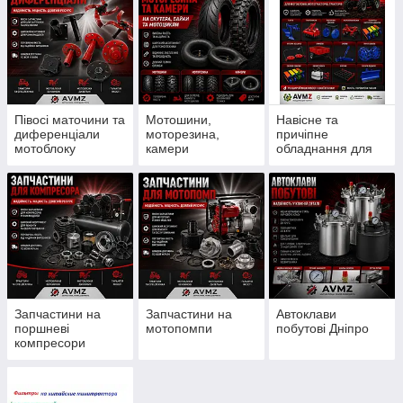
Півосі маточини та
Мотошини,
Навісне та
диференціали
моторезина,
причіпне
мотоблоку
камери
обладнання для
мотоблоку
Запчастини на
Запчастини на
Автоклави
поршневі
мотопомпи
побутові Дніпро
компресори