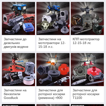
Запчастини до
Запчастини на
КПП мототрактор
дизельних
мототрактори 12-
12-15-18 лс
двигунів водяне
15-18 л.с.
охолодження
Запчастини на
Запчастини для
Запчастини для
бензопили
роторної косарки
роторної косарки
Goodluck
(ременна) т900
Т1100
4300/4500, Partner
(редукторної)
350/352, St180