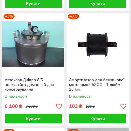
Купити
Купити
–3%
–3%
Автоклав Дніпро 8/5
Амортизатор для бензинової
нержавійка домашній для
мотопомпи 52СС - 1 дюйм -
консервування
25 мм
В наявності
В наявності
6 100
103
₴
₴
6 300 ₴
106 ₴
Купити
Купити