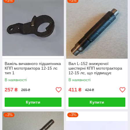
–3%
–3%
Важіль вичавного підшипника
Вал L-152 знижуючої
КПП мототрактора 12-15 лс
шестерні КПП мототрактора
тип 1
12-15 лс, що підвищує
В наявності
В наявності
257
411
₴
₴
265 ₴
424 ₴
Купити
Купити
–3%
–3%