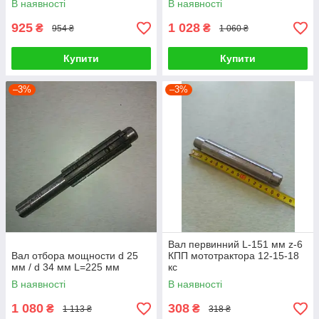
В наявності
В наявності
925
1 028
₴
₴
954 ₴
1 060 ₴
Купити
Купити
–3%
–3%
Вал первинний L-151 мм z-6
Вал отбора мощности d 25
КПП мототрактора 12-15-18
мм / d 34 мм L=225 мм
кс
В наявності
В наявності
1 080
308
₴
₴
1 113 ₴
318 ₴