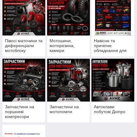
Півосі маточини та
Мотошини,
Навісне та
диференціали
моторезина,
причіпне
мотоблоку
камери
обладнання для
мотоблоку
Запчастини на
Запчастини на
Автоклави
поршневі
мотопомпи
побутові Дніпро
компресори