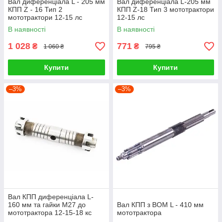
Вал диференціала L - 205 мм
Вал диференціала L-205 мм
КПП Z - 16 Тип 2
КПП Z-18 Тип 3 мототрактори
мототрактори 12-15 лс
12-15 лс
В наявності
В наявності
1 028
771
₴
₴
1 060 ₴
795 ₴
Купити
Купити
–3%
–3%
Вал КПП диференціала L-
160 мм та гайки М27 до
Вал КПП з ВОМ L - 410 мм
мототрактора 12-15-18 кс
мототрактора