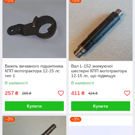
–3%
–3%
Важіль вичавного підшипника
Вал L-152 знижуючої
КПП мототрактора 12-15 лс
шестерні КПП мототрактора
тип 1
12-15 лс, що підвищує
В наявності
В наявності
257
411
₴
₴
265 ₴
424 ₴
Купити
Купити
–3%
–3%