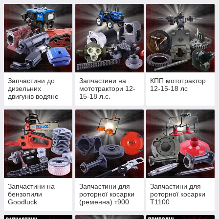
Запчастини до
Запчастини на
КПП мототрактор
дизельних
мототрактори 12-
12-15-18 лс
двигунів водяне
15-18 л.с.
охолодження
Запчастини на
Запчастини для
Запчастини для
бензопили
роторної косарки
роторної косарки
Goodluck
(ременна) т900
Т1100
4300/4500, Partner
(редукторної)
350/352, St180