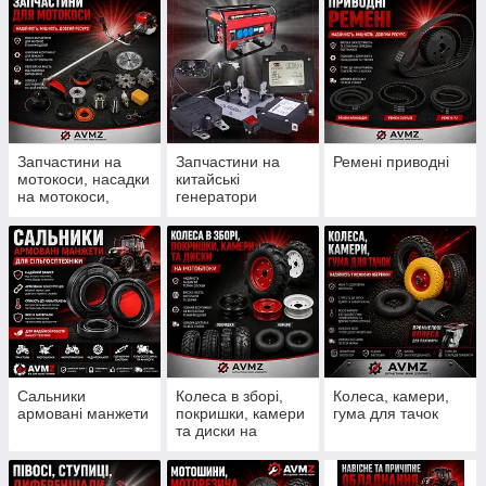
Запчастини на
Запчастини на
Ремені приводні
мотокоси, насадки
китайські
на мотокоси,
генератори
ножи, шпулі, леска
Сальники
Колеса в зборі,
Колеса, камери,
армовані манжети
покришки, камери
гума для тачок
та диски на
мотоблоки