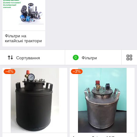
Фільтри на
китайські трактори
Сортування
0
Фільтри
–4%
–3%