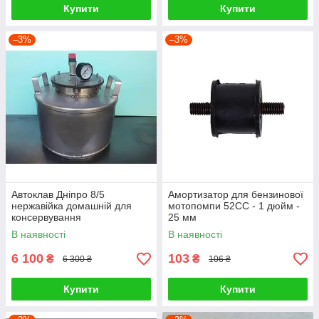
Купити
Купити
–3%
–3%
Автоклав Дніпро 8/5
Амортизатор для бензинової
нержавійка домашній для
мотопомпи 52СС - 1 дюйм -
консервування
25 мм
В наявності
В наявності
6 100
103
₴
₴
6 300 ₴
106 ₴
Купити
Купити