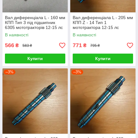
Вал диференціала L - 160 мм
Вал диференціала L - 205 мм
КПП Тип 3 під підшипник
КПП Z - 14 Тип 1
6305 мототракторів 12-15 лс
мототрактора 12-15 лс
В наявності
В наявності
566
771
₴
₴
583 ₴
795 ₴
Купити
Купити
–3%
–3%