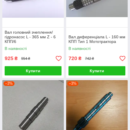
Вал головний зчеплення/
гідронасос L - 365 мм Z - 6
Вал диференціала L - 160 мм
КПП/6
КПП Тип 1 Мототрактора
В наявності
В наявності
925
720
₴
₴
954 ₴
742 ₴
Купити
Купити
–3%
–3%