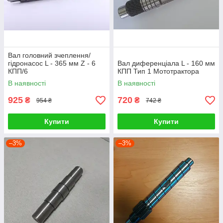
Вал головний зчеплення/
гідронасос L - 365 мм Z - 6
Вал диференціала L - 160 мм
КПП/6
КПП Тип 1 Мототрактора
В наявності
В наявності
925
720
₴
₴
954 ₴
742 ₴
Купити
Купити
–3%
–3%