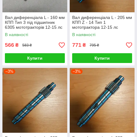
Вал диференціала L - 160 мм
Вал диференціала L - 205 мм
КПП Тип 3 під підшипник
КПП Z - 14 Тип 1
6305 мототракторів 12-15 лс
мототрактора 12-15 лс
В наявності
В наявності
566
771
₴
₴
583 ₴
795 ₴
Купити
Купити
–3%
–3%