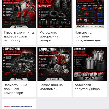
Півосі маточини та
Мотошини,
Навісне та
диференціали
моторезина,
причіпне
мотоблоку
камери
обладнання для
мотоблоку
Запчастини на
Запчастини на
Автоклави
поршневі
мотопомпи
побутові Дніпро
компресори