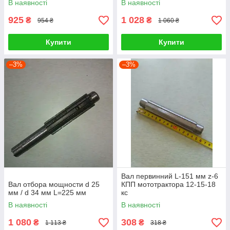
В наявності
В наявності
925
1 028
₴
₴
954 ₴
1 060 ₴
Купити
Купити
–3%
–3%
Вал первинний L-151 мм z-6
Вал отбора мощности d 25
КПП мототрактора 12-15-18
мм / d 34 мм L=225 мм
кс
В наявності
В наявності
1 080
308
₴
₴
1 113 ₴
318 ₴