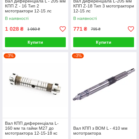
Вал диференціала L - 205 мм
Вал диференціала L-205 мм
КПП Z - 16 Тип 2
КПП Z-18 Тип 3 мототрактори
мототрактори 12-15 лс
12-15 лс
В наявності
В наявності
1 028
771
₴
₴
1 060 ₴
795 ₴
Купити
Купити
–3%
–3%
Вал КПП диференціала L-
160 мм та гайки М27 до
Вал КПП з ВОМ L - 410 мм
мототрактора 12-15-18 кс
мототрактора