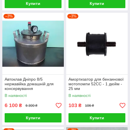
Купити
Купити
–3%
–3%
Автоклав Дніпро 8/5
Амортизатор для бензинової
нержавійка домашній для
мотопомпи 52СС - 1 дюйм -
консервування
25 мм
В наявності
В наявності
6 100
103
₴
₴
6 300 ₴
106 ₴
Купити
Купити