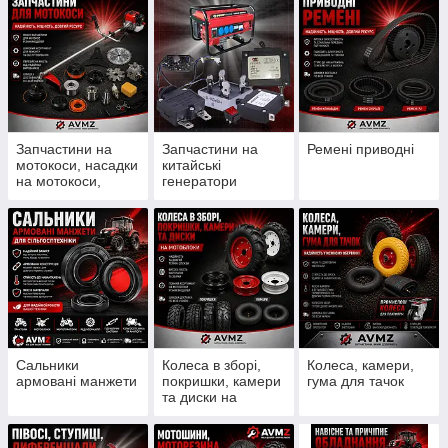
Запчастини на
Запчастини на
Ремені приводні
мотокоси, насадки
китайські
на мотокоси,
генератори
ножи, шпулі, леска
Сальники
Колеса в зборі,
Колеса, камери,
армовані манжети
покришки, камери
гума для тачок
та диски на
мотоблоки