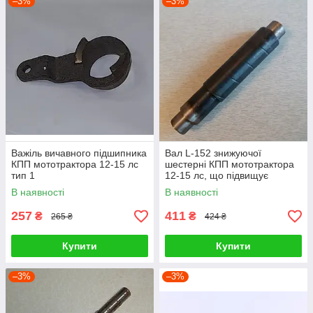
–3%
–3%
Важіль вичавного підшипника
Вал L-152 знижуючої
КПП мототрактора 12-15 лс
шестерні КПП мототрактора
тип 1
12-15 лс, що підвищує
В наявності
В наявності
257
411
₴
₴
265 ₴
424 ₴
Купити
Купити
–3%
–3%