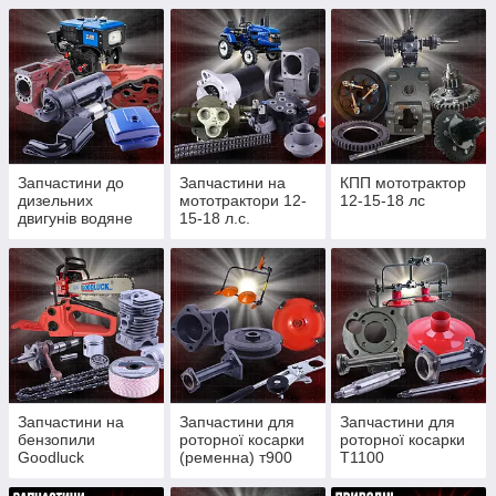
Запчастини до
Запчастини на
КПП мототрактор
дизельних
мототрактори 12-
12-15-18 лс
двигунів водяне
15-18 л.с.
охолодження
Запчастини на
Запчастини для
Запчастини для
бензопили
роторної косарки
роторної косарки
Goodluck
(ременна) т900
Т1100
4300/4500, Partner
(редукторної)
350/352, St180