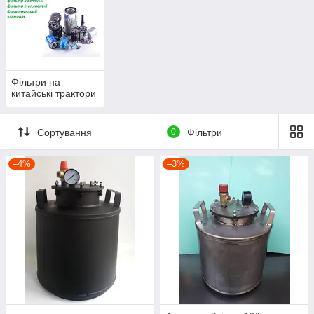
Фільтри на
китайські трактори
Сортування
0
Фільтри
–4%
–3%