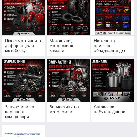
Півосі маточини та
Мотошини,
Навісне та
диференціали
моторезина,
причіпне
мотоблоку
камери
обладнання для
мотоблоку
Запчастини на
Запчастини на
Автоклави
поршневі
мотопомпи
побутові Дніпро
компресори