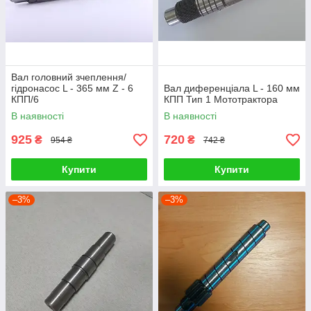
Вал головний зчеплення/
гідронасос L - 365 мм Z - 6
Вал диференціала L - 160 мм
КПП/6
КПП Тип 1 Мототрактора
В наявності
В наявності
925
720
₴
₴
954 ₴
742 ₴
Купити
Купити
–3%
–3%