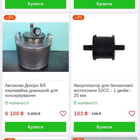
Купити
Купити
–3%
–3%
Автоклав Дніпро 8/5
Амортизатор для бензинової
нержавійка домашній для
мотопомпи 52СС - 1 дюйм -
консервування
25 мм
В наявності
В наявності
6 100
103
₴
₴
6 300 ₴
106 ₴
Купити
Купити