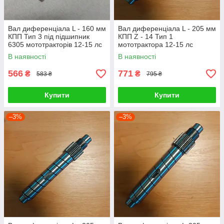
Вал диференціала L - 160 мм
Вал диференціала L - 205 мм
КПП Тип 3 під підшипник
КПП Z - 14 Тип 1
6305 мототракторів 12-15 лс
мототрактора 12-15 лс
В наявності
В наявності
566
771
₴
₴
583 ₴
795 ₴
Купити
Купити
–3%
–3%