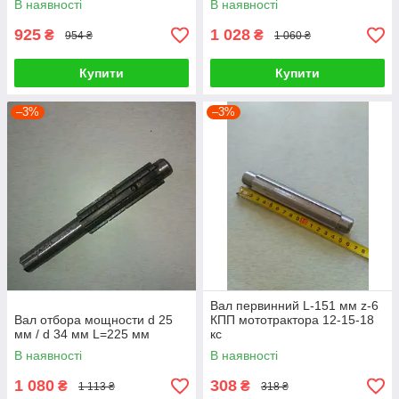
В наявності
В наявності
925
1 028
₴
₴
954 ₴
1 060 ₴
Купити
Купити
–3%
–3%
Вал первинний L-151 мм z-6
Вал отбора мощности d 25
КПП мототрактора 12-15-18
мм / d 34 мм L=225 мм
кс
В наявності
В наявності
1 080
308
₴
₴
1 113 ₴
318 ₴