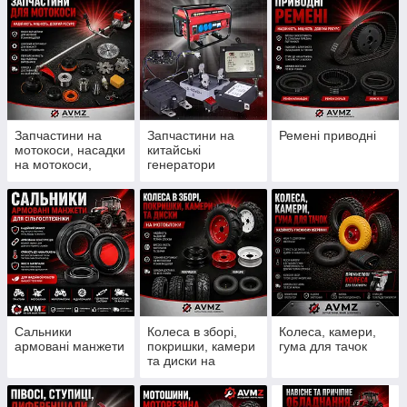
Запчастини на
Запчастини на
Ремені приводні
мотокоси, насадки
китайські
на мотокоси,
генератори
ножи, шпулі, леска
Сальники
Колеса в зборі,
Колеса, камери,
армовані манжети
покришки, камери
гума для тачок
та диски на
мотоблоки