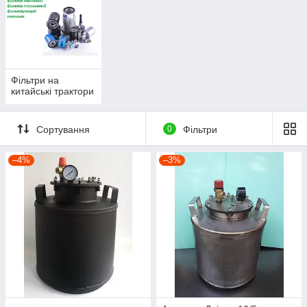
Фільтри на
китайські трактори
Сортування
0
Фільтри
–4%
–3%