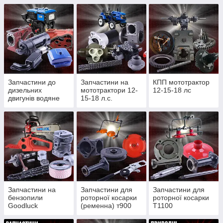
Запчастини до
Запчастини на
КПП мототрактор
дизельних
мототрактори 12-
12-15-18 лс
двигунів водяне
15-18 л.с.
охолодження
Запчастини на
Запчастини для
Запчастини для
бензопили
роторної косарки
роторної косарки
Goodluck
(ременна) т900
Т1100
4300/4500, Partner
(редукторної)
350/352, St180