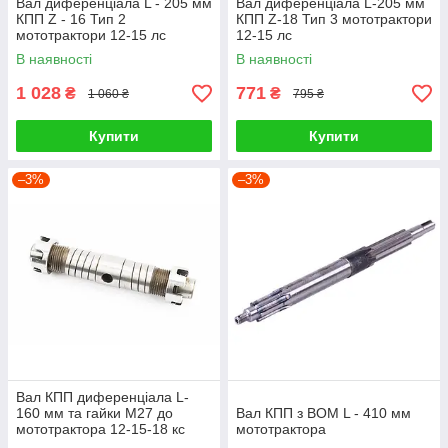
Вал диференціала L - 205 мм
Вал диференціала L-205 мм
КПП Z - 16 Тип 2
КПП Z-18 Тип 3 мототрактори
мототрактори 12-15 лс
12-15 лс
В наявності
В наявності
1 028
771
₴
₴
1 060 ₴
795 ₴
Купити
Купити
–3%
–3%
Вал КПП диференціала L-
160 мм та гайки М27 до
Вал КПП з ВОМ L - 410 мм
мототрактора 12-15-18 кс
мототрактора