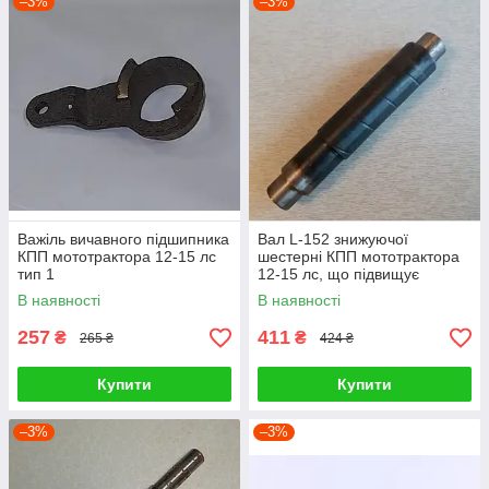
–3%
–3%
Важіль вичавного підшипника
Вал L-152 знижуючої
КПП мототрактора 12-15 лс
шестерні КПП мототрактора
тип 1
12-15 лс, що підвищує
В наявності
В наявності
257
411
₴
₴
265 ₴
424 ₴
Купити
Купити
–3%
–3%