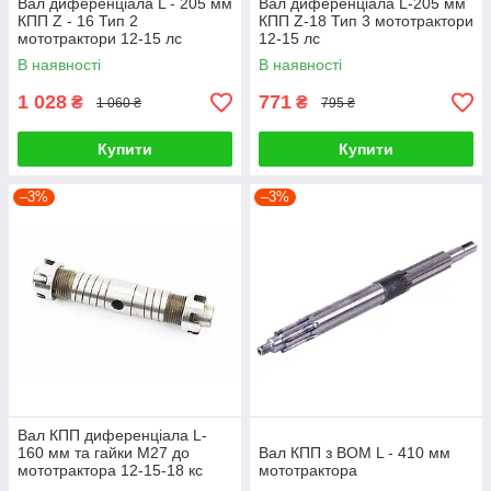
Вал диференціала L - 205 мм
Вал диференціала L-205 мм
КПП Z - 16 Тип 2
КПП Z-18 Тип 3 мототрактори
мототрактори 12-15 лс
12-15 лс
В наявності
В наявності
1 028
771
₴
₴
1 060 ₴
795 ₴
Купити
Купити
–3%
–3%
Вал КПП диференціала L-
160 мм та гайки М27 до
Вал КПП з ВОМ L - 410 мм
мототрактора 12-15-18 кс
мототрактора