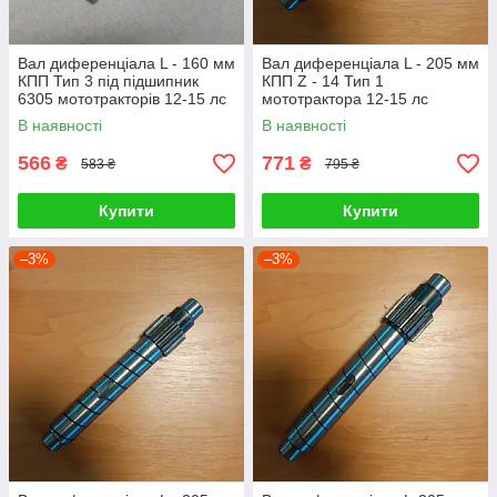
Вал диференціала L - 160 мм
Вал диференціала L - 205 мм
КПП Тип 3 під підшипник
КПП Z - 14 Тип 1
6305 мототракторів 12-15 лс
мототрактора 12-15 лс
В наявності
В наявності
566
771
₴
₴
583 ₴
795 ₴
Купити
Купити
–3%
–3%