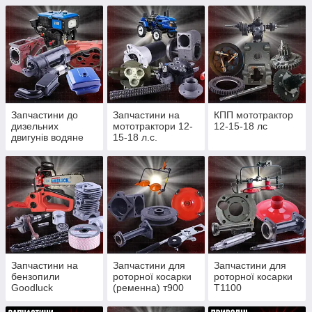
Запчастини до
Запчастини на
КПП мототрактор
дизельних
мототрактори 12-
12-15-18 лс
двигунів водяне
15-18 л.с.
охолодження
Запчастини на
Запчастини для
Запчастини для
бензопили
роторної косарки
роторної косарки
Goodluck
(ременна) т900
Т1100
4300/4500, Partner
(редукторної)
350/352, St180