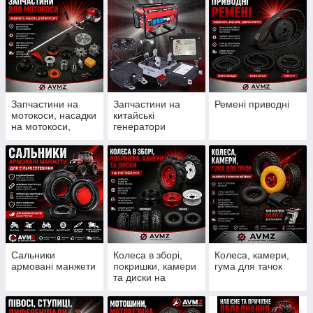
Запчастини на
Запчастини на
Ремені приводні
мотокоси, насадки
китайські
на мотокоси,
генератори
ножи, шпулі, леска
Сальники
Колеса в зборі,
Колеса, камери,
армовані манжети
покришки, камери
гума для тачок
та диски на
мотоблоки