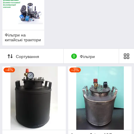
Фільтри на
китайські трактори
Сортування
0
Фільтри
–4%
–3%