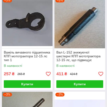
–3%
–3%
Важіль вичавного підшипника
Вал L-152 знижуючої
КПП мототрактора 12-15 лс
шестерні КПП мототрактора
тип 1
12-15 лс, що підвищує
В наявності
В наявності
257
411
₴
₴
265 ₴
424 ₴
Купити
Купити
–3%
–3%