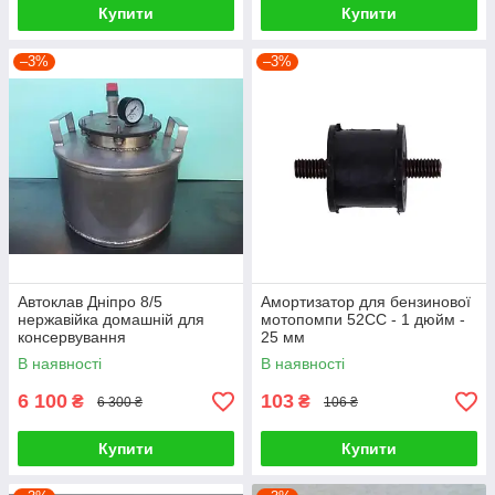
Купити
Купити
–3%
–3%
Автоклав Дніпро 8/5
Амортизатор для бензинової
нержавійка домашній для
мотопомпи 52СС - 1 дюйм -
консервування
25 мм
В наявності
В наявності
6 100
103
₴
₴
6 300 ₴
106 ₴
Купити
Купити