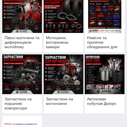
Півосі маточини та
Мотошини,
Навісне та
диференціали
моторезина,
причіпне
мотоблоку
камери
обладнання для
мотоблоку
Запчастини на
Запчастини на
Автоклави
поршневі
мотопомпи
побутові Дніпро
компресори