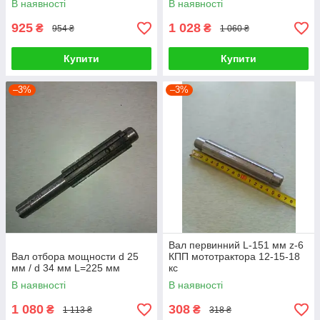
В наявності
В наявності
925
1 028
₴
₴
954 ₴
1 060 ₴
Купити
Купити
–3%
–3%
Вал первинний L-151 мм z-6
Вал отбора мощности d 25
КПП мототрактора 12-15-18
мм / d 34 мм L=225 мм
кс
В наявності
В наявності
1 080
308
₴
₴
1 113 ₴
318 ₴