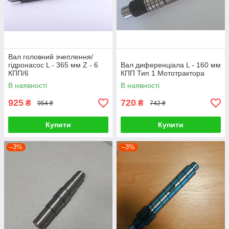
Вал головний зчеплення/
гідронасос L - 365 мм Z - 6
Вал диференціала L - 160 мм
КПП/6
КПП Тип 1 Мототрактора
В наявності
В наявності
925
720
₴
₴
954 ₴
742 ₴
Купити
Купити
–3%
–3%