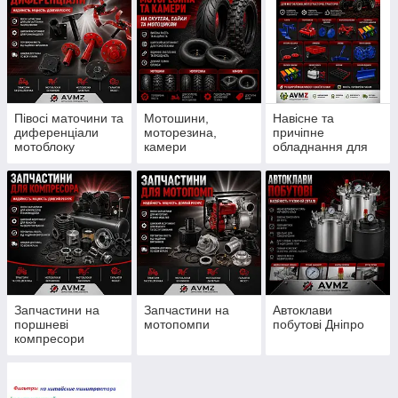
Півосі маточини та
Мотошини,
Навісне та
диференціали
моторезина,
причіпне
мотоблоку
камери
обладнання для
мотоблоку
Запчастини на
Запчастини на
Автоклави
поршневі
мотопомпи
побутові Дніпро
компресори