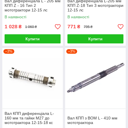
Вал диференціала L - 205 мм
Вал диференціала L-205 мм
КПП Z - 16 Тип 2
КПП Z-18 Тип 3 мототрактори
мототрактори 12-15 лс
12-15 лс
В наявності
В наявності
1 028
771
₴
₴
1 060 ₴
795 ₴
Купити
Купити
–3%
–3%
Вал КПП диференціала L-
160 мм та гайки М27 до
Вал КПП з ВОМ L - 410 мм
мототрактора 12-15-18 кс
мототрактора