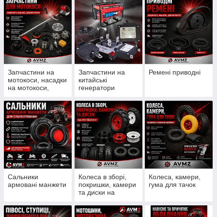
Запчастини на
Запчастини на
Ремені приводні
мотокоси, насадки
китайські
на мотокоси,
генератори
ножи, шпулі, леска
Сальники
Колеса в зборі,
Колеса, камери,
армовані манжети
покришки, камери
гума для тачок
та диски на
мотоблоки