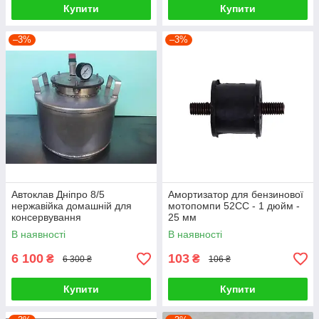
Купити
Купити
–3%
–3%
Автоклав Дніпро 8/5
Амортизатор для бензинової
нержавійка домашній для
мотопомпи 52СС - 1 дюйм -
консервування
25 мм
В наявності
В наявності
6 100
103
₴
₴
6 300 ₴
106 ₴
Купити
Купити