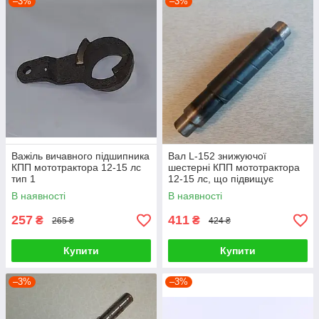
–3%
–3%
Важіль вичавного підшипника
Вал L-152 знижуючої
КПП мототрактора 12-15 лс
шестерні КПП мототрактора
тип 1
12-15 лс, що підвищує
В наявності
В наявності
257
411
₴
₴
265 ₴
424 ₴
Купити
Купити
–3%
–3%