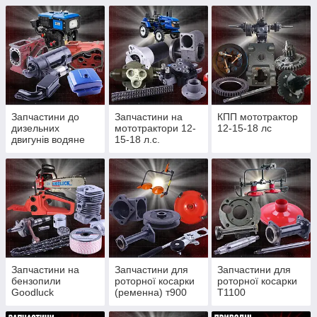
Запчастини до
Запчастини на
КПП мототрактор
дизельних
мототрактори 12-
12-15-18 лс
двигунів водяне
15-18 л.с.
охолодження
Запчастини на
Запчастини для
Запчастини для
бензопили
роторної косарки
роторної косарки
Goodluck
(ременна) т900
Т1100
4300/4500, Partner
(редукторної)
350/352, St180