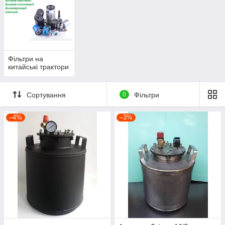
Фільтри на
китайські трактори
Сортування
0
Фільтри
–4%
–3%