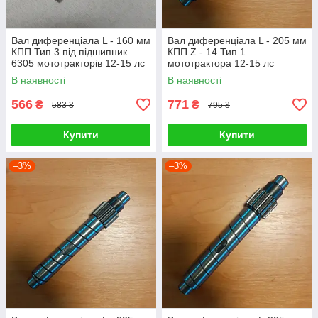
Вал диференціала L - 160 мм
Вал диференціала L - 205 мм
КПП Тип 3 під підшипник
КПП Z - 14 Тип 1
6305 мототракторів 12-15 лс
мототрактора 12-15 лс
В наявності
В наявності
566
771
₴
₴
583 ₴
795 ₴
Купити
Купити
–3%
–3%