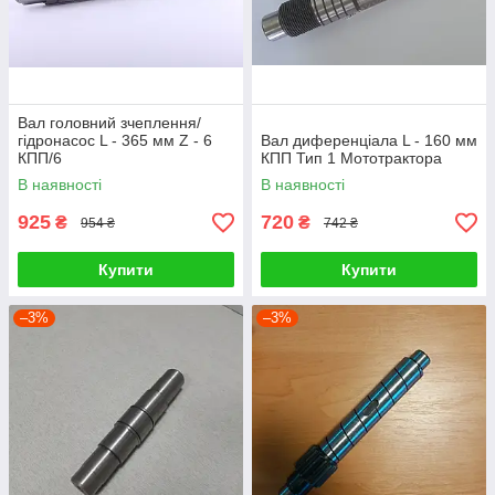
Вал головний зчеплення/
гідронасос L - 365 мм Z - 6
Вал диференціала L - 160 мм
КПП/6
КПП Тип 1 Мототрактора
В наявності
В наявності
925
720
₴
₴
954 ₴
742 ₴
Купити
Купити
–3%
–3%