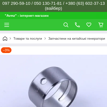
097 290-59-10 / 050 130-71-81 / +380 (63) 602-37-13
(вайбер)
"Avmz" - інтернет-магазин
Товари та послуги
Запчастини на китайські генератори
–3%