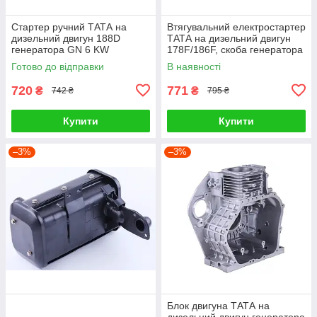
Стартер ручний ТАТА на
Втягувальний електростартер
дизельний двигун 188D
ТАТА на дизельний двигун
генератора GN 6 KW
178F/186F, скоба генератора
GN 5 KW
Готово до відправки
В наявності
720
771
₴
₴
742 ₴
795 ₴
Купити
Купити
–3%
–3%
Блок двигуна ТАТА на
дизельний двигун генератора