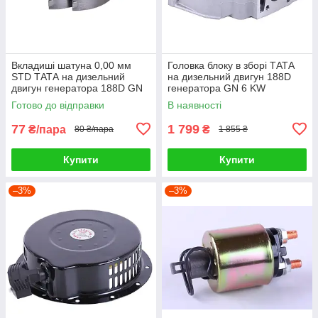
Вкладиші шатуна 0,00 мм
Головка блоку в зборі ТАТА
STD ТАТА на дизельний
на дизельний двигун 188D
двигун генератора 188D GN
генератора GN 6 KW
6 KW, к-т: 2шт.
Готово до відправки
В наявності
77
1 799
₴/пара
₴
80 ₴/пара
1 855 ₴
Купити
Купити
–3%
–3%