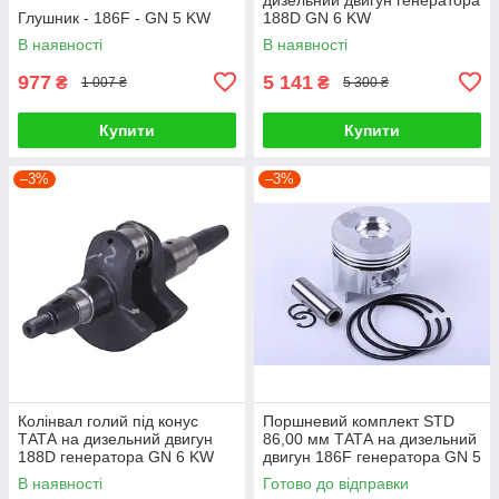
Глушник - 186F - GN 5 KW
188D GN 6 KW
В наявності
В наявності
977
5 141
₴
₴
1 007 ₴
5 300 ₴
Купити
Купити
–3%
–3%
Колінвал голий під конус
Поршневий комплект STD
ТАТА на дизельний двигун
86,00 мм ТАТА на дизельний
188D генератора GN 6 KW
двигун 186F генератора GN 5
KW (тупий конус
В наявності
Готово до відправки
форкамери), 8 одиниць