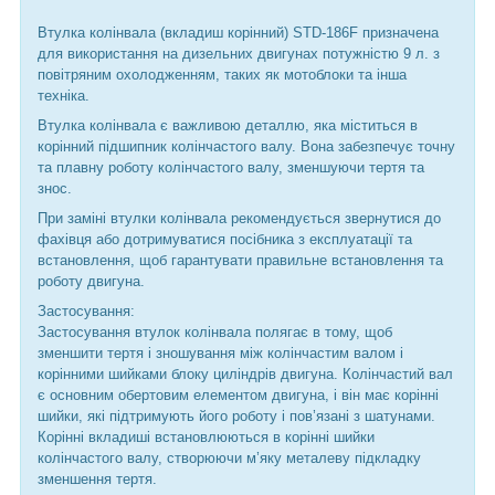
Втулка колінвала (вкладиш корінний) STD-186F призначена
для використання на дизельних двигунах потужністю 9 л. з
повітряним охолодженням, таких як мотоблоки та інша
техніка.
Втулка колінвала є важливою деталлю, яка міститься в
корінний підшипник колінчастого валу. Вона забезпечує точну
та плавну роботу колінчастого валу, зменшуючи тертя та
знос.
При заміні втулки колінвала рекомендується звернутися до
фахівця або дотримуватися посібника з експлуатації та
встановлення, щоб гарантувати правильне встановлення та
роботу двигуна.
Застосування:
Застосування втулок колінвала полягає в тому, щоб
зменшити тертя і зношування між колінчастим валом і
корінними шийками блоку циліндрів двигуна. Колінчастий вал
є основним обертовим елементом двигуна, і він має корінні
шийки, які підтримують його роботу і пов’язані з шатунами.
Корінні вкладиші встановлюються в корінні шийки
колінчастого валу, створюючи м’яку металеву підкладку
зменшення тертя.