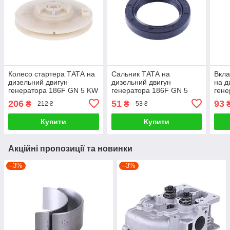
Колесо стартера ТАТА на
Сальник ТАТА на
Вкла
дизельний двигун
дизельний двигун
на д
генератора 186F GN 5 KW
генератора 186F GN 5
гене
KW, 35*50*8
206
51
93
₴
₴
212 ₴
53 ₴
Купити
Купити
Акційні пропозиції та новинки
–3%
–3%