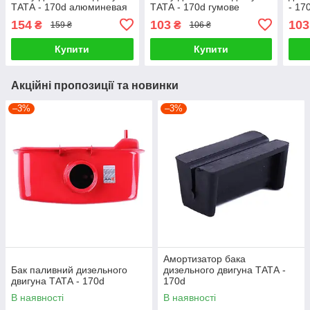
ТАТА - 170d алюминевая
ТАТА - 170d гумове
- 17
154
103
103
₴
₴
159 ₴
106 ₴
Купити
Купити
Акційні пропозиції та новинки
–3%
–3%
Амортизатор бака
Бак паливний дизельного
дизельного двигуна ТАТА -
двигуна ТАТА - 170d
170d
В наявності
В наявності