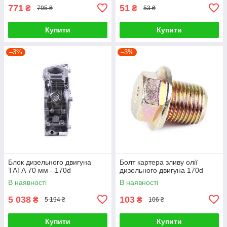
771
51
₴
₴
795 ₴
53 ₴
Купити
Купити
–3%
–3%
Блок дизельного двигуна
Болт картера зливу олії
ТАТА 70 мм - 170d
дизельного двигуна 170d
В наявності
В наявності
5 038
103
₴
₴
5 194 ₴
106 ₴
Купити
Купити