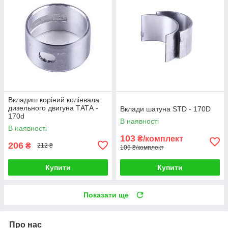
Вкладиш коріний колінвала
дизельного двигуна ТАТА -
Вклади шатуна STD - 170D
170d
В наявності
В наявності
103
₴/комплект
206
₴
212 ₴
106 ₴/комплект
Купити
Купити
Показати ще
Про нас