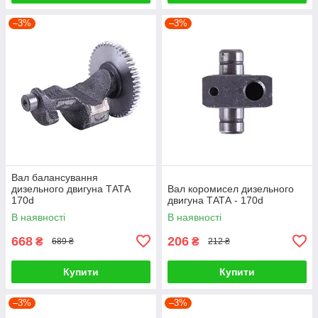
–3%
–3%
Вал балансування
дизельного двигуна ТАТА
Вал коромисел дизельного
170d
двигуна ТАТА - 170d
В наявності
В наявності
668
206
₴
₴
689 ₴
212 ₴
Купити
Купити
–3%
–3%