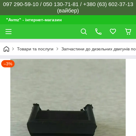
097 290-59-10 / 050 130-71-81 / +380 (63) 602-37-13
(вайбер)
"Avmz" - інтернет-магазин
Товари та послуги
Запчастини до дизельних двигунів п
–3%