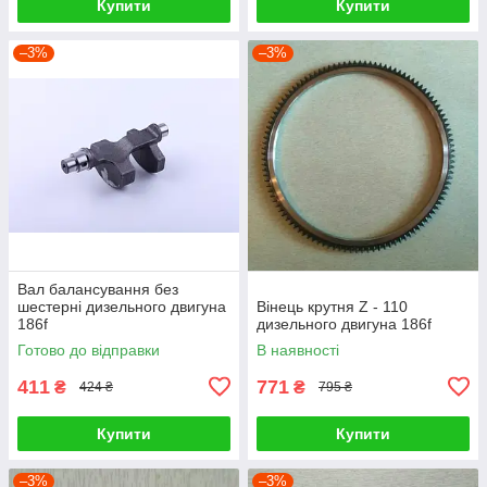
Купити
Купити
–3%
–3%
Вал балансування без
шестерні дизельного двигуна
Вінець крутня Z - 110
186f
дизельного двигуна 186f
Готово до відправки
В наявності
411
771
₴
₴
424 ₴
795 ₴
Купити
Купити
–3%
–3%