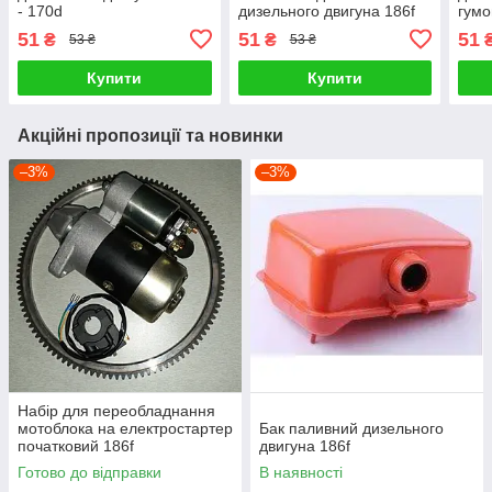
- 170d
дизельного двигуна 186f
гумо
51
51
51
₴
₴
53 ₴
53 ₴
Купити
Купити
Акційні пропозиції та новинки
–3%
–3%
Набір для переобладнання
мотоблока на електростартер
Бак паливний дизельного
початковий 186f
двигуна 186f
Готово до відправки
В наявності