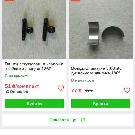
Гвинти регулювання клапанів
Вкладиші шатуна 0,00 std
з гайками двигуна 186F
дизельного двигуна 186f
В наявності
В наявності
51
₴/комплект
77
₴
80 ₴
53 ₴/комплект
Купити
Купити
Показати ще