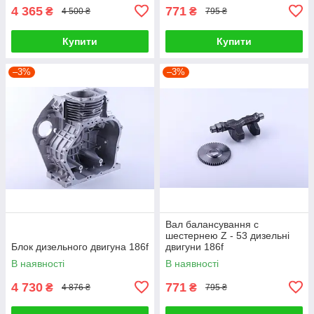
4 365
771
₴
₴
4 500 ₴
795 ₴
Купити
Купити
–3%
–3%
Вал балансування c
шестернею Z - 53 дизельні
Блок дизельного двигуна 186f
двигуни 186f
В наявності
В наявності
4 730
771
₴
₴
4 876 ₴
795 ₴