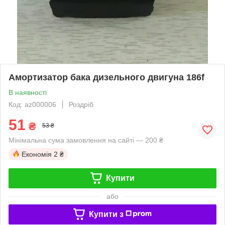
Амортизатор бака дизельного двигуна 186f
В наявності
Код: az000006
Роздріб
51
₴
53 ₴
Мінімальна сума замовлення на сайті — 200 ₴
Економія
2 ₴
Купити
або
Купити з