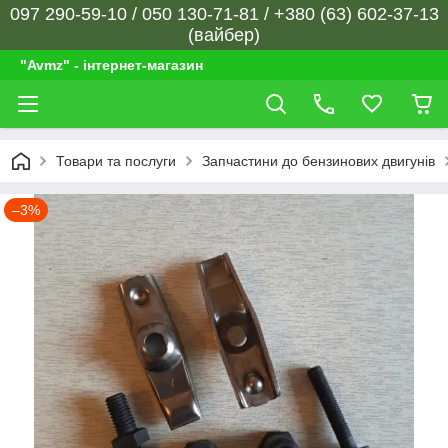
097 290-59-10 / 050 130-71-81 / +380 (63) 602-37-13
(вайбер)
"Avmz" - інтернет-магазин
Товари та послуги
Запчастини до бензинових двигунів
–3%