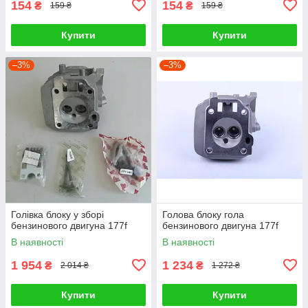
154
154
₴
₴
159 ₴
159 ₴
Купити
Купити
–3%
–3%
Голівка блоку у зборі
Голова блоку гола
бензинового двигуна 177f
бензинового двигуна 177f
В наявності
В наявності
1 954
1 234
₴
₴
2 014 ₴
1 272 ₴
Купити
Купити