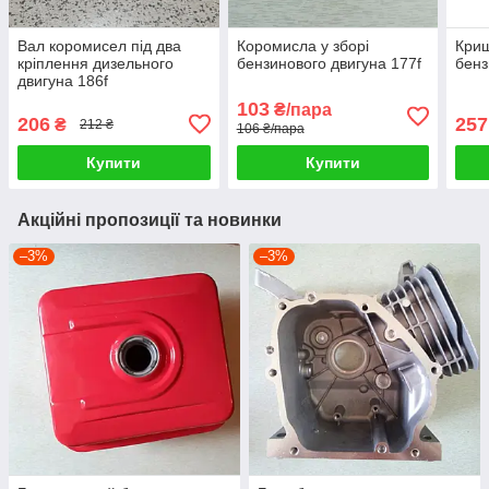
Вал коромисел під два
Коромисла у зборі
Криш
кріплення дизельного
бензинового двигуна 177f
бенз
двигуна 186f
103
₴/пара
206
257
₴
212 ₴
106 ₴/пара
Купити
Купити
Акційні пропозиції та новинки
–3%
–3%