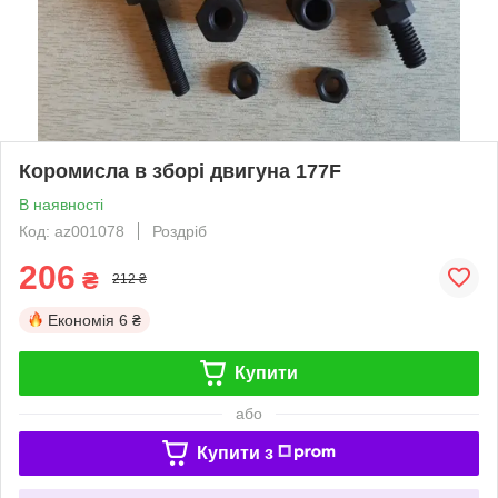
Коромисла в зборі двигуна 177F
В наявності
Код: az001078
Роздріб
206
₴
212 ₴
Економія
6 ₴
Купити
або
Купити з