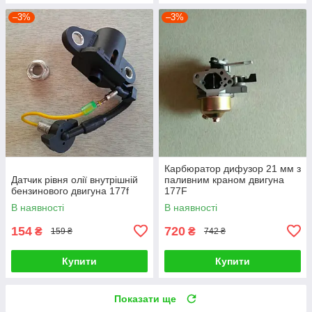
–3%
–3%
Карбюратор дифузор 21 мм з
Датчик рівня олії внутрішній
паливним краном двигуна
бензинового двигуна 177f
177F
В наявності
В наявності
154
720
₴
₴
159 ₴
742 ₴
Купити
Купити
Показати ще