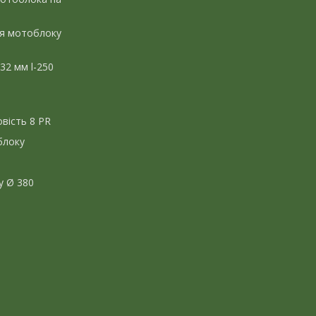
ля мотоблоку
 32 мм l-250
вість 8 PR
блоку
у Ø 380