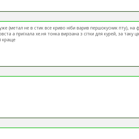
уже (метал не в стик все криво ніби варив першокусник пту), на 
ста а приїхала хе.ня тонка вирізана з сітки для курей, за таку ц
і краще