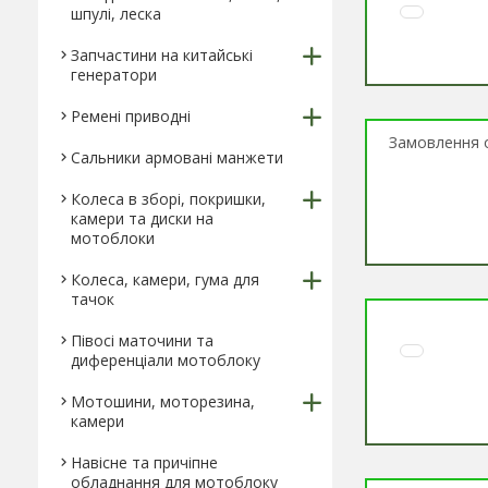
шпулі, леска
Запчастини на китайські
генератори
Ремені приводні
Замовлення о
Сальники армовані манжети
Колеса в зборі, покришки,
камери та диски на
мотоблоки
Колеса, камери, гума для
тачок
Півосі маточини та
диференціали мотоблоку
Мотошини, моторезина,
камери
Навісне та причіпне
обладнання для мотоблоку