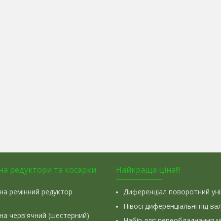
на редуктори та косарки
Найкраща ціна!!!
на ремінний редуктор
Диференціал поворотний ун
Півосі диференціальні під ва
на черв'ячний (шестерний)
Набір для переобладнання 