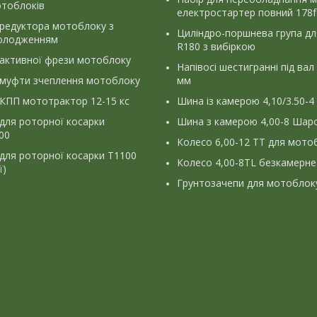
отоблоків
електростартер повний 178f
 редуктора мотоблоку з
Циліндро-поршнева група д
олодженням
R180 з вибіркою
 активної фрези мотоблоку
Напівосі шестигранні під вал
 муфти зчеплення мотоблоку
мм
КПП мототрактор 12-15 кс
Шина із камерою 4,10/3.50-4
для роторної косарки
Шина з камерою 4,00-8 Шаро
900
Колесо 6,00-12 ТТ для мото
для роторної косарки Т1100
Колесо 4,00-8TL безкамерне
ї)
Грунтозачепи для мотоблок