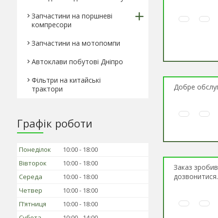
Запчастини на поршневі
компресори
Запчастини на мотопомпи
Автоклави побутові Дніпро
Фільтри на китайські
Добре обслуг
трактори
Графік роботи
Понеділок
10:00
18:00
Вівторок
10:00
18:00
Заказ зробив
дозвонитися.
Середа
10:00
18:00
Четвер
10:00
18:00
Пʼятниця
10:00
18:00
Субота
10:00
14:00