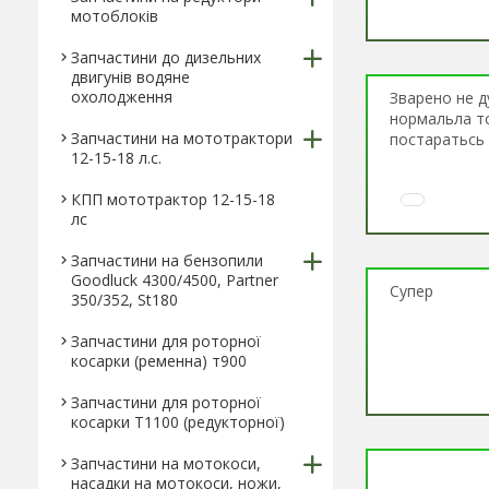
мотоблоків
Запчастини до дизельних
двигунів водяне
охолодження
Зварено не д
нормальла тов
Запчастини на мототрактори
постаратьсь 
12-15-18 л.с.
КПП мототрактор 12-15-18
лс
Запчастини на бензопили
Goodluck 4300/4500, Partner
Супер
350/352, St180
Запчастини для роторної
косарки (ременна) т900
Запчастини для роторної
косарки Т1100 (редукторної)
Запчастини на мотокоси,
насадки на мотокоси, ножи,