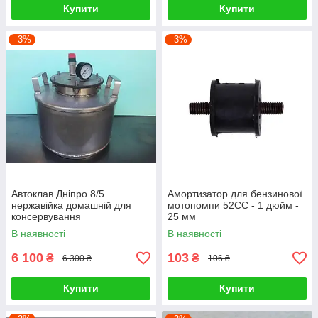
Купити
Купити
–3%
–3%
Автоклав Дніпро 8/5
Амортизатор для бензинової
нержавійка домашній для
мотопомпи 52СС - 1 дюйм -
консервування
25 мм
В наявності
В наявності
6 100
103
₴
₴
6 300 ₴
106 ₴
Купити
Купити