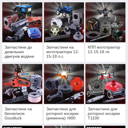
Запчастини до
Запчастини на
КПП мототрактор
дизельних
мототрактори 12-
12-15-18 лс
двигунів водяне
15-18 л.с.
охолодження
Запчастини на
Запчастини для
Запчастини для
бензопили
роторної косарки
роторної косарки
Goodluck
(ременна) т900
Т1100
4300/4500, Partner
(редукторної)
350/352, St180