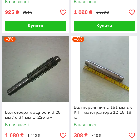
В наявності
В наявності
925
1 028
₴
₴
954 ₴
1 060 ₴
Купити
Купити
–3%
–3%
Вал первинний L-151 мм z-6
Вал отбора мощности d 25
КПП мототрактора 12-15-18
мм / d 34 мм L=225 мм
кс
В наявності
В наявності
1 080
308
₴
₴
1 113 ₴
318 ₴