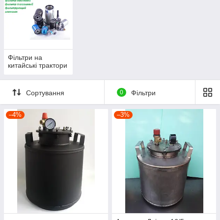
Фільтри на
китайські трактори
Сортування
0
Фільтри
–4%
–3%