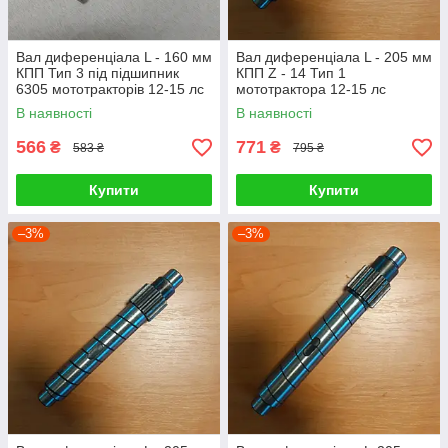
Вал диференціала L - 160 мм
Вал диференціала L - 205 мм
КПП Тип 3 під підшипник
КПП Z - 14 Тип 1
6305 мототракторів 12-15 лс
мототрактора 12-15 лс
В наявності
В наявності
566
771
₴
₴
583 ₴
795 ₴
Купити
Купити
–3%
–3%