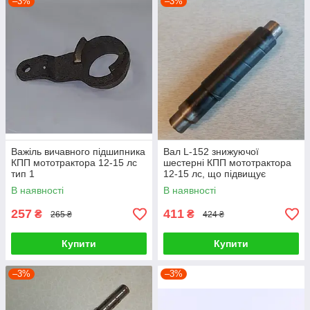
–3%
–3%
Важіль вичавного підшипника
Вал L-152 знижуючої
КПП мототрактора 12-15 лс
шестерні КПП мототрактора
тип 1
12-15 лс, що підвищує
В наявності
В наявності
257
411
₴
₴
265 ₴
424 ₴
Купити
Купити
–3%
–3%