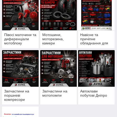
Півосі маточини та
Мотошини,
Навісне та
диференціали
моторезина,
причіпне
мотоблоку
камери
обладнання для
мотоблоку
Запчастини на
Запчастини на
Автоклави
поршневі
мотопомпи
побутові Дніпро
компресори