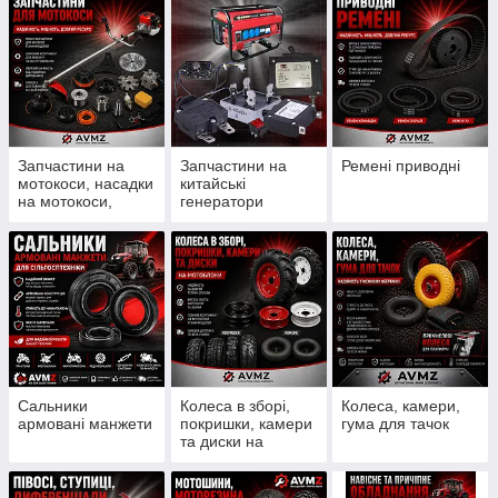
Запчастини на
Запчастини на
Ремені приводні
мотокоси, насадки
китайські
на мотокоси,
генератори
ножи, шпулі, леска
Сальники
Колеса в зборі,
Колеса, камери,
армовані манжети
покришки, камери
гума для тачок
та диски на
мотоблоки