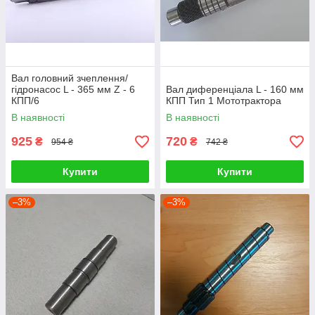
Вал головний зчеплення/
гідронасос L - 365 мм Z - 6
Вал диференціала L - 160 мм
КПП/6
КПП Тип 1 Мототрактора
В наявності
В наявності
925
720
₴
₴
954 ₴
742 ₴
Купити
Купити
–3%
–3%