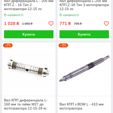
Вал диференціала L - 205 мм
Вал диференціала L-205 мм
КПП Z - 16 Тип 2
КПП Z-18 Тип 3 мототрактори
мототрактори 12-15 лс
12-15 лс
В наявності
В наявності
1 028
771
₴
₴
1 060 ₴
795 ₴
Купити
Купити
–3%
–3%
Вал КПП диференціала L-
160 мм та гайки М27 до
Вал КПП з ВОМ L - 410 мм
мототрактора 12-15-18 кс
мототрактора