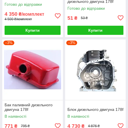
дизельного двигуна 178f
Готово до відправки
Готово до відправки
4 350
₴/комплект
51
₴
53 ₴
4 500 ₴/комплект
Купити
Купити
–3%
–3%
Бак паливний дизельного
двигуна 178f
Блок дизельного двигуна 178f
В наявності
В наявності
771
4 730
₴
₴
795 ₴
4 876 ₴