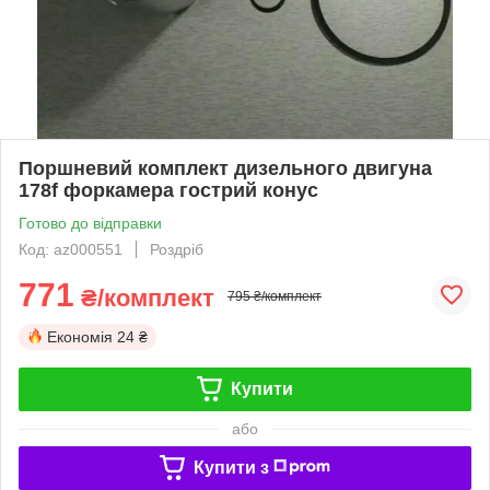
Поршневий комплект дизельного двигуна
178f форкамера гострий конус
Готово до відправки
Код: az000551
Роздріб
771
₴/комплект
795 ₴/комплект
Економія
24 ₴
Купити
або
Купити з