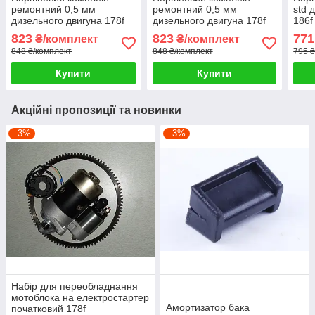
ремонтний 0,5 мм
ремонтний 0,5 мм
std 
дизельного двигуна 178f
дизельного двигуна 178f
186f
форкамера гострий конус
форкамера тупий конус
кону
823
823
771
₴/комплект
₴/комплект
848 ₴/комплект
848 ₴/комплект
795 ₴
Купити
Купити
Акційні пропозиції та новинки
–3%
–3%
Набір для переобладнання
мотоблока на електростартер
Амортизатор бака
початковий 178f