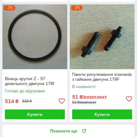
–3%
–3%
Гвинти регулювання клапанів
Вінець крутня Z - 97
з гайками двигуна 178F
дизельного двигуна 178f
В наявності
Готово до відправки
51
₴/комплект
514
₴
530 ₴
53 ₴/комплект
Купити
Купити
Показати ще