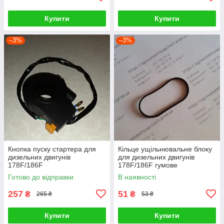
Купити
Купити
–3%
–3%
Кнопка пуску стартера для
Кільце ущільнювальне блоку
дизельних двигунів
для дизельних двигунів
178F/186F
178F/186F гумове
Готово до відправки
В наявності
257
51
₴
₴
265 ₴
53 ₴
Купити
Купити