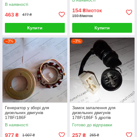
В наявності
154
₴/моток
463
₴
477 ₴
159 ₴/моток
Купити
Купити
–3%
–3%
Генератор у зборі для
Замок запалення для
дизельних двигунів
дизельних двигунів
178F/186F
178F/186F 5 дротів
В наявності
Готово до відправки
977
257
₴
₴
1 007 ₴
265 ₴