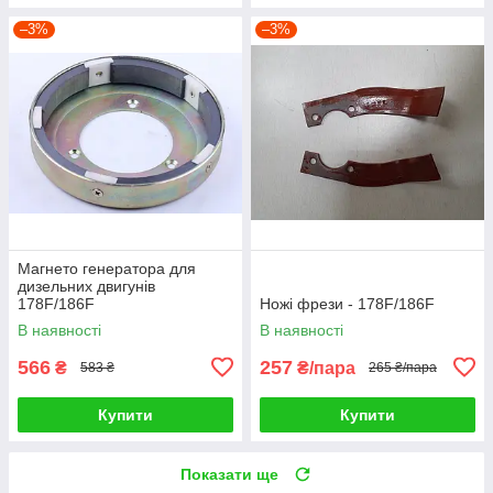
–3%
–3%
Магнето генератора для
дизельних двигунів
178F/186F
Ножі фрези - 178F/186F
В наявності
В наявності
566
257
₴
₴/пара
583 ₴
265 ₴/пара
Купити
Купити
Показати ще