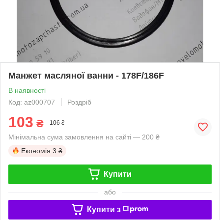
Манжет масляної ванни - 178F/186F
В наявності
Код: az000707
Роздріб
103
₴
106 ₴
Мінімальна сума замовлення на сайті — 200 ₴
Економія
3 ₴
Купити
або
Купити з