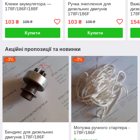
Клеми акумулятора —
Ручка зчеплення для
Важі
178F/186F/188F
дизельних двигунів
дизе
178F/186F
178
103
103
154
₴
₴
106 ₴
106 ₴
Купити
Купити
Акційні пропозиції та новинки
–3%
–3%
Мотузка ручного стартера -
Бендикс для дизельних
178F/186F
двигунів 178F/186F
В наявності