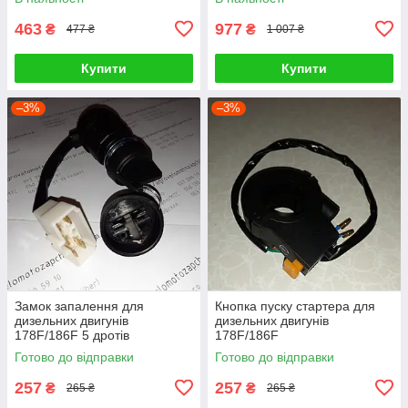
463
977
₴
₴
477 ₴
1 007 ₴
Купити
Купити
–3%
–3%
Замок запалення для
Кнопка пуску стартера для
дизельних двигунів
дизельних двигунів
178F/186F 5 дротів
178F/186F
Готово до відправки
Готово до відправки
257
257
₴
₴
265 ₴
265 ₴