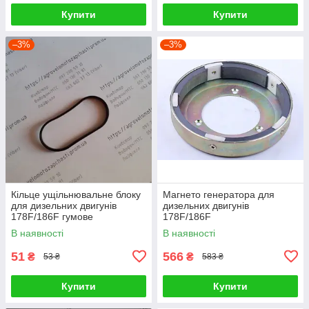
Купити
Купити
–3%
–3%
Кільце ущільнювальне блоку
Магнето генератора для
для дизельних двигунів
дизельних двигунів
178F/186F гумове
178F/186F
В наявності
В наявності
51
566
₴
₴
53 ₴
583 ₴
Купити
Купити