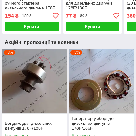
ручного стартера
для дизельних двигунів
(20 
дизельного двигуна 178F
178F/186F
дизе
178
154
77
360
₴
₴
159 ₴
80 ₴
Купити
Купити
Акційні пропозиції та новинки
–3%
–3%
Генератор у зборі для
Бендикс для дизельних
дизельних двигунів
двигунів 178F/186F
178F/186F
В наявності
В наявності