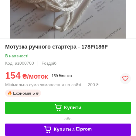
Мотузка ручного стартера - 178F/186F
В наявності
Код: az000700
Роздріб
154
₴/моток
159 ₴/моток
Мінімальна сума замовлення на сайті — 200 ₴
Економія
5 ₴
Купити
або
Купити з