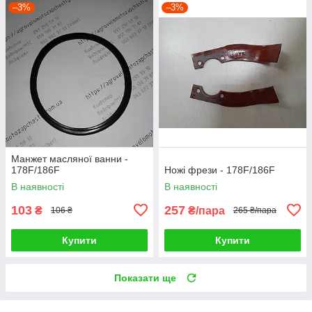
–3%
–3%
Манжет масляної ванни -
178F/186F
Ножі фрези - 178F/186F
В наявності
В наявності
103
257
₴
₴/пара
106 ₴
265 ₴/пара
Купити
Купити
Показати ще