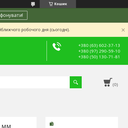
Кошик
фонувати!
йближчого робочого дня (сьогодні).
+380 (63) 602-37-13
+380 (97) 290-59-10
+380 (50) 130-71-81
5 мм