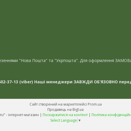
евезеннями "Нова Пошта" та "Укрпошта". Для оформлення ЗАМОВ
02-37-13 (viber)
Наші менеджери ЗАВЖДИ ОБ’ЯЗОВНО перед
Сайт створений на маркетплейсі
Prom.ua
Продавець на Bigl.ua
"Avmz" - інтернет-магазин |
Поскаржитися на контент
|
Політика конфіденційн
Select Language
▼