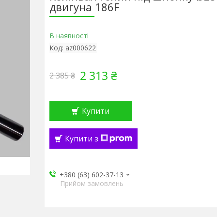
двигуна 186F
В наявності
Код:
az000622
2 313 ₴
2 385 ₴
Купити
Купити з
+380 (63) 602-37-13
Прийом замовлень