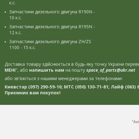
к.с.
Запчастини дизельного двигуна R190N -
10 к.с.
Запчастини дизельного двигуна R195N -
12 к.с.
Запчастини дизельного двигуна ZH/ZS
1100 - 15 к.с.
Доставка товару здійснюється в будь-яку точку України пер
МЕНІ
", або
напишить нам
на пошту
space_of_parts@ukr.net
або зв'яжіться з нашими менеджерами за телефонами:
Киевстар (097) 290-59-10; МТС (050) 130-71-81; Лайф (063) 6
Приємних вам покупок!