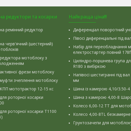
на редуктори та косарки
Найкраща ціна!!!
на ремінний редуктор
Диференціал поворотний ун
Півосі диференціальні під ва
на черв'ячний (шестерний)
Набір для переобладнання 
отоблоків
електростартер повний 178f
 редуктора мотоблоку з
Циліндро-поршнева група д
олодженням
R180 з вибіркою
 активної фрези мотоблоку
Напівосі шестигранні під вал
 муфти зчеплення мотоблоку
мм
КПП мототрактор 12-15 кс
Шина із камерою 4,10/3.50-4
для роторної косарки
Шина з камерою 4,00-8 Шаро
900
Колесо 6,00-12 ТТ для мото
для роторної косарки Т1100
Колесо 4,00-8TL безкамерне
ї)
Грунтозачепи для мотоблок