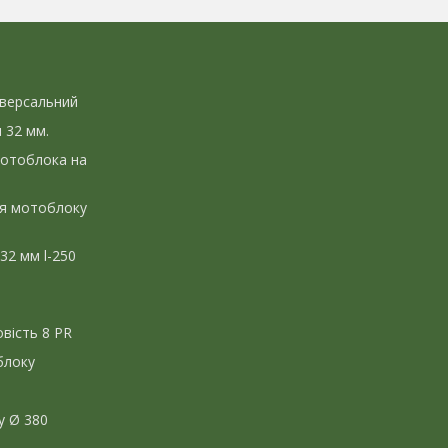
іверсальний
л 32 мм.
мотоблока на
ля мотоблоку
 32 мм l-250
вість 8 PR
блоку
у Ø 380