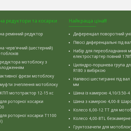
на редуктори та косарки
Найкраща ціна!!!
на ремінний редуктор
Диференціал поворотний ун
Півосі диференціальні під ва
на черв'ячний (шестерний)
Набір для переобладнання 
отоблоків
електростартер повний 178f
 редуктора мотоблоку з
Циліндро-поршнева група д
олодженням
R180 з вибіркою
 активної фрези мотоблоку
Напівосі шестигранні під вал
 муфти зчеплення мотоблоку
мм
КПП мототрактор 12-15 кс
Шина із камерою 4,10/3.50-4
для роторної косарки
Шина з камерою 4,00-8 Шаро
900
Колесо 6,00-12 ТТ для мото
для роторної косарки Т1100
Колесо 4,00-8TL безкамерне
ї)
Грунтозачепи для мотоблок