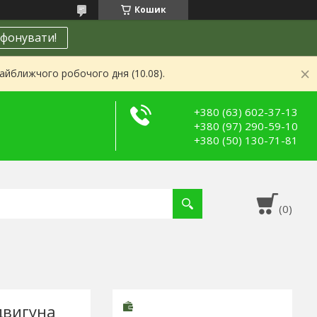
Кошик
фонувати!
найближчого робочого дня (10.08).
+380 (63) 602-37-13
+380 (97) 290-59-10
+380 (50) 130-71-81
двигуна