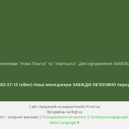
евезеннями "Нова Пошта" та "Укрпошта". Для оформлення ЗАМОВ
02-37-13 (viber)
Наші менеджери ЗАВЖДИ ОБ’ЯЗОВНО перед
Сайт створений на маркетплейсі
Prom.ua
Продавець на Bigl.ua
"Avmz" - інтернет-магазин |
Поскаржитися на контент
|
Політика конфіденційн
Select Language
▼