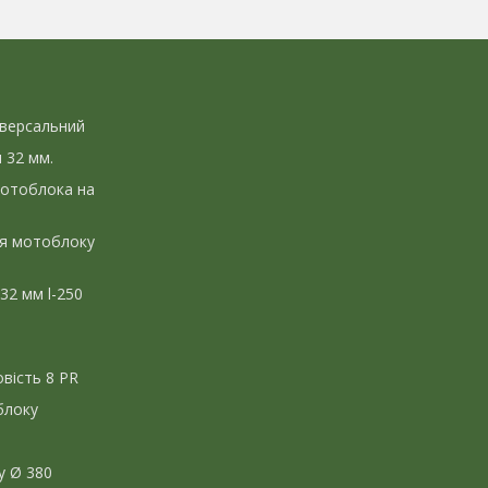
іверсальний
л 32 мм.
мотоблока на
ля мотоблоку
 32 мм l-250
вість 8 PR
блоку
у Ø 380