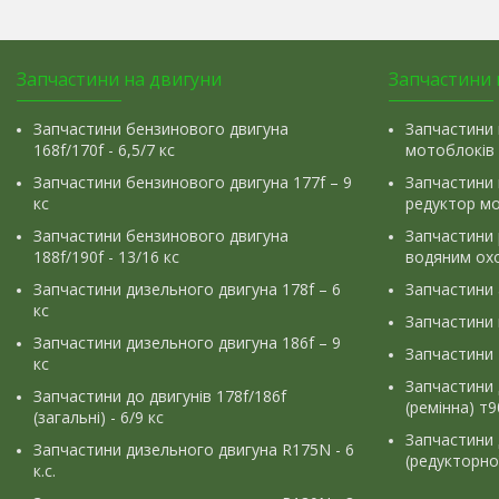
Запчастини на двигуни
Запчастини 
Запчастини бензинового двигуна
Запчастини 
168f/170f - 6,5/7 кс
мотоблоків
Запчастини бензинового двигуна 177f – 9
Запчастини 
кс
редуктор м
Запчастини бензинового двигуна
Запчастини
188f/190f - 13/16 кс
водяним ох
Запчастини дизельного двигуна 178f – 6
Запчастини
кс
Запчастини
Запчастини дизельного двигуна 186f – 9
Запчастини 
кс
Запчастини 
Запчастини до двигунів 178f/186f
(ремінна) т
(загальні) - 6/9 кс
Запчастини 
Запчастини дизельного двигуна R175N - 6
(редукторно
к.с.