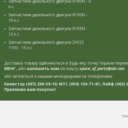
Запчастини дизельного двигуна R180N - 8
к.с.
Запчастини дизельного двигуна R190N -
10 к.с.
Запчастини дизельного двигуна R195N -
12 к.с.
Запчастини дизельного двигуна ZH/ZS
1100 - 15 к.с.
Доставка товару здійснюється в будь-яку точку України пер
МЕНІ
", або
напишить нам
на пошту
space_of_parts@ukr.net
або зв'яжіться з нашими менеджерами за телефонами:
Киевстар (097) 290-59-10; МТС (050) 130-71-81; Лайф (063) 6
Приємних вам покупок!