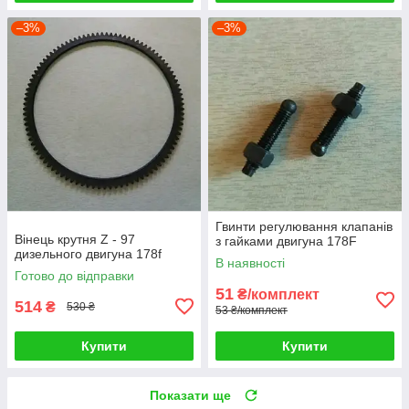
–3%
–3%
Гвинти регулювання клапанів
Вінець крутня Z - 97
з гайками двигуна 178F
дизельного двигуна 178f
В наявності
Готово до відправки
51
₴/комплект
514
₴
530 ₴
53 ₴/комплект
Купити
Купити
Показати ще