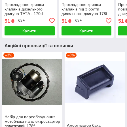
Прокладення кришки
Прокладення кришки
Прок
клапанів дизельного
клапанів під 3 болти
пові
двигуна ТАТА - 170d
дизельного двигуна 178f
двиг
51
51
51
₴
₴
53 ₴
53 ₴
Купити
Купити
Акційні пропозиції та новинки
–3%
–3%
Набір для переобладнання
мотоблока на електростартер
Амортизатор бака
початковий 178f