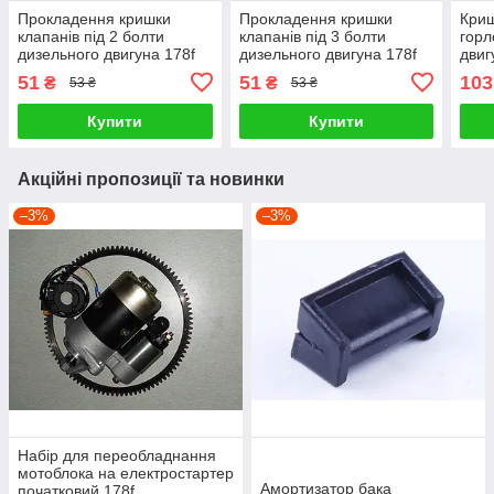
Прокладення кришки
Прокладення кришки
Криш
клапанів під 2 болти
клапанів під 3 болти
горл
дизельного двигуна 178f
дизельного двигуна 178f
двиг
180
51
51
103
₴
₴
53 ₴
53 ₴
Купити
Купити
Акційні пропозиції та новинки
–3%
–3%
Набір для переобладнання
мотоблока на електростартер
Амортизатор бака
початковий 178f