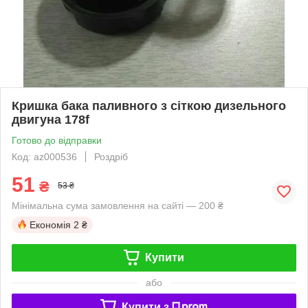
Кришка бака паливного з сіткою дизельного
двигуна 178f
Готово до відправки
Код: az000536
Роздріб
51
₴
53 ₴
Мінімальна сума замовлення на сайті — 200 ₴
Економія
2 ₴
Купити
або
Купити з