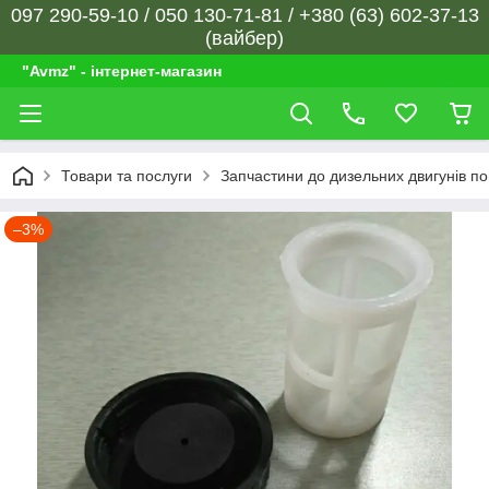
097 290-59-10 / 050 130-71-81 / +380 (63) 602-37-13
(вайбер)
"Avmz" - інтернет-магазин
Товари та послуги
Запчастини до дизельних двигунів п
–3%