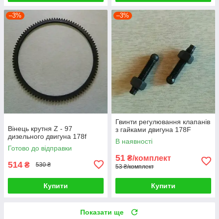
–3%
–3%
Гвинти регулювання клапанів
Вінець крутня Z - 97
з гайками двигуна 178F
дизельного двигуна 178f
В наявності
Готово до відправки
51
₴/комплект
514
₴
530 ₴
53 ₴/комплект
Купити
Купити
Показати ще