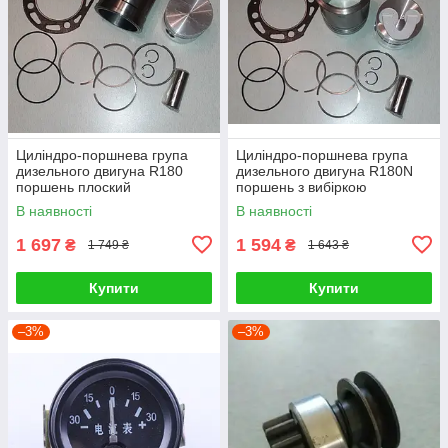
Циліндро-поршнева група
Циліндро-поршнева група
дизельного двигуна R180
дизельного двигуна R180N
поршень плоский
поршень з вибіркою
В наявності
В наявності
1 697
1 594
₴
₴
1 749 ₴
1 643 ₴
Купити
Купити
–3%
–3%