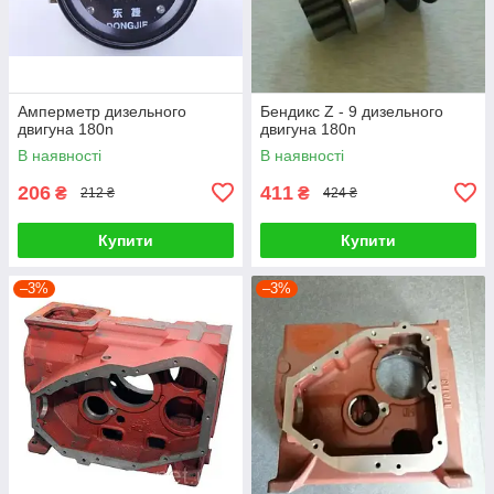
Амперметр дизельного
Бендикс Z - 9 дизельного
двигуна 180n
двигуна 180n
В наявності
В наявності
206
411
₴
₴
212 ₴
424 ₴
Купити
Купити
–3%
–3%