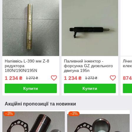
Напіввісь L-390 мм Z-8
Паливний інжектор -
Лічи
редуктора
форсунка GZ дизельного
елек
180N/190N/195N
двигуна 195n
1 234
1 234
874
₴
₴
1 272 ₴
1 272 ₴
Купити
Купити
Акційні пропозиції та новинки
–3%
–3%