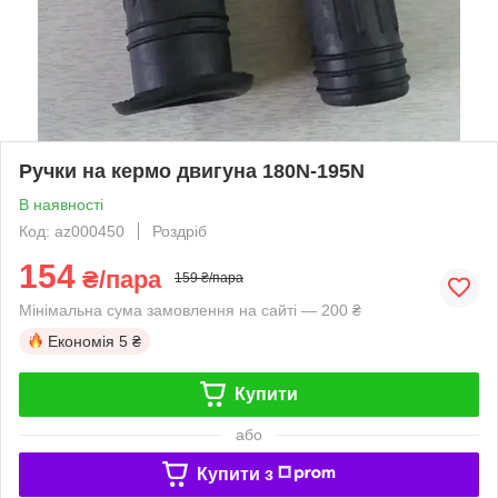
Ручки на кермо двигуна 180N-195N
В наявності
Код: az000450
Роздріб
154
₴/пара
159 ₴/пара
Мінімальна сума замовлення на сайті — 200 ₴
Економія
5 ₴
Купити
або
Купити з