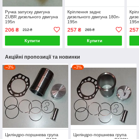
Ручка запуску двигуна
Кріплення заднє
Кріп
ZUBR дизельного двигуна
дизельного двигуна 180n-
дизе
195n
195n
195
206
257
257
₴
₴
212 ₴
265 ₴
Купити
Купити
Акційні пропозиції та новинки
–3%
–3%
Циліндро-поршнева група
Циліндро-поршнева група