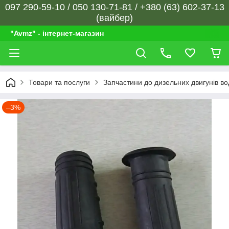
097 290-59-10 / 050 130-71-81 / +380 (63) 602-37-13
(вайбер)
"Avmz" - інтернет-магазин
Товари та послуги
Запчастини до дизельних двигунів в
–3%