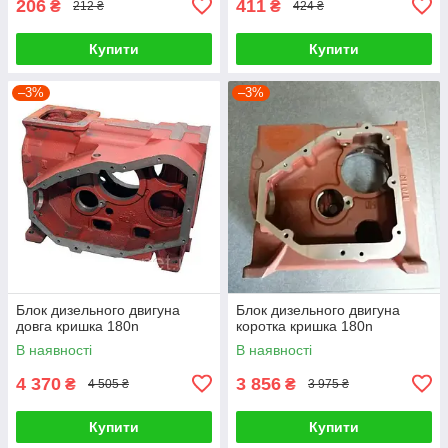
206
411
₴
₴
212 ₴
424 ₴
Купити
Купити
–3%
–3%
Блок дизельного двигуна
Блок дизельного двигуна
довга кришка 180n
коротка кришка 180n
В наявності
В наявності
4 370
3 856
₴
₴
4 505 ₴
3 975 ₴
Купити
Купити