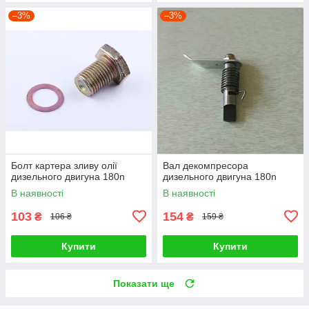
–3%
–3%
Болт картера зливу олії
Вал декомпресора
дизельного двигуна 180n
дизельного двигуна 180n
В наявності
В наявності
103
154
₴
₴
106 ₴
159 ₴
Купити
Купити
Показати ще