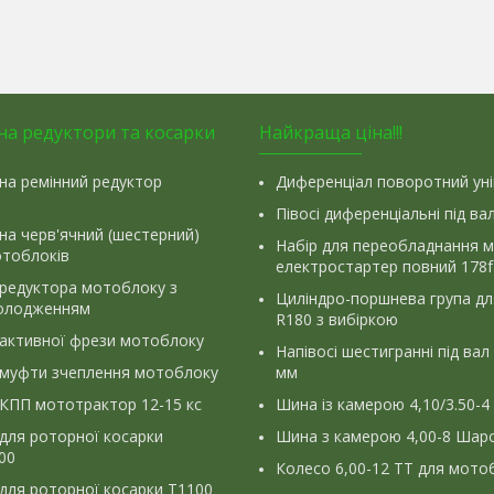
на редуктори та косарки
Найкраща ціна!!!
на ремінний редуктор
Диференціал поворотний ун
Півосі диференціальні під ва
на черв'ячний (шестерний)
Набір для переобладнання 
отоблоків
електростартер повний 178f
 редуктора мотоблоку з
Циліндро-поршнева група д
олодженням
R180 з вибіркою
 активної фрези мотоблоку
Напівосі шестигранні під вал
 муфти зчеплення мотоблоку
мм
КПП мототрактор 12-15 кс
Шина із камерою 4,10/3.50-4
для роторної косарки
Шина з камерою 4,00-8 Шаро
900
Колесо 6,00-12 ТТ для мото
для роторної косарки Т1100