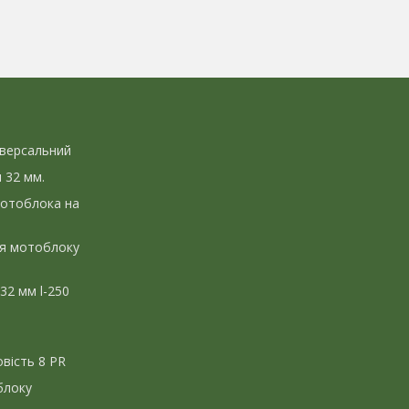
іверсальний
л 32 мм.
мотоблока на
ля мотоблоку
 32 мм l-250
вість 8 PR
блоку