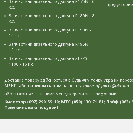
Запчастини дизельного двигуна R175N - 6
(редукторно
к.с.
Запчастини дизельного двигуна R180N - 8
к.с.
Запчастини дизельного двигуна R190N -
10 к.с.
Запчастини дизельного двигуна R195N -
12 к.с.
Запчастини дизельного двигуна ZH/ZS
1100 - 15 к.с.
Доставка товару здійснюється в будь-яку точку України пер
МЕНІ
", або
напишить нам
на пошту
space_of_parts@ukr.net
або зв'яжіться з нашими менеджерами за телефонами:
Киевстар (097) 290-59-10; МТС (050) 130-71-81; Лайф (063) 6
Приємних вам покупок!