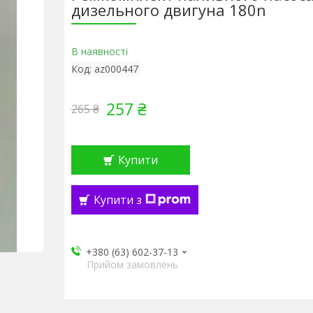
дизельного двигуна 180n
В наявності
Код:
az000447
257 ₴
265 ₴
Купити
Купити з
+380 (63) 602-37-13
Прийом замовлень