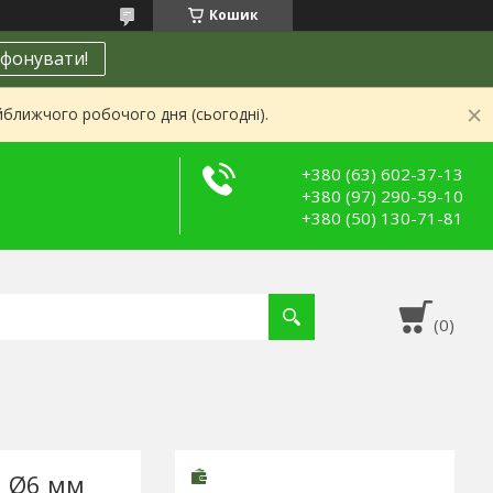
Кошик
фонувати!
йближчого робочого дня (сьогодні).
+380 (63) 602-37-13
+380 (97) 290-59-10
+380 (50) 130-71-81
а Ø6 мм