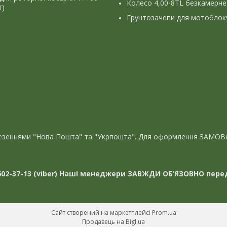
Колесо 4,00-8TL безкамерне
ї)
Грунтозачепи для мотоблок
евезеннями "Нова Пошта" та "Укрпошта". Для оформлення ЗАМОВ
02-37-13 (viber)
Наші менеджери ЗАВЖДИ ОБ’ЯЗОВНО перед
Сайт створений на маркетплейсі
Prom.ua
Продавець на Bigl.ua