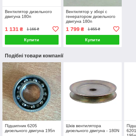
Вентилятор дизельного
Вентилятор у зборі c
двигуна 180n
генератором дизельного
двигуна 180n
1 131
1 799
₴
₴
1 166 ₴
1 855 ₴
Купити
Купити
Подібні товари компанії
Підшипник 6205
Шків вентилятора
Підш
дизельного двигуна 195n
дизельного двигуна - 180N
6201
195