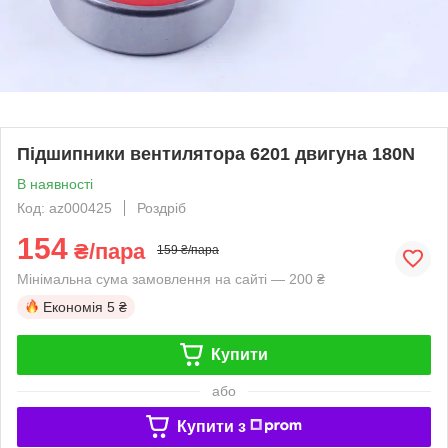
Підшипники вентилятора 6201 двигуна 180N
В наявності
Код: az000425
Роздріб
154
₴/пара
159 ₴/пара
Мінімальна сума замовлення на сайті — 200 ₴
Економія
5 ₴
Купити
або
Купити з