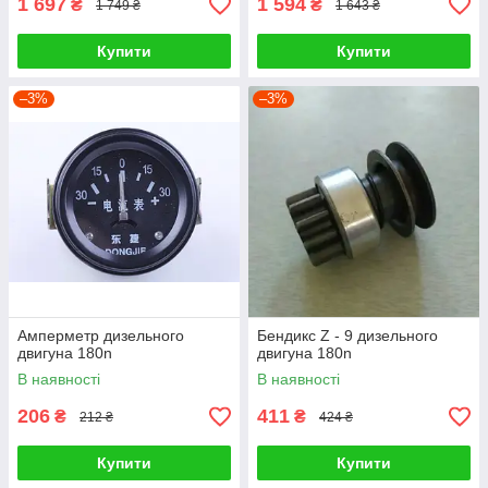
1 697
1 594
₴
₴
1 749 ₴
1 643 ₴
Купити
Купити
–3%
–3%
Амперметр дизельного
Бендикс Z - 9 дизельного
двигуна 180n
двигуна 180n
В наявності
В наявності
206
411
₴
₴
212 ₴
424 ₴
Купити
Купити