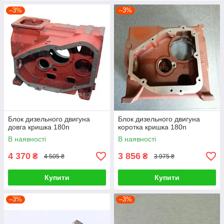
–3%
–3%
Блок дизельного двигуна
Блок дизельного двигуна
довга кришка 180n
коротка кришка 180n
В наявності
В наявності
4 370
3 856
₴
₴
4 505 ₴
3 975 ₴
Купити
Купити
–3%
–3%