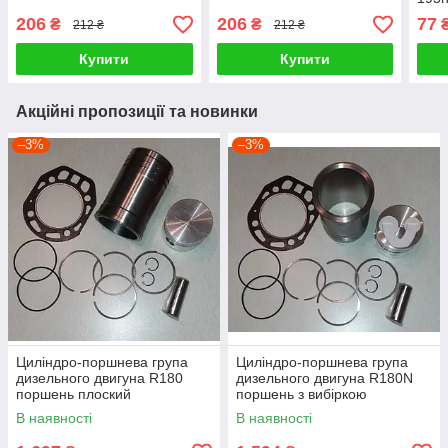
206
206
77
₴
₴
212 ₴
212 ₴
Купити
Купити
Акційні пропозиції та новинки
–3%
–3%
Циліндро-поршнева група
Циліндро-поршнева група
дизельного двигуна R180
дизельного двигуна R180N
поршень плоский
поршень з вибіркою
В наявності
В наявності