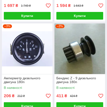
1 697
1 594
₴
₴
1 749 ₴
1 643 ₴
Купити
Купити
–3%
–3%
Амперметр дизельного
Бендикс Z - 9 дизельного
двигуна 180n
двигуна 180n
В наявності
В наявності
206
411
₴
₴
212 ₴
424 ₴
Купити
Купити