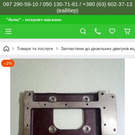
097 290-59-10 / 050 130-71-81 / +380 (63) 602-37-13
(вайбер)
"Avmz" - інтернет-магазин
Товари та послуги
Запчастини до дизельних двигунів в
–3%