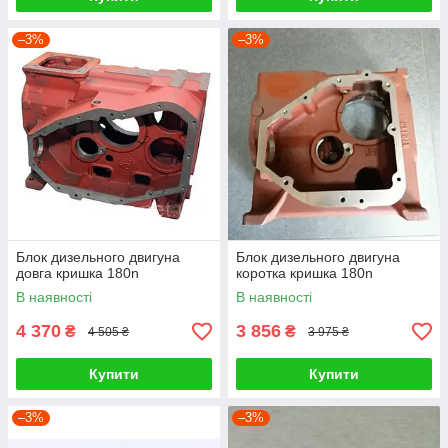
–3%
–3%
Блок дизельного двигуна
Блок дизельного двигуна
довга кришка 180n
коротка кришка 180n
В наявності
В наявності
4 370
3 856
₴
₴
4 505 ₴
3 975 ₴
Купити
Купити
–3%
–3%