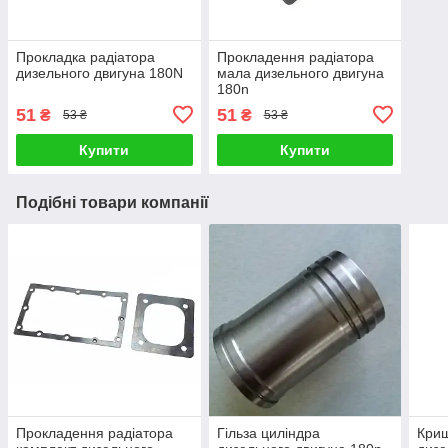
Прокладка радіатора
Прокладення радіатора
дизельного двигуна 180N
мала дизельного двигуна
180n
51
51
₴
₴
53 ₴
53 ₴
Купити
Купити
Подібні товари компанії
Прокладення радіатора
Гільза циліндра
Криш