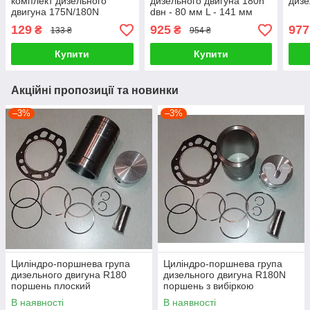
комплект дизельного
дизельного двигуна 180n
дизе
двигуна 175N/180N
dвн - 80 мм L - 141 мм
129
925
977
₴
₴
133 ₴
954 ₴
Купити
Купити
Акційні пропозиції та новинки
–3%
–3%
Циліндро-поршнева група
Циліндро-поршнева група
дизельного двигуна R180
дизельного двигуна R180N
поршень плоский
поршень з вибіркою
В наявності
В наявності