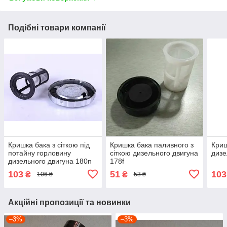
Подібні товари компанії
Кришка бака з сіткою під
Кришка бака паливного з
Криш
потайну горловину
сіткою дизельного двигуна
дизе
дизельного двигуна 180n
178f
103
51
103
₴
₴
106 ₴
53 ₴
Акційні пропозиції та новинки
–3%
–3%