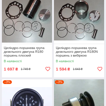
Циліндро-поршнева група
Циліндро-поршнева група
дизельного двигуна R180
дизельного двигуна R180N
поршень плоский
поршень з вибіркою
В наявності
В наявності
1 697
1 594
₴
₴
1 749 ₴
1 643 ₴
–3%
–3%