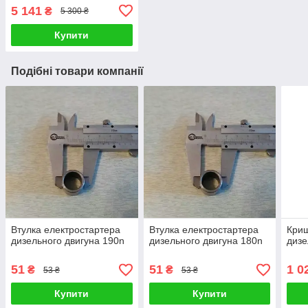
5 141
₴
5 300 ₴
Купити
Подібні товари компанії
Втулка електростартера
Втулка електростартера
Криш
дизельного двигуна 190n
дизельного двигуна 180n
дизе
51
51
1 0
₴
₴
53 ₴
53 ₴
Купити
Купити