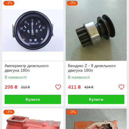
–3%
–3%
Амперметр дизельного
Бендикс Z - 9 дизельного
двигуна 180n
двигуна 180n
В наявності
В наявності
206
411
₴
₴
212 ₴
424 ₴
Купити
Купити
–3%
–3%