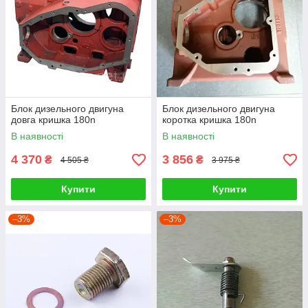
Блок дизельного двигуна
Блок дизельного двигуна
довга кришка 180n
коротка кришка 180n
В наявності
В наявності
4 370
3 856
₴
₴
4 505 ₴
3 975 ₴
Купити
Купити
–3%
–3%