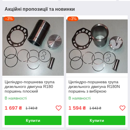
Акційні пропозиції та новинки
–3%
–3%
Циліндро-поршнева група
Циліндро-поршнева група
дизельного двигуна R180
дизельного двигуна R180N
поршень плоский
поршень з вибіркою
В наявності
В наявності
1 697
1 594
₴
₴
1 749 ₴
1 643 ₴
Купити
Купити