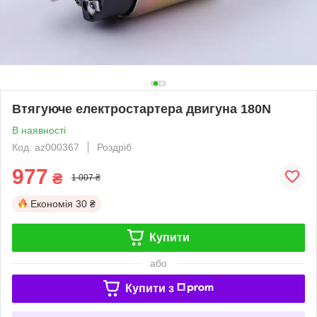
Втягуюче електростартера двигуна 180N
В наявності
Код: az000367
Роздріб
977
₴
1 007 ₴
Економія
30 ₴
Купити
або
Купити з