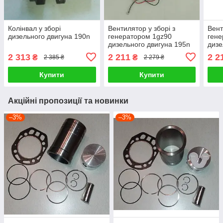
Колінвал у зборі
Вентилятор у зборі з
Вент
дизельного двигуна 190n
генератором 1gz90
ген
дизельного двигуна 195n
дизе
2 313
2 211
2 2
₴
₴
2 385 ₴
2 279 ₴
Купити
Купити
Акційні пропозиції та новинки
–3%
–3%