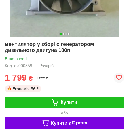
Вентилятор у зборі c генератором
дизельного двигуна 180n
В наявності
Код: az000359
Роздріб
1 799
₴
1 855 ₴
Економія
56 ₴
Купити
або
Купити з