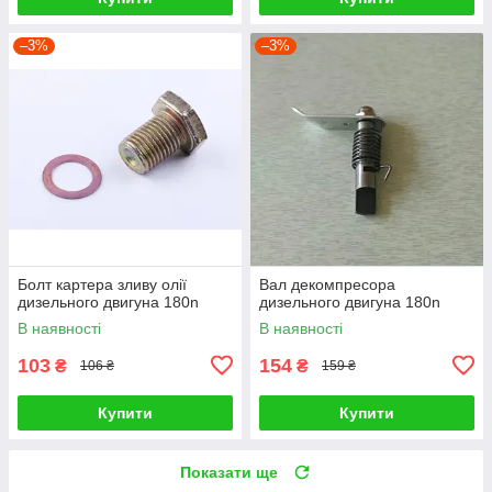
–3%
–3%
Болт картера зливу олії
Вал декомпресора
дизельного двигуна 180n
дизельного двигуна 180n
В наявності
В наявності
103
154
₴
₴
106 ₴
159 ₴
Купити
Купити
Показати ще