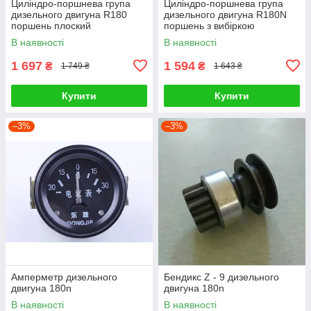
Циліндро-поршнева група
Циліндро-поршнева група
дизельного двигуна R180
дизельного двигуна R180N
поршень плоский
поршень з вибіркою
В наявності
В наявності
1 697
1 594
₴
₴
1 749 ₴
1 643 ₴
Купити
Купити
–3%
–3%
Амперметр дизельного
Бендикс Z - 9 дизельного
двигуна 180n
двигуна 180n
В наявності
В наявності