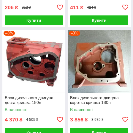
206
411
₴
₴
212 ₴
424 ₴
Купити
Купити
–3%
–3%
Блок дизельного двигуна
Блок дизельного двигуна
довга кришка 180n
коротка кришка 180n
В наявності
В наявності
4 370
3 856
₴
₴
4 505 ₴
3 975 ₴
Купити
Купити