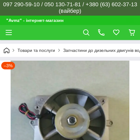
097 290-59-10 / 050 130-71-81 / +380 (63) 602-37-13
(вайбер)
"Avmz" - інтернет-магазин
Товари та послуги
Запчастини до дизельних двигунів в
–3%